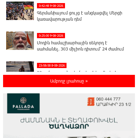
0:42:48 9-08-2026
Գերմանիայում ցույց է անցկացվել Մերցի
կառավարության դեմ
0:25:00 9-08-2026
Մոդին համաշխարհային ռեկորդ է
սահմանել. 303 միլիոն դիտում՝ 24 ժամում
23:58:58 8-08-2026
23-ամյա ուսանողի մշակած հավելվածը
հարավկորեական App Store-ում շրջանցել է
Ամբողջ լրահոսը »
նույնիսկ Google Maps-ը
23:39:22 8-08-2026
Ռուսաստանի տարածքում ոչնչացվել է
ուկրաինական 360 անօդաչու թռչող սարք
23:20:45 8-08-2026