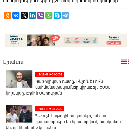
զարգացնել բուհերի միջև առկա գիտական կապերը:
Լրահոս
15:25:49 9-08-2026
Կաթողիկոսի դատը. Ինչո՞ւ է ՌԴ-ն
սահմանափակումներ կիրառել․ ԵԱՏՄ
կոլապսը. Էդմոն Մարուքյան
12:06:15 9-08-2026
Հեշտ չէ կաթողիկոս դատելը, անգամ
դատավորներն են հրաժարվում, հասկանում
են, որ հետևանք կունենա