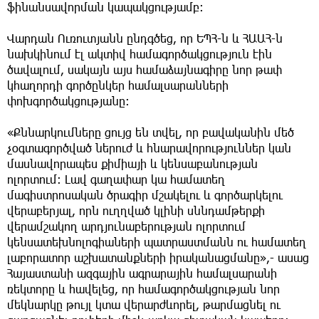
ֆինանսավորման կապակցությամբ:
Վարդան Ուռուտյանն ընդգծեց, որ ԵՊՀ-ն և ՀԱԱՀ-ն
նախկինում էլ ակտիվ համագործակցություն էին
ծավալում, սակայն այս համաձայնագիրը նոր թափ
կհաղորդի գործընկեր համալսարանների
փոխգործակցությանը:
«Քննարկումները ցույց են տվել, որ բավականին մեծ
չօգտագործված ներուժ և հնարավորություններ կան
մասնավորապես քիմիայի և կենսաբանության
ոլորտում: Լավ գաղափար կա համատեղ
մագիստրոսական ծրագիր մշակելու և գործարկելու
վերաբերյալ, որն ուղղված կլինի սննդամթերքի
վերամշակող արդյունաբերության ոլորտում
կենսատեխնոլոգիաների պատրաստմանն ու համատեղ
լաբորատոր աշխատանքների իրականացմանը»,- ասաց
Հայաստանի ազգային ագրարային համալսարանի
ռեկտորը և հավելեց, որ համագործակցության նոր
մեկնարկը թույլ կտա վերարժևորել, թարմացնել ու