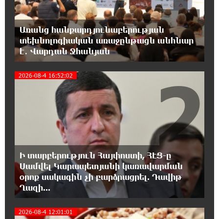
18:40:08 8-08-2026
Առանց հանքարդյունաբերության
Իրանը պատրաստ է բացել Հորմուզի
տեխնոլոգիական առաջընթացն անհնար
նեղուցը, եթե ԱՄՆ-ն ընդունի
է․ Վարդան Ջհանյան
հանրապետության պայմանները
2
2026-08-4 16:52:02
18:21:30 8-08-2026
Երևանում անցկացվել է հաշմանդամություն
ունեցող անձանց միջազգային մարզական
փառատոն
18:02:58 8-08-2026
Դմիտրի Մեդվեդև. Արևմուտքի
Ի տարբերություն Հայփոստի, ՀԷՑ-ը
քաղաքականությունը Հայաստանի
նկատմամբ կրկնում է վրացական սցենարը
Սամվել Կարապետյանի կառավարման
օրոք սակագին չի բարձրացրել. Դավիթ
Ղազի...
17:36:59 8-08-2026
Ադրբեջանցիների բնակեցումը
2026-08-4 12:01:01
Հայաստանում լուրջ վտանգներ է