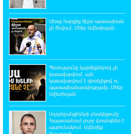
շենքի պատուհաններն ու դռները
Սխալ հարցից ճիշտ պատասխան
21:48:41 8-08-2026
Ալիևն ու Թրամփը հեռախոսազրույց են
չի ծնվում. Մհեր Ավետիսյան
ունեցել
21:29:45 8-08-2026
«Ինտեր»-ը հաղթեց «Յուվենտուս»-ին
Պետությունը կարծիքներով չի
կառավարվում. այն
21:10:46 8-08-2026
կառավարվում է գիտելիքով ու
Քրեական վարույթի շրջանակում անձի
պատասխանատվությամբ. Մհեր
անձնական և ընտանեկան կյանքին առնչվող
Ավետիսյան
տվյալների անհարկի հրապարակումն անթույլատրելի է.
ՄԻՊ
Ադրբեջանցիների բնակեցումը
20:51:38 8-08-2026
Հայաստանում լուրջ վտանգներ է
Զելենսկին ու Վուչիչը քննարկել են
պարունակում. Ավետիք
համագործակցությունն ընդլայնելու
Չալաբյան