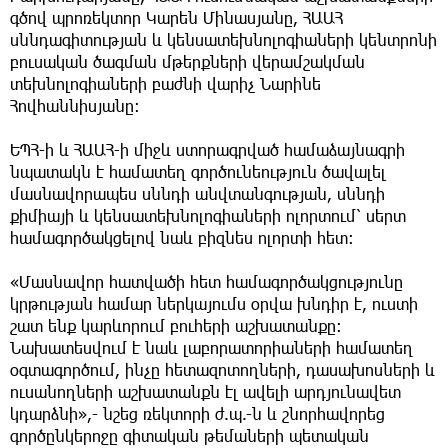
գծով պրոռեկտոր Կարեն Մինասյանը, ՀԱԱՀ
սննդագիտության և կենսատեխնոլոգիաների կենտրոնի
բուսական ծագման մթերքների վերամշակման
տեխնոլոգիաների բաժնի վարիչ Նարինե
Հովհաննիսյանը:
ԵՊՀ-ի և ՀԱԱՀ-ի միջև ստորագրված համաձայնագրի
նպատակն է համատեղ գործունեություն ծավալել
մասնավորապես սննդի անվտանգության, սննդի
քիմիայի և կենսատեխնոլոգիաների ոլորտում՝ սերտ
համագործակցելով նաև բիզնես ոլորտի հետ:
«Մասնավոր հատվածի հետ համագործակցությունը
կրթության համար ներկայումս օրվա խնդիր է, ուստի
շատ ենք կարևորում բուհերի աշխատանքը:
Նախատեսվում է նաև լաբորատորիաների համատեղ
օգտագործում, ինչը հետազոտողների, դասախոսների և
ուսանողների աշխատանքն էլ ավելի արդյունավետ
կդարձնի»,- նշեց ռեկտորի ժ.պ.-ն և շնորհավորեց
գործընկերոջը գիտական թեմաների պետական