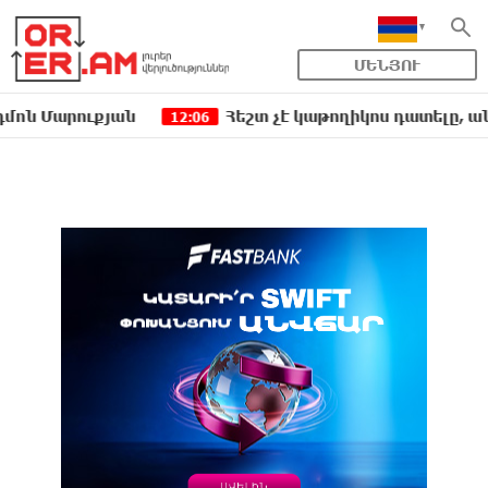
ՄԵՆՅՈՒ
րուքյան
Հեշտ չէ կաթողիկոս դատելը, անգամ դա
12:06