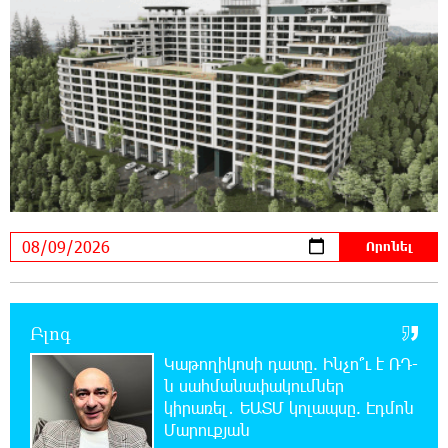
Օգոստոսի 10-ին, 11-ին, 12-ին, 13-ին, 14-ին,
17-ին, 18-ին և 20-ին հարյուրավոր
հասցեներում լույս չի լինելու
23:01:57 8-08-2026
Ողբերգական դեպք՝ Երևանում․ Կիևյան
կամրջի տակ հայտնաբերվել է տղամարդու
մարմին
22:43:21 8-08-2026
Ադրբեջանի Սարով գյուղում տանը 18-ամյա
աղջկա դի է հայտնաբերվել
22:25:11 8-08-2026
Բլոգ
Հայհիդրոմետի տնօրենը գրել է
Կաթողիկոսի դատը. Ինչո՞ւ է ՌԴ-
ն սահմանափակումներ
22:07:09 8-08-2026
կիրառել․ ԵԱՏՄ կոլապսը. Էդմոն
Արտակարգ դեպք՝ Երևանում․ կոտրել են
Մարուքյան
«Հույս բոլոր մարդկանց» հիմնադրամի