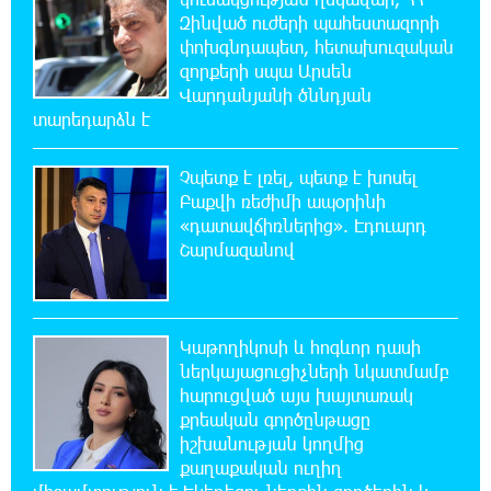
քաղաքացու մահվան մասին
Զինված ուժերի պահեստազորի
փոխգնդապետ, հետախուզական
20:42:28 6-08-2026
զորքերի սպա Արսեն
«Համահայկական ճակատ» շարժումը
Վարդանյանի ծննդյան
զորակցություն է հայտնում Ամենայն Հայոց
տարեդարձն է
Կաթողիկոսին
Չպետք է լռել, պետք է խոսել
20:26:38 6-08-2026
Բաքվի ռեժիմի ապօրինի
Ավտովթար՝ Կոտայքի մարզում. Զովունի-
«դատավճիռներից». Էդուարդ
Եղվարդ ճանապարհին բախվել են «Alfa
Շարմազանով
Romeo»-ն և «Opel»-ը. կա վիրավոր
20:08:02 6-08-2026
Կաթողիկոսի և հոգևոր դասի
Արժևորվում է Շիրակի երգիծական
բանահյուսությունը
ներկայացուցիչների նկատմամբ
հարուցված այս խայտառակ
քրեական գործընթացը
19:42:39 6-08-2026
իշխանության կողմից
Վրաստանում պետական ​​պաշտոնյային
քաղաքական ուղիղ
կաշառելու փորձի համար քաղաքացի է