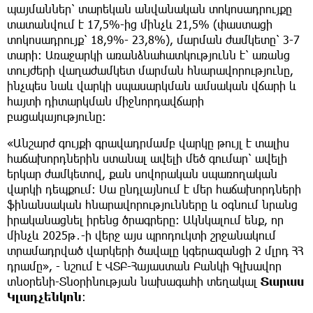
պայմաններ՝ տարեկան անվանական տոկոսադրույքը
տատանվում է 17,5%-ից մինչև 21,5% (փաստացի
տոկոսադրույք՝ 18,9%- 23,8%), մարման ժամկետը՝ 3-7
տարի: Առաջարկի առանձնահատկությունն է՝ առանց
տույժերի վաղաժամկետ մարման հնարավորությունը,
ինչպես նաև վարկի սպասարկման ամսական վճարի և
հայտի դիտարկման միջնորդավճարի
բացակայությունը:
«Անշարժ գույքի գրավադրմամբ վարկը թույլ է տալիս
հաճախորդներին ստանալ ավելի մեծ գումար՝ ավելի
երկար ժամկետով, քան սովորական սպառողական
վարկի դեպքում։ Սա ընդլայնում է մեր հաճախորդների
ֆինանսական հնարավորությունները և օգնում նրանց
իրականացնել իրենց ծրագրերը։ Ակնկալում ենք, որ
մինչև 2025թ․-ի վերջ այս պրոդուկտի շրջանակում
տրամադրված վարկերի ծավալը կգերազանցի 2 մլրդ ՀՀ
դրամը», - նշում է ՎՏԲ-Հայաստան Բանկի Գլխավոր
տնօրենի-Տնօրինության նախագահի տեղակալ
Տարաս
Կլադչենկոն
։​