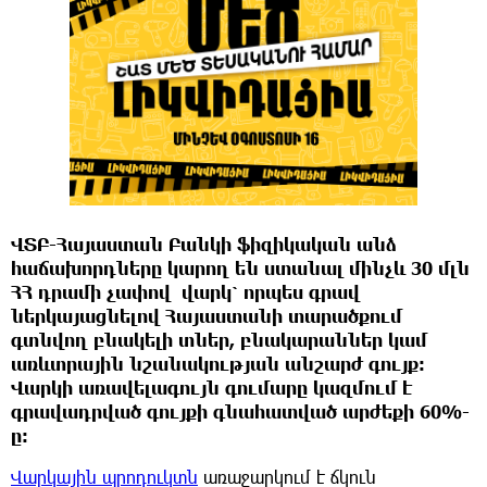
ՎՏԲ
-
Հայաստան Բանկի
ֆիզիկական անձ
հաճախորդները
կարող
են
ստանալ
մինչև
30
մլն
ՀՀ
դրամի չափով
վարկ՝
որպես
գրավ
ներկայացնելով
Հայաստանի տարածքում
գտնվող
բնակելի
տներ
,
բնակարաններ
կամ
առևտրային նշանակության անշարժ
գույք
:
Վարկի
առավելագույն
գումարը
կազմում
է
գրավադրված
գույքի
գնահատված
արժեքի
60%-
ը
:
Վարկային պրոդուկտն
առաջարկում է ճկուն