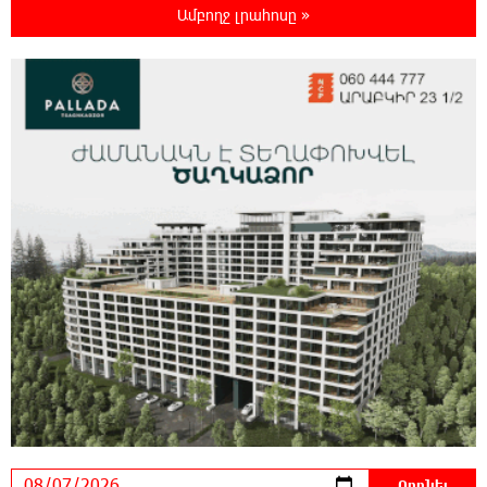
Խոշոր հրդեհ՝ Երևանի Սիլիկյան թաղամասի
Ամբողջ լրահոսը »
հարևանությամբ գտնվող աղբավայրում.
կրակն ու ծուխը տեսանելի են մի քանի կիլոմետրից
22:55:16 6-08-2026
Հնդկաստանի և Իսրայելի վարչապետները
քննարկել են Մերձավոր Արևելքում տիրող
իրավիճակը+
22:37:22 6-08-2026
Մալաթիա-Սեբաստիա վարչական շրջանում
արմատից փտած հերթական ծառն է
տապալվել
22:19:14 6-08-2026
Իրանը և Օմանը պլանավորում են փոխել
Հորմուզի նեղուցի նավագնացության
կառուցվածքը