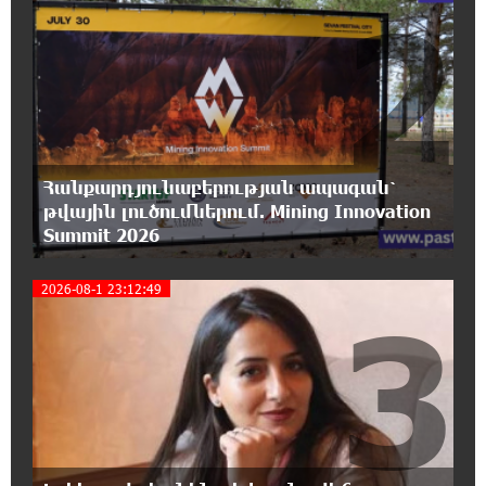
2
հայության խայտառակություն» է անվանել
Ամենայն Հայոց Կաթողիկոսի նկատմամբ
դատավարությունը
17:00:30 6-08-2026
Մեր կրոնական զգացմունքների հետ խաղը
ունենալու է հետևանքներ․ Նարեկ
Կարապետյան
Հանքարդյունաբերության ապագան՝
թվային լուծումներում. Mining Innovation
Summit 2026
16:50:59 6-08-2026
Ռուսաստանի հետ խնդիրները պետք է
լուծել դիվանագիտական ճանապարհով․
2026-08-1 23:12:49
3
Նարեկ Կարապետյան
16:44:56 6-08-2026
Վաղը մենք ԱԺ չենք գալու. Նարեկ
Կարապետյան
16:15:33 6-08-2026