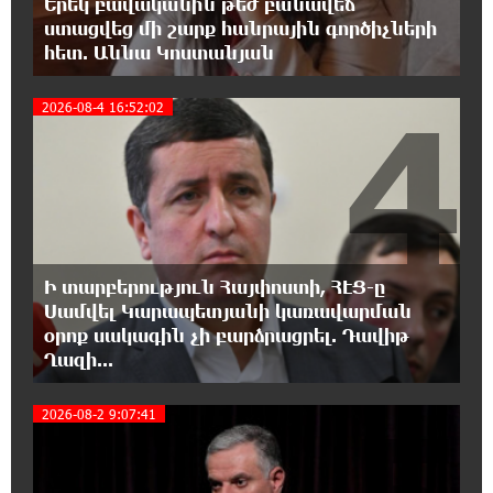
Երեկ բավականին թեժ բանավեճ
ՈւՂԻՂ. Նարեկ Կարապետյանը հանդես է
ստացվեց մի շարք հանրային գործիչների
գալիս հայտարարությամբ
հետ. Աննա Կոստանյան
16:09:42 6-08-2026
4
2026-08-4 16:52:02
Moody’s-ը IDBank-ի վարկանիշային
հեռանկարը փոխել է դրականի
15:24:13 6-08-2026
Վեհափառի անձնագրի մեջ գրված է՝
Գարեգին Բ․ նույնիսկ քննիչներն ու
դատախազներն են այդպես դիմում նրան՝ իրենց հավատից
Ի տարբերություն Հայփոստի, ՀԷՑ-ը
ելնելով․ տեսանյութ
Սամվել Կարապետյանի կառավարման
օրոք սակագին չի բարձրացրել. Դավիթ
15:09:27 6-08-2026
Ղազի...
Ռեբուսը լուծելու համար, ասեք թե ինչպե՞ս
ՀՀ 29.800 քկմ տարածքը կրճատվեց.
2026-08-2 9:07:41
Վարդևանյանը՝ Հովհաննիսյանին
15:00:46 6-08-2026