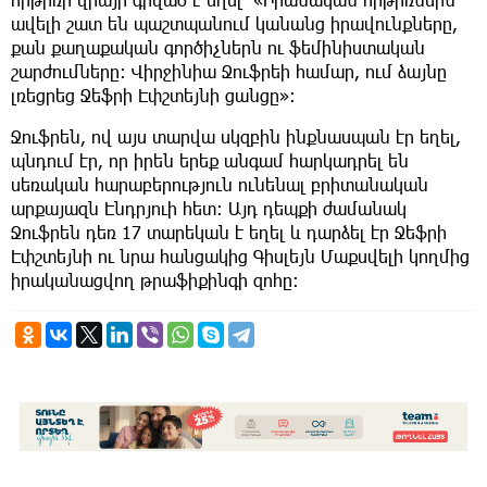
ավելի շատ են պաշտպանում կանանց իրավունքները,
քան քաղաքական գործիչներն ու ֆեմինիստական
շարժումները։ Վիրջինիա Ջուֆրեի համար, ում ձայնը
լռեցրեց Ջեֆրի Էփշտեյնի ցանցը»։
Ջուֆրեն, ով այս տարվա սկզբին ինքնասպան էր եղել,
պնդում էր, որ իրեն երեք անգամ հարկադրել են
սեռական հարաբերություն ունենալ բրիտանական
արքայազն Էնդրյուի հետ։ Այդ դեպքի ժամանակ
Ջուֆրեն դեռ 17 տարեկան է եղել և դարձել էր Ջեֆրի
Էփշտեյնի ու նրա հանցակից Գիսլեյն Մաքսվելի կողմից
իրականացվող թրաֆիքինգի զոհը։