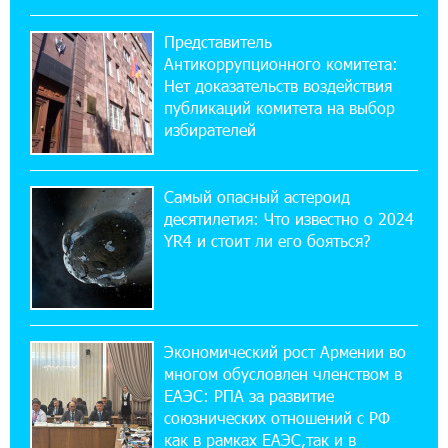
17:16:14 30-07-2026
Представитель
ВТБ (Армения): вклад «Стабильный» — до
Антикоррупционного комитета:
10% годовых и оформление в мобильном
приложении
Нет доказательств воздействия
публикаций комитета на выбор
избирателей
17:03:49 30-07-2026
Платформа Rate.Trading на Seaside Startup
Summit: IDBank представил инновационное
Самый опасный астероид
решение
десятилетия: Что известно о 2024
YR4 и стоит ли его бояться?
14:44:13 29-07-2026
Состоялось открытие Khachaturian Rooftop
при поддержке IDBank
Экономический рост Армении во
18:38:18 28-07-2026
многом обусловлен членством в
Пашинян ты упустил свой шанс уйти
спокойно. Аршак Карапетян
ЕАЭС: РПА за развитие
союзнических отношений с РФ
как в рамках ЕАЭС,так и в
12:04:53 28-07-2026