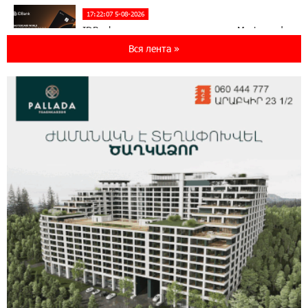
17:22:07 5-08-2026
IDBank представляет новую карту Mastercard
World с преимуществами для путешествий и
Вся лента »
специальной акцией
14:56:06 5-08-2026
Ucom и FPWC обеспечат круглосуточный
мониторинг дикой природы в Гнишике с
помощью солнечной энергии
14:56:01 5-08-2026
Ucom и FPWC обеспечат круглосуточный
мониторинг дикой природы в Гнишике с
помощью солнечной энергии
22:41:05 3-08-2026
Idram и IDBank - рядом со стартапами на
Seaside Startup Summit