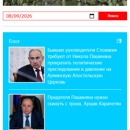
10:12:55 3-08-2026
В мобильном приложении Юнибанка теперь
можно зарегистрироваться также с помощью
imID
Блог
21:09:13 31-07-2026
«Бесплатные бонусы в играх»: IDBank
Бывшие руководители Словакии
предупреждает о кибератаках на школьников
требуют от Никола Пашиняна
прекратить политические
11:21:15 31-07-2026
преследования и давление на
ЕАЭС со временем будет расширяться. Когда-
Армянскую Апостольскую
нибудь это поймёт и рядовой армянин, но
Церковь
будет уже поздно
Предателя Пашиняна нужно
11:03:52 31-07-2026
скинуть с трона. Аршак Карапетян
Если Израиль использует тему Геноцида
армян против Эрдогана, то что для него
значит сам Геноцид?