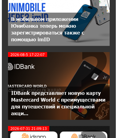
12:55:34 16-07-2026
В мобильном приложении
При поддержке Ucom в Шенаване
Юнибанка теперь можно
установлена солнечная станция
зарегистрироваться также с
мощностью 10 кВт
2
помощью imID
20:31:19 14-07-2026
2026-08-5 17:22:07
Юнибанк разыграет поездку в
Италию среди новых держателей
карт Mastercard World «Travel»
16:43:19 14-07-2026
IDBank представляет новую карту
Москва–Баку: есть разногласия, но
связи сохраняются. А мы что
Mastercard World с преимуществами
делаем?
для путешествий и специальной
акци...
18:04:39 13-07-2026
День благодарности клиентам в
2026-07-31 21:09:13
Ванадзоре: IDBank