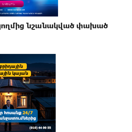
կողմից նշանակված փախած