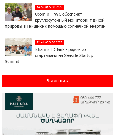
14:56:01 5-08-2026
Ucom и FPWC обеспечат
круглосуточный мониторинг дикой
природы в Гнишике с помощью солнечной энергии
22:41:05 3-08-2026
Idram и IDBank - рядом со
стартапами на Seaside Startup
Summit
10:12:55 3-08-2026
Вся лента »
В мобильном приложении Юнибанка
теперь можно зарегистрироваться
также с помощью imID
21:09:13 31-07-2026
«Бесплатные бонусы в играх»:
IDBank предупреждает о
кибератаках на школьников