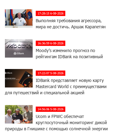
17:28:15 6-08-2026
Выполняя требования агрессора,
мира не достичь. Аршак Карапетян
16:36:59 6-08-2026
Moody’s изменило прогноз по
рейтингам IDBank на позитивный
17:22:07 5-08-2026
IDBank представляет новую карту
Mastercard World с преимуществами
для путешествий и специальной акцией
14:56:06 5-08-2026
Ucom и FPWC обеспечат
круглосуточный мониторинг дикой
природы в Гнишике с помощью солнечной энергии