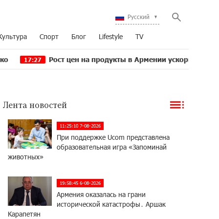
Русский
Культура
Спорт
Блог
Lifestyle
TV
Рост цен на продукты в Армении ускорился до 8,6%: Е
:27
Лента новостей
11:25:10 7-08-2026
При поддержке Ucom представлена
образовательная игра «Запоминай
животных»
19:58:45 6-08-2026
Армения оказалась на грани
исторической катастрофы․ Аршак
Карапетян