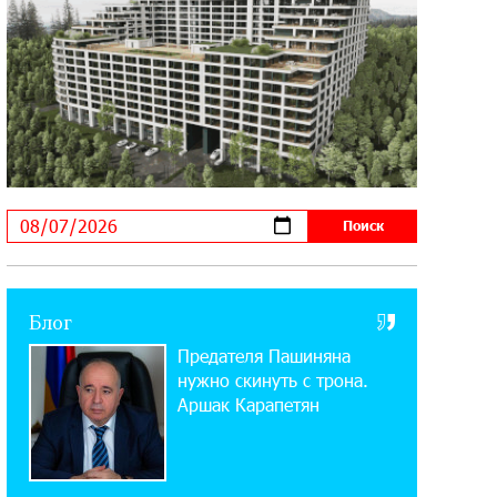
11:21:15 31-07-2026
ЕАЭС со временем будет
расширяться. Когда-нибудь это
поймёт и рядовой армянин, но будет уже поздно
11:03:52 31-07-2026
Если Израиль использует тему
Геноцида армян против Эрдогана,
то что для него значит сам Геноцид?
17:16:14 30-07-2026
Блог
ВТБ (Армения): вклад «Стабильный»
Предателя Пашиняна
— до 10% годовых и оформление в
мобильном приложении
нужно скинуть с трона.
Аршак Карапетян
17:03:49 30-07-2026
Платформа Rate.Trading на Seaside
Startup Summit: IDBank представил