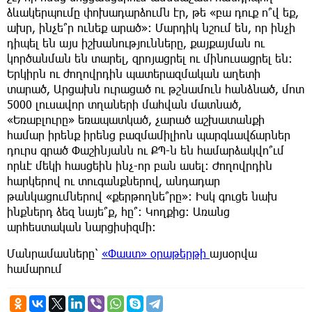
ձևակերպումը փոխադարձումն էր, թե «բա դուք ո՞վ եք,
ախր, ինչե՞ր ունեք արած»: Մարդիկ նշում են, որ ինչի
դիպել են այս իշխանությունները, քայքայման ու
կործանման են տարել, զրոյացրել ու մինուսացրել են:
Երկիրն ու ժողովրդին պատերազմական աղետի
տարած, Արցախն ուրացած ու թշնամուն հանձնած, մոտ
5000 լուսավոր տղաների մահվան մատնած,
«Եռաբլուրը» եռապատկած, չարած աշխատանքի
համար իրենք իրենց բազմամիլիոն պարգևավճարներ
դուրս գրած Փաշինյանն ու ՔՊ-ն են համարձակվո՞ւմ
որևէ մեկի հասցեին ինչ-որ բան ասել: Ժողովրդին
հարկերով ու տուգանքներով, անդադար
թանկացումներով «քերթողնե՞րը»: Իսկ գուցե նախ
ինքներդ ձեզ նայե՞ք, հը՞: Կողքից: Առանց
արհեստական նարցիսիզմի:
Մանրամասները՝
«Փաստ» օրաթերթի
այսօրվա
համարում