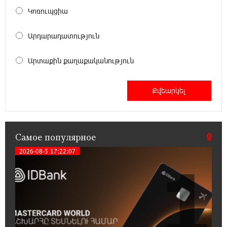
17:52:29 25-07-2026
Կոռուպցիա
Бывший премьер-министр Словакии
обратился к президенту страны с просьбой
Արդարադատություն
содействовать освобождению армянских заключенных,
осужденных в Азербайджане
Արտաքին քաղաքականություն
12:17:04 23-07-2026
Против кого вооружается Азербайджан?
Аршак Карапетян
12:04:45 23-07-2026
Самое популярное
При поддержке Ucom в спортивной школе
Вайка установлена солнечная
2026-08-5 17:22:07
1
электростанция мощностью 15 кВт
20:50:22 22-07-2026
Новые финансовые навыки на «Давидбекских
играх»: Idram&IDBank