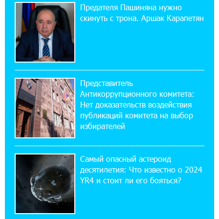
11:21:15 31-07-2026
Предателя Пашиняна нужно
ЕАЭС со временем будет расширяться. Когда-
скинуть с трона. Аршак Карапетян
нибудь это поймёт и рядовой армянин, но
будет уже поздно
11:03:52 31-07-2026
Если Израиль использует тему Геноцида
Представитель
армян против Эрдогана, то что для него
Антикоррупционного комитета:
значит сам Геноцид?
Нет доказательств воздействия
публикаций комитета на выбор
17:16:14 30-07-2026
избирателей
ВТБ (Армения): вклад «Стабильный» — до
10% годовых и оформление в мобильном
приложении
Самый опасный астероид
десятилетия: Что известно о 2024
17:03:49 30-07-2026
YR4 и стоит ли его бояться?
Платформа Rate.Trading на Seaside Startup
Summit: IDBank представил инновационное
решение