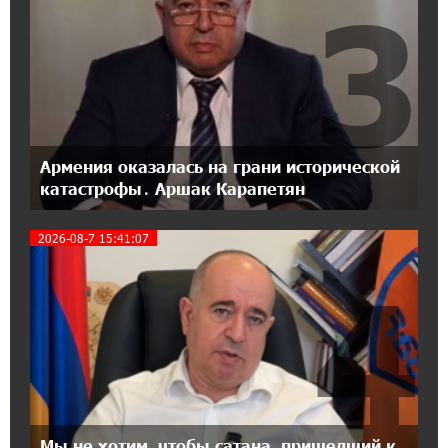
3
При поддержке Ucom в Шенаване
установлена солнечная станция мощностью
10 кВт
20:31:19 14-07-2026
Юнибанк разыграет поездку в Италию среди
новых держателей карт Mastercard World
Армения оказалась на грани исторической
«Travel»
катастрофы․ Аршак Карапетян
16:43:19 14-07-2026
2026-08-7 15:41:07
Москва–Баку: есть разногласия, но связи
сохраняются. А мы что делаем?
4
18:04:39 13-07-2026
День благодарности клиентам в Ванадзоре:
IDBank
17:07:36 11-07-2026
Пашинян замотивирован уничтожить
Мы не хотим, чтобы сатана, пришедший к