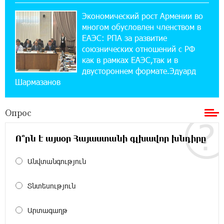
Экономический рост Армении во
14:44:13 29-07-2026
многом обусловлен членством в
Состоялось открытие Khachaturian Rooftop
при поддержке IDBank
ЕАЭС: РПА за развитие
союзнических отношений с РФ
как в рамках ЕАЭС,так и в
18:38:18 28-07-2026
двустороннем формате.Эдуард
Пашинян ты упустил свой шанс уйти
Шармазанов
спокойно. Аршак Карапетян
Опрос
12:04:53 28-07-2026
Обновленный Центр продаж и обслуживания
Ucom открылся по адресу ул. Шаумяна, 24/2
Ո՞րն է այսօր Հայաստանի գլխավոր խնդիրը
в Арарате
Անվտանգություն
22:28:49 27-07-2026
Никогда Нагорный Карабах не был в составе
Տնտեսություն
независимого Азербайджана. Аршак
Карапетян
Արտագաղթ