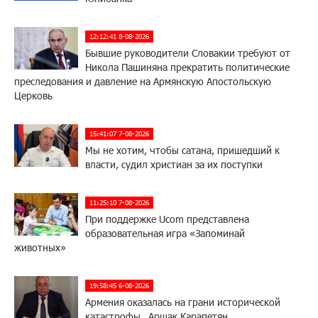
12:12:41 8-08-2026
Бывшие руководители Словакии требуют от
Никола Пашиняна прекратить политические
преследования и давление на Армянскую Апостольскую
Церковь
15:41:07 7-08-2026
Мы не хотим, чтобы сатана, пришедший к
власти, судил христиан за их поступки
11:25:10 7-08-2026
При поддержке Ucom представлена
образовательная игра «Запоминай
животных»
19:58:45 6-08-2026
Армения оказалась на грани исторической
катастрофы․ Аршак Карапетян