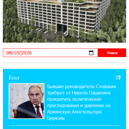
14:56:01 5-08-2026
Ucom и FPWC обеспечат круглосуточный
мониторинг дикой природы в Гнишике с
помощью солнечной энергии
22:41:05 3-08-2026
Idram и IDBank - рядом со стартапами на
Seaside Startup Summit
10:12:55 3-08-2026
Блог
В мобильном приложении Юнибанка теперь
можно зарегистрироваться также с помощью
Бывшие руководители Словакии
imID
требуют от Никола Пашиняна
прекратить политические
21:09:13 31-07-2026
преследования и давление на
«Бесплатные бонусы в играх»: IDBank
Армянскую Апостольскую
предупреждает о кибератаках на школьников
Церковь