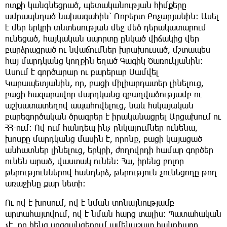
ոտքի կանգնեցրած, պետականության հիմքերը
ամրապնդած նախագահին՝ Ռոբերտ Քոչարյանին: Ասել
է մեր երկրի տնտեսության մեջ մեծ դերակատարում
ունեցած, հայկական սպորտը ընկած վիճակից վեր
բարձրացրած ու նվաճումներ խրախուսած, մշտապես
հայ մարդկանց կողքին եղած Գագիկ Ծառուկյանին:
Ասում է գործարար ու բարերար Սամվել
Կարապետյանին, որ, բացի միլիարդատեր լինելուց,
բացի հազարավոր մարդկանց զբաղվածությամբ ու
աշխատատեղով ապահովելուց, նաև հսկայական
բարեգործական ծրագրեր է իրականացրել Արցախում ու
ՀՀ-ում: Ով ում հանդեպ ինչ ընկալումներ ունենա,
խոսքը մարդկանց մասին է, որոնք, բացի կայացած
անհատներ լինելուց, երկրի, ժողովրդի համար գործեր
ունեն արած, վաստակ ունեն: Հա, իրենց բոլոր
թերություններով հանդերձ, թերություն չունեցողը թող
առաջինը քար նետի:
Ու ով է խոսում, ով է նման տոնայնությամբ
արտահայտվում, ով է նման հարց տալիս: Պատահական
չէ, որ հենց սոցցանցերում ամենաշատ հանդիպող