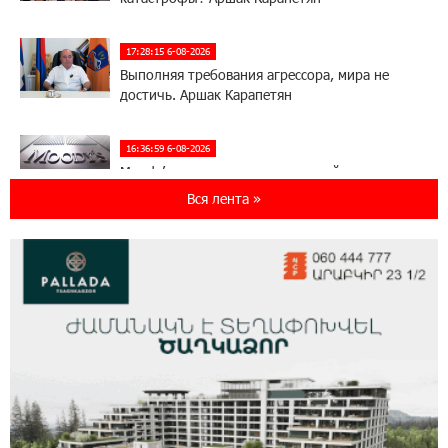
17:28:15 6-08-2026
Выполняя требования агрессора, мира не
достичь. Аршак Карапетян
16:36:59 6-08-2026
Moody’s изменило прогноз по рейтингам
IDBank на позитивный
Вся лента »
17:22:07 5-08-2026
IDBank представляет новую карту Mastercard
World с преимуществами для путешествий и
специальной акцией
14:56:06 5-08-2026
Ucom и FPWC обеспечат круглосуточный
мониторинг дикой природы в Гнишике с
помощью солнечной энергии