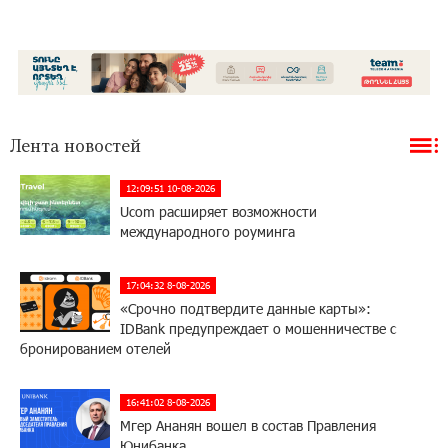
Лента новостей
12:09:51 10-08-2026
Ucom расширяет возможности
международного роуминга
17:04:32 8-08-2026
«Срочно подтвердите данные карты»:
IDBank предупреждает о мошенничестве с
бронированием отелей
16:41:02 8-08-2026
Мгер Ананян вошел в состав Правления
Юнибанка