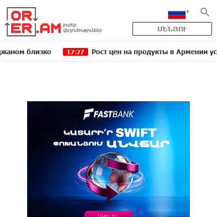
ՄԵՆՅՈՒ
лизко
Рост цен на продукты в Армении ускорился 
17:27