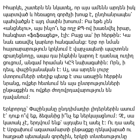
Իհարկե, շատերն են նկատել, որ այս ամենն արդեն իսկ
պարտված և հեռացող գործչի խոսք է, ընդհանրապես՝
պահվածքն է այդ մասին խոսում: Բա եթե չեն
«անցնելու», այս ինչո՞ւ եք ողջ ՔՊ-ով խառնվել իրար,
հանգիստ «ֆռֆռացեք», էլի: Բայց սա՝ իր հերթին: Կա
նաև առավել կարևոր հանգամանք: Երբ որ նման
հայտարարություն կրկնում է վարչապետի պաշտոնն
զբաղեցնողը, ապա դա ինքնին կարող է դառնալ ուղիղ
ցուցում, անգամ հրաման ԿԸՀ նախագահին: Որն, ի
դեպ, փաշինյանական է: Այ, սա արդեն լուրջ
մտորումների տեղիք պետք է տա առաջին հերթին
նրանց, ովքեր հետևում են այս ընտրությունների
ընթացքին ու ովքեր ժողովրդավարություն են
դավանում:
Երկրորդը՝ Փաշինյանը ընդդիմադիր լիդերներին ասում
է՝ դուք ո՞վ եք, ձեզանից ի՞նչ եք ներկայացնում: Չէ, սա
կատակ չէ, երդվում ենք՝ այդպես էլ ասել է: Ու դա ասել
է Արցախում ազատամարտի ընթացքը ղեկավարած ու
հաղթած պետական գործչին, երկրի տնտեսությունը