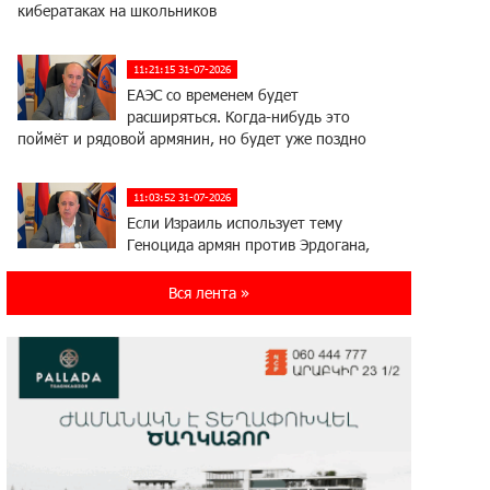
кибератаках на школьников
11:21:15 31-07-2026
ЕАЭС со временем будет
расширяться. Когда-нибудь это
поймёт и рядовой армянин, но будет уже поздно
11:03:52 31-07-2026
Если Израиль использует тему
Геноцида армян против Эрдогана,
то что для него значит сам Геноцид?
Вся лента »
17:16:14 30-07-2026
ВТБ (Армения): вклад «Стабильный»
— до 10% годовых и оформление в
мобильном приложении
17:03:49 30-07-2026
Платформа Rate.Trading на Seaside