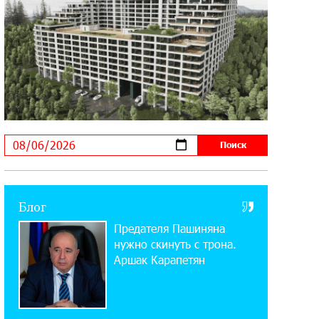
Startup Summit: IDBank представил
инновационное решение
14:44:13 29-07-2026
Состоялось открытие Khachaturian
Rooftop при поддержке IDBank
18:38:18 28-07-2026
Пашинян ты упустил свой шанс уйти
спокойно. Аршак Карапетян
12:04:53 28-07-2026
Блог
Обновленный Центр продаж и
Предателя Пашиняна
обслуживания Ucom открылся по
адресу ул. Шаумяна, 24/2 в Арарате
нужно скинуть с трона.
Аршак Карапетян
22:28:49 27-07-2026
Никогда Нагорный Карабах не был в
составе независимого Азербайджана.