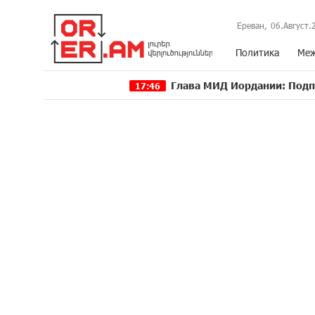
Ереван,
06.Август.
Политика
Меж
Глава МИД Иордании: Подписание мир
17:46