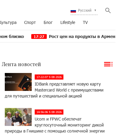
Русский
Культура
Спорт
Блог
Lifestyle
TV
Рост цен на продукты в Армении ускорился до 8,
17:27
Лента новостей
17:22:07 5-08-2026
IDBank представляет новую карту
Mastercard World с преимуществами
для путешествий и специальной акцией
14:56:06 5-08-2026
Ucom и FPWC обеспечат
круглосуточный мониторинг дикой
природы в Гнишике с помощью солнечной энергии