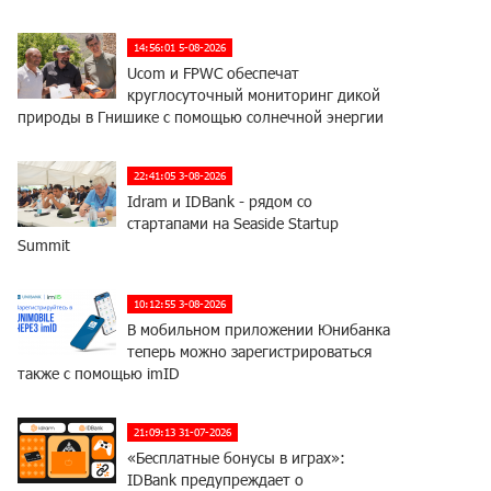
14:56:01 5-08-2026
Ucom и FPWC обеспечат
круглосуточный мониторинг дикой
природы в Гнишике с помощью солнечной энергии
22:41:05 3-08-2026
Idram и IDBank - рядом со
стартапами на Seaside Startup
Summit
10:12:55 3-08-2026
В мобильном приложении Юнибанка
теперь можно зарегистрироваться
также с помощью imID
21:09:13 31-07-2026
«Бесплатные бонусы в играх»:
IDBank предупреждает о