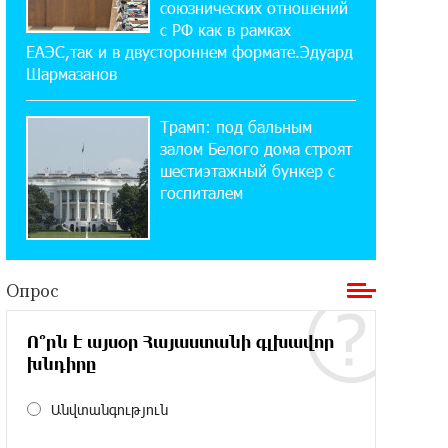
союзнических отношений
«Давидбекских играх»:
с РФ как в рамках
Idram&IDBank
ЕАЭС,так и в двустороннем формате.Эдуард
Шармазанов
11:25:48 21-07-2026
Кругом война. А вас вводят в
Трамп: под бальным
заблуждение. Аршак Карапетян
залом Белого дома строят
шестиэтажный бункер с
16:32:52 20-07-2026
госпиталем
Центр продаж и обслуживания Ucom
в Егварде возобновил работу по
новому адресу — ул. Ереванян, 3/47
Опрос
15:44:07 17-07-2026
До 25% idcoin-ов при покупке
Ո՞րն է այսօր Հայաստանի գլխավոր
авиабилетов Flyone: Idram&IDBank
խնդիրը
11:30:15 17-07-2026
Անվտանգություն
Ucom и Microsoft Innovation Center
помогают школьникам развивать