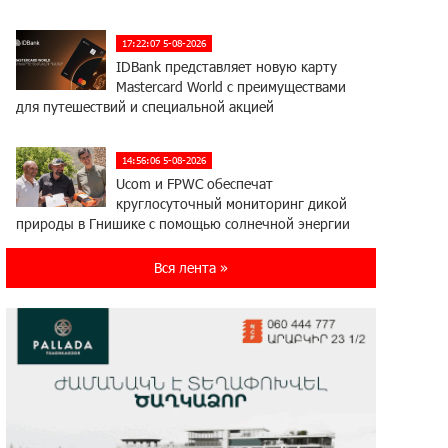
17:22:07 5-08-2026
IDBank представляет новую карту
Mastercard World с преимуществами
для путешествий и специальной акцией
14:56:06 5-08-2026
Ucom и FPWC обеспечат
круглосуточный мониторинг дикой
природы в Гнишике с помощью солнечной энергии
Вся лента »
14:56:01 5-08-2026
Ucom и FPWC обеспечат
круглосуточный мониторинг дикой
природы в Гнишике с помощью солнечной энергии
22:41:05 3-08-2026
Idram и IDBank - рядом со
стартапами на Seaside Startup