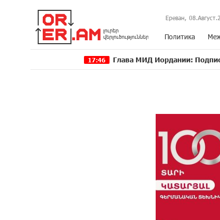
Ереван,
08.Август.
Политика
Меж
Глава МИД Иордании: Подписание мирного с
17:46