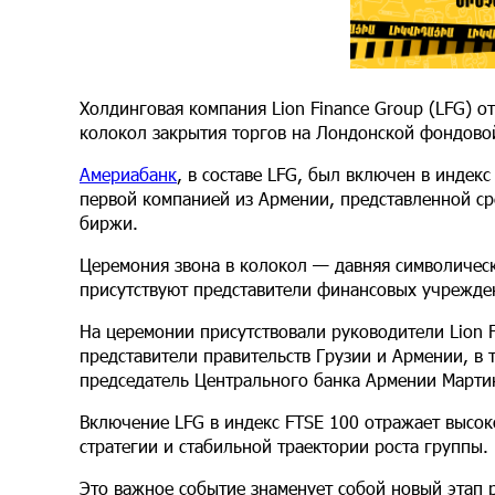
Холдинговая компания Lion Finance Group (LFG) о
колокол закрытия торгов на Лондонской фондов
Америабанк
, в составе LFG, был включен в индек
первой компанией из Армении, представленной с
биржи.
Церемония звона в колокол — давняя символичес
присутствуют представители финансовых учрежде
На церемонии присутствовали руководители Lion Fi
представители правительств Грузии и Армении, в
председатель Центрального банка Армении Мартин
Включение LFG в индекс FTSE 100 отражает высо
стратегии и стабильной траектории роста группы.
Это важное событие знаменует собой новый этап р