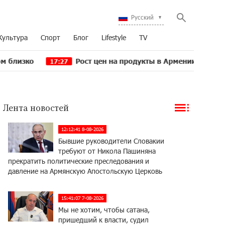
Русский
Культура
Спорт
Блог
Lifestyle
TV
Рост цен на продукты в Армении ускорился до 8,6%: Е
:27
Лента новостей
12:12:41 8-08-2026
Бывшие руководители Словакии
требуют от Никола Пашиняна
прекратить политические преследования и
давление на Армянскую Апостольскую Церковь
15:41:07 7-08-2026
Мы не хотим, чтобы сатана,
пришедший к власти, судил