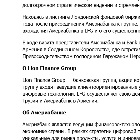
долгосрочном стратегическом видении и стремлени
Находясь в листинге Лондонской фондовой биржи с
года после присоединения Америабанка к группе. 
вхождения Америабанка в LFG и о его существенн
В ходе визита представители Америабанка и Bank 
Армения в Соединенном Королевстве, где встрет
Превосходительством господином Варужаном Нер
О Lion Finance Group
Lion Finance Group — банковская группа, акции 
группу входят ведущие клиентоориентированные 
цифровые технологии. LFG осуществляет свою деят
Грузии и Америабанк в Армении.
Об Америабанке
Америабанк является ведущим финансово-техноло
экономике страны. В рамках стратегии цифровой 
уникальные для рынка продукты, услуги и иннов