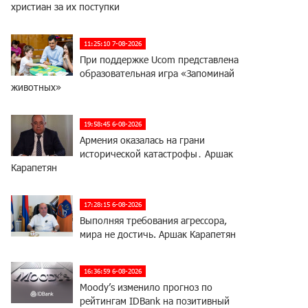
христиан за их поступки
11:25:10 7-08-2026
При поддержке Ucom представлена
образовательная игра «Запоминай
животных»
19:58:45 6-08-2026
Армения оказалась на грани
исторической катастрофы․ Аршак
Карапетян
17:28:15 6-08-2026
Выполняя требования агрессора,
мира не достичь. Аршак Карапетян
16:36:59 6-08-2026
Moody’s изменило прогноз по
рейтингам IDBank на позитивный