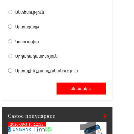
Против кого вооружается
Азербайджан? Аршак Карапетян
Տնտեսություն
12:04:45 23-07-2026
Արտագաղթ
При поддержке Ucom в спортивной
школе Вайка установлена солнечная
Կոռուպցիա
электростанция мощностью 15 кВт
Արդարադատություն
20:50:22 22-07-2026
Новые финансовые навыки на
Արտաքին քաղաքականություն
«Давидбекских играх»:
Idram&IDBank
11:25:48 21-07-2026
Кругом война. А вас вводят в
заблуждение. Аршак Карапетян
Самое популярное
2026-08-3 10:12:55
16:32:52 20-07-2026
Центр продаж и обслуживания Ucom