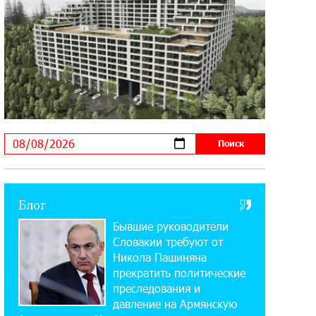
Summit
10:12:55 3-08-2026
В мобильном приложении Юнибанка
теперь можно зарегистрироваться
также с помощью imID
21:09:13 31-07-2026
«Бесплатные бонусы в играх»:
IDBank предупреждает о
кибератаках на школьников
Блог
11:21:15 31-07-2026
Бывшие руководители
ЕАЭС со временем будет
расширяться. Когда-нибудь это
Словакии требуют от
поймёт и рядовой армянин, но будет уже поздно
Никола Пашиняна
прекратить политические
преследования и
11:03:52 31-07-2026
давление на Армянскую
Если Израиль использует тему