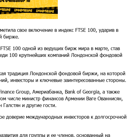
тметила свое включение в индекс FTSE 100, ударив в
ой бирже.
с FTSE 100 одной из ведущих бирж мира в марте, став
реди 100 крупнейших компаний Лондонской фондовой
кая традиция Лондонской фондовой биржи, на которой
ний, инвесторы и ключевые заинтересованные стороны.
nance Group, Америабанка, Bank of Georgia, а также
 том числе министр финансов Армении Ваге Ованнисян,
 Галстян и другие гости.
кое доверие международных инвесторов к долгосрочной
азвития для группы и ее членов, основанный на