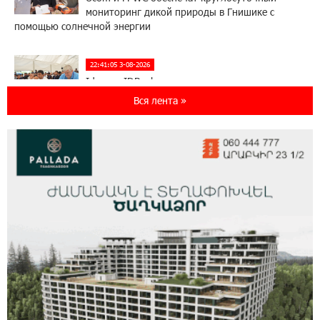
мониторинг дикой природы в Гнишике с
помощью солнечной энергии
22:41:05 3-08-2026
Idram и IDBank - рядом со стартапами на
Seaside Startup Summit
Вся лента »
10:12:55 3-08-2026
В мобильном приложении Юнибанка теперь
можно зарегистрироваться также с помощью
imID
21:09:13 31-07-2026
«Бесплатные бонусы в играх»: IDBank
предупреждает о кибератаках на школьников
11:21:15 31-07-2026
ЕАЭС со временем будет расширяться. Когда-
нибудь это поймёт и рядовой армянин, но