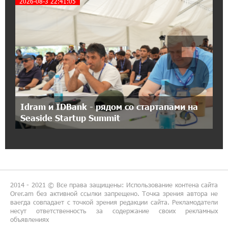
2026-08-3 22:41:05
Аршак Карапетян
5
18:38:14 8-07-2026
Зачем Пашинян полетел в Россию?․ Аршак
Карапетян
17:46:18 8-07-2026
Глава МИД Иордании: Подписание мирного
соглашения между Арменией и
Idram и IDBank - рядом со стартапами на
Азербайджаном близко
Seaside Startup Summit
17:27:13 8-07-2026
Рост цен на продукты в Армении ускорился
до 8,6%: ЕАБР
2014 - 2021 © Все права защищены: Использование контена сайта
17:24:27 8-07-2026
Orer.am без активной ссылки запрещено. Точка зрения автора не
ваегда совпадает с точкой зрения редакции сайта. Рекламодатели
Idram - главный партнер ежегодной
несут ответственность за содержание своих рекламных
конференции «На пути к осознанному
объявлениях
воспитанию детей 2026»