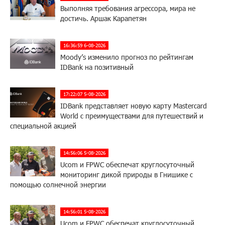
Выполняя требования агрессора, мира не
достичь. Аршак Карапетян
16:36:59 6-08-2026
Moody’s изменило прогноз по рейтингам
IDBank на позитивный
17:22:07 5-08-2026
IDBank представляет новую карту Mastercard
World с преимуществами для путешествий и
специальной акцией
14:56:06 5-08-2026
Ucom и FPWC обеспечат круглосуточный
мониторинг дикой природы в Гнишике с
помощью солнечной энергии
14:56:01 5-08-2026
Ucom и FPWC обеспечат круглосуточный