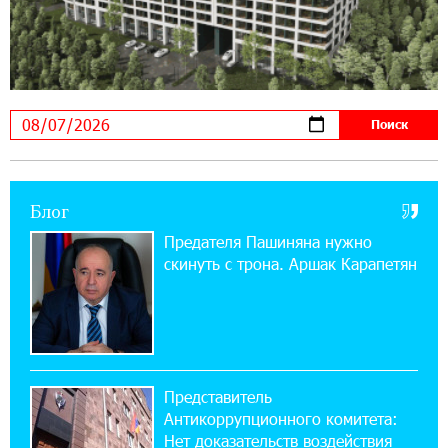
будет уже поздно
11:03:52 31-07-2026
Если Израиль использует тему Геноцида
армян против Эрдогана, то что для него
значит сам Геноцид?
17:16:14 30-07-2026
Блог
ВТБ (Армения): вклад «Стабильный» — до
10% годовых и оформление в мобильном
Предателя Пашиняна нужно
приложении
скинуть с трона. Аршак Карапетян
17:03:49 30-07-2026
Платформа Rate.Trading на Seaside Startup
Summit: IDBank представил инновационное
решение
Представитель
Антикоррупционного комитета:
14:44:13 29-07-2026
Нет доказательств воздействия
Состоялось открытие Khachaturian Rooftop