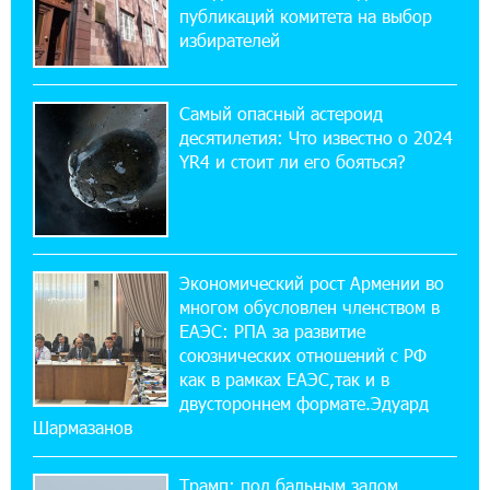
публикаций комитета на выбор
при поддержке IDBank
избирателей
18:38:18 28-07-2026
Пашинян ты упустил свой шанс уйти
Самый опасный астероид
спокойно. Аршак Карапетян
десятилетия: Что известно о 2024
YR4 и стоит ли его бояться?
12:04:53 28-07-2026
Обновленный Центр продаж и обслуживания
Ucom открылся по адресу ул. Шаумяна, 24/2
в Арарате
Экономический рост Армении во
многом обусловлен членством в
22:28:49 27-07-2026
ЕАЭС: РПА за развитие
Никогда Нагорный Карабах не был в составе
союзнических отношений с РФ
независимого Азербайджана. Аршак
как в рамках ЕАЭС,так и в
Карапетян
двустороннем формате.Эдуард
Шармазанов
17:52:29 25-07-2026
Бывший премьер-министр Словакии
Трамп: под бальным залом
обратился к президенту страны с просьбой