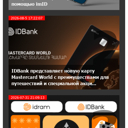
помощью imID
20:31:19 14-07-2026
2026-08-5 17:22:07
2
Юнибанк разыграет поездку в Италию среди
новых держателей карт Mastercard World
«Travel»
16:43:19 14-07-2026
Москва–Баку: есть разногласия, но связи
сохраняются. А мы что делаем?
IDBank представляет новую карту
18:04:39 13-07-2026
Mastercard World с преимуществами для
День благодарности клиентам в Ванадзоре:
путешествий и специальной акци...
IDBank
2026-07-31 21:09:13
3
17:07:36 11-07-2026
Пашинян замотивирован уничтожить
Армению․ Аршак Карапетян