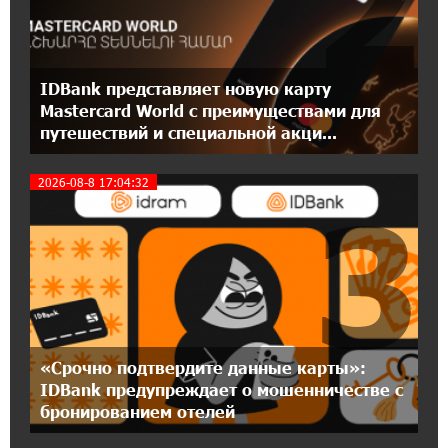
2
11:30:15 17-07-2026
Ucom и Microsoft Innovation Center помогают
школьникам развивать навыки
кибербезопасности
IDBank представляет новую карту
Mastercard World с преимуществами для
12:55:34 16-07-2026
путешествий и специальной акци...
При поддержке Ucom в Шенаване
установлена солнечная станция мощностью
10 кВт
2026-08-8 17:04:32
3
20:31:19 14-07-2026
Юнибанк разыграет поездку в Италию среди
новых держателей карт Mastercard World
«Travel»
16:43:19 14-07-2026
«Срочно подтвердите данные карты»:
Москва–Баку: есть разногласия, но связи
IDBank предупреждает о мошенничестве с
сохраняются. А мы что делаем?
бронированием отелей