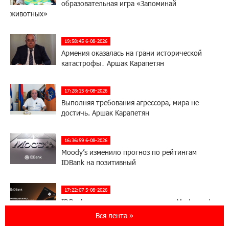
образовательная игра «Запоминай
животных»
19:58:45 6-08-2026
Армения оказалась на грани исторической
катастрофы․ Аршак Карапетян
17:28:15 6-08-2026
Выполняя требования агрессора, мира не
достичь. Аршак Карапетян
16:36:59 6-08-2026
Moody’s изменило прогноз по рейтингам
IDBank на позитивный
17:22:07 5-08-2026
IDBank представляет новую карту Mastercard
World с преимуществами для путешествий и
Вся лента »
специальной акцией