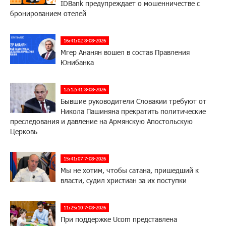
IDBank предупреждает о мошенничестве с
бронированием отелей
16:41:02 8-08-2026
Мгер Ананян вошел в состав Правления
Юнибанка
12:12:41 8-08-2026
Бывшие руководители Словакии требуют от
Никола Пашиняна прекратить политические
преследования и давление на Армянскую Апостольскую
Церковь
15:41:07 7-08-2026
Мы не хотим, чтобы сатана, пришедший к
власти, судил христиан за их поступки
11:25:10 7-08-2026
При поддержке Ucom представлена