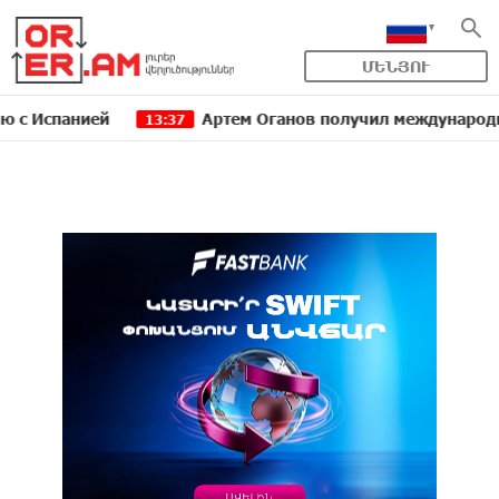
ՄԵՆՅՈՒ
анией
Артем Оганов получил международную госпр
13:37