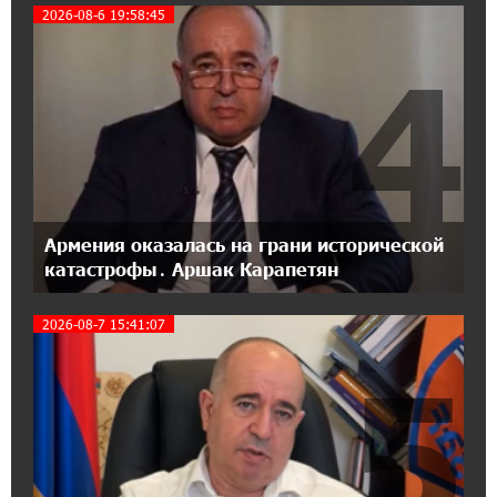
18:04:39 13-07-2026
2026-08-6 19:58:45
День благодарности клиентам в Ванадзоре:
IDBank
4
17:07:36 11-07-2026
Пашинян замотивирован уничтожить
Армению․ Аршак Карапетян
14:27:40 11-07-2026
«Мой лес Армения» — бенефициар
Армения оказалась на грани исторической
инициативы «Сила одного драма» в июле
катастрофы․ Аршак Карапетян
2026-08-7 15:41:07
12:56:04 11-07-2026
Станьте акционером Юнибанка и
5
воспользуйтесь выгодным инвестиционным
предложением
21:45:09 9-07-2026
IDBank предупреждает о мошеннических