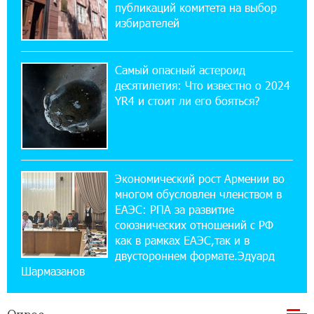
публикаций комитета на выбор
избирателей
17:03:49 30-07-2026
Платформа Rate.Trading на Seaside Startup
Summit: IDBank представил инновационное
Самый опасный астероид
решение
десятилетия: Что известно о 2024
YR4 и стоит ли его бояться?
14:44:13 29-07-2026
Состоялось открытие Khachaturian Rooftop
при поддержке IDBank
Экономический рост Армении во
18:38:18 28-07-2026
многом обусловлен членством в
Пашинян ты упустил свой шанс уйти
спокойно. Аршак Карапетян
ЕАЭС: РПА за развитие
союзнических отношений с РФ
как в рамках ЕАЭС,так и в
12:04:53 28-07-2026
двустороннем формате.Эдуард
Обновленный Центр продаж и обслуживания
Шармазанов
Ucom открылся по адресу ул. Шаумяна, 24/2
в Арарате