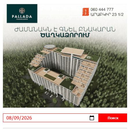
14:56:06 5-08-2026
Ucom и FPWC обеспечат круглосуточный
мониторинг дикой природы в Гнишике с
помощью солнечной энергии
14:56:01 5-08-2026
Ucom и FPWC обеспечат круглосуточный
мониторинг дикой природы в Гнишике с
помощью солнечной энергии
22:41:05 3-08-2026
Idram и IDBank - рядом со стартапами на
Seaside Startup Summit
10:12:55 3-08-2026
В мобильном приложении Юнибанка теперь
можно зарегистрироваться также с помощью
imID