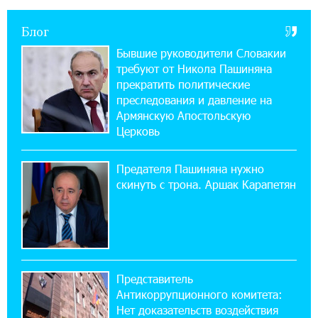
Блог
21:09:13 31-07-2026
«Бесплатные бонусы в играх»: IDBank
Бывшие руководители Словакии
предупреждает о кибератаках на школьников
требуют от Никола Пашиняна
прекратить политические
11:21:15 31-07-2026
преследования и давление на
ЕАЭС со временем будет расширяться. Когда-
Армянскую Апостольскую
нибудь это поймёт и рядовой армянин, но
Церковь
будет уже поздно
Предателя Пашиняна нужно
11:03:52 31-07-2026
скинуть с трона. Аршак Карапетян
Если Израиль использует тему Геноцида
армян против Эрдогана, то что для него
значит сам Геноцид?
17:16:14 30-07-2026
Представитель
ВТБ (Армения): вклад «Стабильный» — до
Антикоррупционного комитета:
10% годовых и оформление в мобильном
приложении
Нет доказательств воздействия