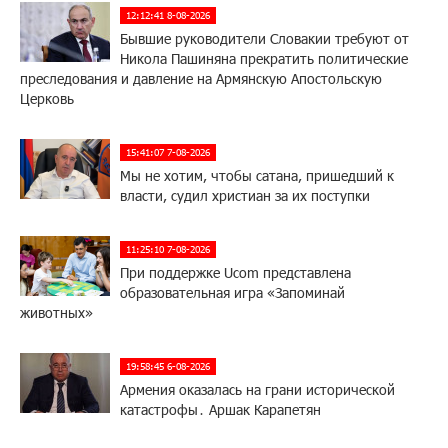
12:12:41 8-08-2026
Бывшие руководители Словакии требуют от
Никола Пашиняна прекратить политические
преследования и давление на Армянскую Апостольскую
Церковь
15:41:07 7-08-2026
Мы не хотим, чтобы сатана, пришедший к
власти, судил христиан за их поступки
11:25:10 7-08-2026
При поддержке Ucom представлена
образовательная игра «Запоминай
животных»
19:58:45 6-08-2026
Армения оказалась на грани исторической
катастрофы․ Аршак Карапетян