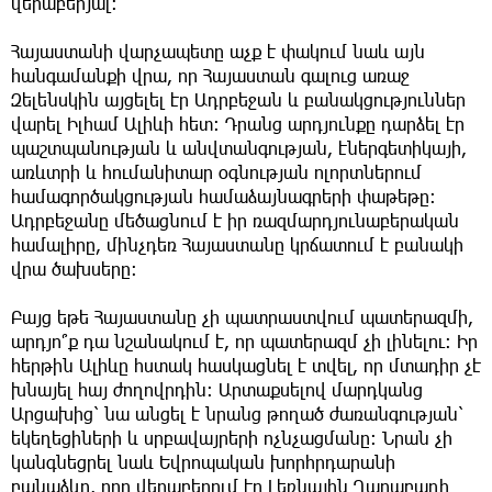
վերաբերյալ։
Հայաստանի վարչապետը աչք է փակում նաև այն
հանգամանքի վրա, որ Հայաստան գալուց առաջ
Զելենսկին այցելել էր Ադրբեջան և բանակցություններ
վարել Իլհամ Ալիևի հետ։ Դրանց արդյունքը դարձել էր
պաշտպանության և անվտանգության, էներգետիկայի,
առևտրի և հումանիտար օգնության ոլորտներում
համագործակցության համաձայնագրերի փաթեթը։
Ադրբեջանը մեծացնում է իր ռազմարդյունաբերական
համալիրը, մինչդեռ Հայաստանը կրճատում է բանակի
վրա ծախսերը։
Բայց եթե Հայաստանը չի պատրաստվում պատերազմի,
արդյո՞ք դա նշանակում է, որ պատերազմ չի լինելու։ Իր
հերթին Ալիևը հստակ հասկացնել է տվել, որ մտադիր չէ
խնայել հայ ժողովրդին։ Արտաքսելով մարդկանց
Արցախից՝ նա անցել է նրանց թողած ժառանգության՝
եկեղեցիների և սրբավայրերի ոչնչացմանը։ Նրան չի
կանգնեցրել նաև Եվրոպական խորհրդարանի
բանաձևը, որը վերաբերում էր Լեռնային Ղարաբաղի