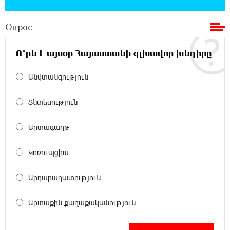
обратился к президенту страны с просьбой
содействовать освобождению армянских заключенных,
Опрос
осужденных в Азербайджане
Ո՞րն է այսօր Հայաստանի գլխավոր խնդիրը
12:17:04 23-07-2026
Против кого вооружается Азербайджан?
Անվտանգություն
Аршак Карапетян
Տնտեսություն
12:04:45 23-07-2026
При поддержке Ucom в спортивной школе
Արտագաղթ
Вайка установлена солнечная
электростанция мощностью 15 кВт
Կոռուպցիա
20:50:22 22-07-2026
Արդարադատություն
Новые финансовые навыки на «Давидбекских
играх»: Idram&IDBank
Արտաքին քաղաքականություն
11:25:48 21-07-2026
Кругом война. А вас вводят в заблуждение.