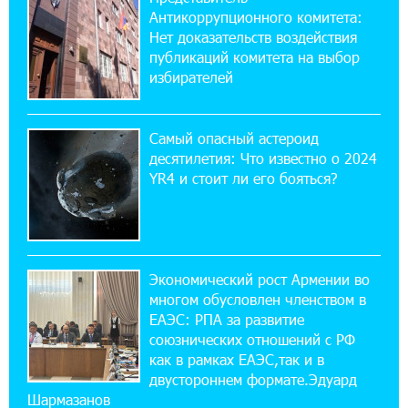
Антикоррупционного комитета:
Состоялось открытие Khachaturian Rooftop
при поддержке IDBank
Нет доказательств воздействия
публикаций комитета на выбор
избирателей
18:38:18 28-07-2026
Пашинян ты упустил свой шанс уйти
спокойно. Аршак Карапетян
Самый опасный астероид
десятилетия: Что известно о 2024
12:04:53 28-07-2026
YR4 и стоит ли его бояться?
Обновленный Центр продаж и обслуживания
Ucom открылся по адресу ул. Шаумяна, 24/2
в Арарате
Экономический рост Армении во
22:28:49 27-07-2026
многом обусловлен членством в
Никогда Нагорный Карабах не был в составе
независимого Азербайджана. Аршак
ЕАЭС: РПА за развитие
Карапетян
союзнических отношений с РФ
как в рамках ЕАЭС,так и в
двустороннем формате.Эдуард
17:52:29 25-07-2026
Шармазанов
Бывший премьер-министр Словакии