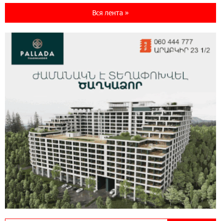
Ucom и FPWC обеспечат круглосуточный
Вся лента »
мониторинг дикой природы в Гнишике с
помощью солнечной энергии
22:41:05 3-08-2026
Idram и IDBank - рядом со стартапами на
Seaside Startup Summit
10:12:55 3-08-2026
В мобильном приложении Юнибанка теперь
можно зарегистрироваться также с помощью
imID
21:09:13 31-07-2026
«Бесплатные бонусы в играх»: IDBank
предупреждает о кибератаках на школьников
11:21:15 31-07-2026
ЕАЭС со временем будет расширяться. Когда-