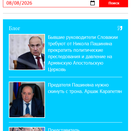
нибудь это поймёт и рядовой армянин, но
будет уже поздно
Блог
11:03:52 31-07-2026
Если Израиль использует тему Геноцида
Бывшие руководители Словакии
армян против Эрдогана, то что для него
требуют от Никола Пашиняна
значит сам Геноцид?
прекратить политические
преследования и давление на
17:16:14 30-07-2026
Армянскую Апостольскую
ВТБ (Армения): вклад «Стабильный» — до
Церковь
10% годовых и оформление в мобильном
приложении
Предателя Пашиняна нужно
скинуть с трона. Аршак Карапетян
17:03:49 30-07-2026
Платформа Rate.Trading на Seaside Startup
Summit: IDBank представил инновационное
решение
Представитель
14:44:13 29-07-2026