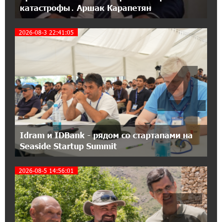
катастрофы․ Аршак Карапетян
14:27:40 11-07-2026
«Мой лес Армения» — бенефициар
2026-08-3 22:41:05
инициативы «Сила одного драма» в июле
4
12:56:04 11-07-2026
Станьте акционером Юнибанка и
воспользуйтесь выгодным инвестиционным
предложением
21:45:09 9-07-2026
IDBank предупреждает о мошеннических
Idram и IDBank - рядом со стартапами на
звонках от имени пенсионных фондов
Seaside Startup Summit
2026-08-5 14:56:01
15:50:50 9-07-2026
5
Небольшой французский уголок в Раздане
при сотрудничестве с Конверс МСБ
15:18:39 9-07-2026