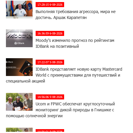
17:28:15 6-08-2026
Выполняя требования агрессора, мира не
достичь. Аршак Карапетян
16:36:59 6-08-2026
Moody’s изменило прогноз по рейтингам
IDBank на позитивный
17:22:07 5-08-2026
IDBank представляет новую карту Mastercard
World с преимуществами для путешествий и
специальной акцией
14:56:06 5-08-2026
Ucom и FPWC обеспечат круглосуточный
мониторинг дикой природы в Гнишике с
помощью солнечной энергии
14:56:01 5-08-2026