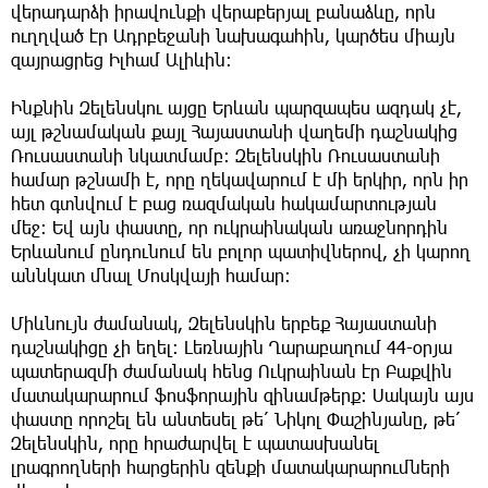
վերադարձի իրավունքի վերաբերյալ բանաձևը, որն
ուղղված էր Ադրբեջանի նախագահին, կարծես միայն
զայրացրեց Իլհամ Ալիևին։
Ինքնին Զելենսկու այցը Երևան պարզապես ազդակ չէ,
այլ թշնամական քայլ Հայաստանի վաղեմի դաշնակից
Ռուսաստանի նկատմամբ։ Զելենսկին Ռուսաստանի
համար թշնամի է, որը ղեկավարում է մի երկիր, որն իր
հետ գտնվում է բաց ռազմական հակամարտության
մեջ։ Եվ այն փաստը, որ ուկրաինական առաջնորդին
Երևանում ընդունում են բոլոր պատիվներով, չի կարող
աննկատ մնալ Մոսկվայի համար։
Միևնույն ժամանակ, Զելենսկին երբեք Հայաստանի
դաշնակիցը չի եղել։ Լեռնային Ղարաբաղում 44-օրյա
պատերազմի ժամանակ հենց Ուկրաինան էր Բաքվին
մատակարարում ֆոսֆորային զինամթերք։ Սակայն այս
փաստը որոշել են անտեսել թե՛ Նիկոլ Փաշինյանը, թե՛
Զելենսկին, որը հրաժարվել է պատասխանել
լրագրողների հարցերին զենքի մատակարարումների