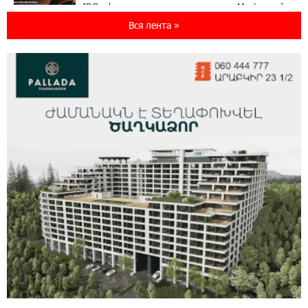
IDBank представляет новую карту Mastercard
World с преимуществами для путешествий и
Вся лента »
специальной акцией
14:56:06 5-08-2026
Ucom и FPWC обеспечат круглосуточный
мониторинг дикой природы в Гнишике с
помощью солнечной энергии
14:56:01 5-08-2026
Ucom и FPWC обеспечат круглосуточный
мониторинг дикой природы в Гнишике с
помощью солнечной энергии
22:41:05 3-08-2026
Idram и IDBank - рядом со стартапами на
Seaside Startup Summit
10:12:55 3-08-2026