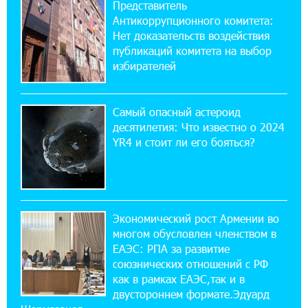
Представитель
ВТБ (Армения): вклад «Стабильный» — до
Антикоррупционного комитета:
10% годовых и оформление в мобильном
приложении
Нет доказательств воздействия
публикаций комитета на выбор
избирателей
17:03:49 30-07-2026
Платформа Rate.Trading на Seaside Startup
Summit: IDBank представил инновационное
Самый опасный астероид
решение
десятилетия: Что известно о 2024
YR4 и стоит ли его бояться?
14:44:13 29-07-2026
Состоялось открытие Khachaturian Rooftop
при поддержке IDBank
Экономический рост Армении во
18:38:18 28-07-2026
многом обусловлен членством в
Пашинян ты упустил свой шанс уйти
спокойно. Аршак Карапетян
ЕАЭС: РПА за развитие
союзнических отношений с РФ
как в рамках ЕАЭС,так и в
12:04:53 28-07-2026
двустороннем формате.Эдуард
Обновленный Центр продаж и обслуживания