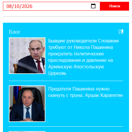
В мобильном приложении Юнибанка теперь
можно зарегистрироваться также с помощью
imID
Блог
21:09:13 31-07-2026
«Бесплатные бонусы в играх»: IDBank
Бывшие руководители Словакии
предупреждает о кибератаках на школьников
требуют от Никола Пашиняна
прекратить политические
11:21:15 31-07-2026
преследования и давление на
ЕАЭС со временем будет расширяться. Когда-
Армянскую Апостольскую
нибудь это поймёт и рядовой армянин, но
Церковь
будет уже поздно
Предателя Пашиняна нужно
11:03:52 31-07-2026
скинуть с трона. Аршак Карапетян
Если Израиль использует тему Геноцида
армян против Эрдогана, то что для него
значит сам Геноцид?
17:16:14 30-07-2026