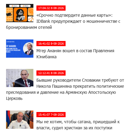
17:04:32 8-08-2026
«Срочно подтвердите данные карты»:
IDBank предупреждает о мошенничестве с
бронированием отелей
16:41:02 8-08-2026
Мгер Ананян вошел в состав Правления
Юнибанка
12:12:41 8-08-2026
Бывшие руководители Словакии требуют от
Никола Пашиняна прекратить политические
преследования и давление на Армянскую Апостольскую
Церковь
15:41:07 7-08-2026
Мы не хотим, чтобы сатана, пришедший к
власти, судил христиан за их поступки