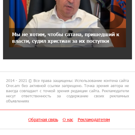
5
21:45:09 9-07-2026
IDBank предупреждает о мошеннических
звонках от имени пенсионных фондов
Мы не хотим, чтобы сатана, пришедший к
15:50:50 9-07-2026
власти, судил христиан за их поступки
Небольшой французский уголок в Раздане
при сотрудничестве с Конверс МСБ
15:18:39 9-07-2026
Предателя Пашиняна нужно скинуть с трона.
Аршак Карапетян
2014 - 2021 © Все права защищены: Использование контена сайта
Orer.am без активной ссылки запрещено. Точка зрения автора не
ваегда совпадает с точкой зрения редакции сайта. Рекламодатели
18:38:14 8-07-2026
несут ответственность за содержание своих рекламных
объявлениях
Зачем Пашинян полетел в Россию?․ Аршак
Карапетян
Обратная связь
О нас
Рекламодателям
17:46:18 8-07-2026
Глава МИД Иордании: Подписание мирного