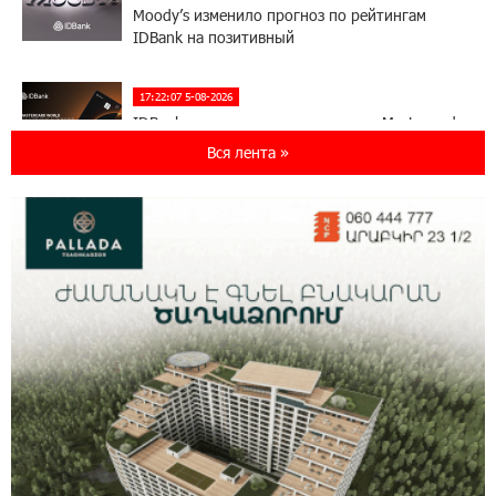
Moody’s изменило прогноз по рейтингам
IDBank на позитивный
17:22:07 5-08-2026
IDBank представляет новую карту Mastercard
World с преимуществами для путешествий и
Вся лента »
специальной акцией
14:56:06 5-08-2026
Ucom и FPWC обеспечат круглосуточный
мониторинг дикой природы в Гнишике с
помощью солнечной энергии
14:56:01 5-08-2026
Ucom и FPWC обеспечат круглосуточный
мониторинг дикой природы в Гнишике с
помощью солнечной энергии
22:41:05 3-08-2026