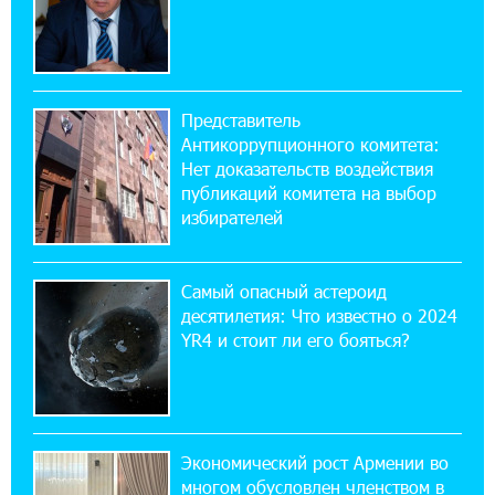
армян против Эрдогана, то что для него
значит сам Геноцид?
17:16:14 30-07-2026
Представитель
ВТБ (Армения): вклад «Стабильный» — до
Антикоррупционного комитета:
10% годовых и оформление в мобильном
приложении
Нет доказательств воздействия
публикаций комитета на выбор
избирателей
17:03:49 30-07-2026
Платформа Rate.Trading на Seaside Startup
Summit: IDBank представил инновационное
Самый опасный астероид
решение
десятилетия: Что известно о 2024
YR4 и стоит ли его бояться?
14:44:13 29-07-2026
Состоялось открытие Khachaturian Rooftop
при поддержке IDBank
Экономический рост Армении во
18:38:18 28-07-2026
многом обусловлен членством в
Пашинян ты упустил свой шанс уйти