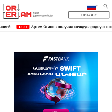
ՄԵՆՅՈՒ
Артем Оганов получил международную госпремию Ки
13:37