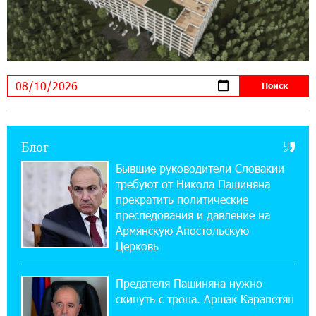
Idram и IDBank - рядом со стартапами на
Seaside Startup Summit
10:12:55 3-08-2026
В мобильном приложении Юнибанка теперь
можно зарегистрироваться также с помощью
imID
Блог
21:09:13 31-07-2026
«Бесплатные бонусы в играх»: IDBank
Бывшие руководители Словакии
предупреждает о кибератаках на школьников
требуют от Никола Пашиняна
прекратить политические
11:21:15 31-07-2026
преследования и давление на
ЕАЭС со временем будет расширяться. Когда-
Армянскую Апостольскую
нибудь это поймёт и рядовой армянин, но
Церковь
будет уже поздно
Предателя Пашиняна нужно
11:03:52 31-07-2026
скинуть с трона. Аршак Карапетян
Если Израиль использует тему Геноцида