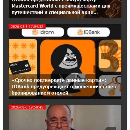
Mastercard World с преимуществами для
12:55:34 16-07-2026
путешествий и специальной акци...
При поддержке Ucom в Шенаване
установлена солнечная станция мощностью
10 кВт
2026-08-8 17:04:32
3
20:31:19 14-07-2026
Юнибанк разыграет поездку в Италию среди
новых держателей карт Mastercard World
«Travel»
16:43:19 14-07-2026
«Срочно подтвердите данные карты»:
Москва–Баку: есть разногласия, но связи
IDBank предупреждает о мошенничестве с
сохраняются. А мы что делаем?
бронированием отелей
18:04:39 13-07-2026
2026-08-6 19:58:45
День благодарности клиентам в Ванадзоре:
IDBank