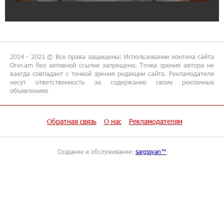
при сотрудничестве с Конверс МСБ
15:18:39 9-07-2026
Предателя Пашиняна нужно скинуть с трона.
Аршак Карапетян
2014 - 2021 © Все права защищены: Использование контена сайта
Orer.am без активной ссылки запрещено. Точка зрения автора не
ваегда совпадает с точкой зрения редакции сайта. Рекламодатели
18:38:14 8-07-2026
несут ответственность за содержание своих рекламных
объявлениях
Зачем Пашинян полетел в Россию?․ Аршак
Карапетян
Обратная связь
О нас
Рекламодателям
17:46:18 8-07-2026
Глава МИД Иордании: Подписание мирного
соглашения между Арменией и
Создание и обслуживание:
sargssyan™
Азербайджаном близко
17:27:13 8-07-2026
Рост цен на продукты в Армении ускорился
до 8,6%: ЕАБР