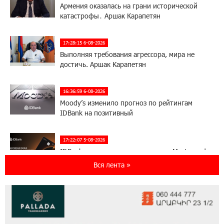
Армения оказалась на грани исторической
катастрофы․ Аршак Карапетян
17:28:15 6-08-2026
Выполняя требования агрессора, мира не
достичь. Аршак Карапетян
16:36:59 6-08-2026
Moody’s изменило прогноз по рейтингам
IDBank на позитивный
17:22:07 5-08-2026
IDBank представляет новую карту Mastercard
World с преимуществами для путешествий и
Вся лента »
специальной акцией
14:56:06 5-08-2026
Ucom и FPWC обеспечат круглосуточный
мониторинг дикой природы в Гнишике с