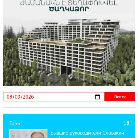
помощью солнечной энергии
14:56:01 5-08-2026
Ucom и FPWC обеспечат круглосуточный
мониторинг дикой природы в Гнишике с
помощью солнечной энергии
22:41:05 3-08-2026
Idram и IDBank - рядом со стартапами на
Seaside Startup Summit
10:12:55 3-08-2026
В мобильном приложении Юнибанка теперь
можно зарегистрироваться также с помощью
imID
Блог
21:09:13 31-07-2026
«Бесплатные бонусы в играх»: IDBank
Бывшие руководители Словакии
предупреждает о кибератаках на школьников