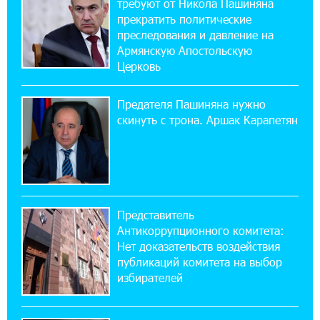
требуют от Никола Пашиняна
прекратить политические
11:21:15 31-07-2026
преследования и давление на
ЕАЭС со временем будет расширяться. Когда-
Армянскую Апостольскую
нибудь это поймёт и рядовой армянин, но
Церковь
будет уже поздно
Предателя Пашиняна нужно
11:03:52 31-07-2026
скинуть с трона. Аршак Карапетян
Если Израиль использует тему Геноцида
армян против Эрдогана, то что для него
значит сам Геноцид?
17:16:14 30-07-2026
Представитель
ВТБ (Армения): вклад «Стабильный» — до
Антикоррупционного комитета:
10% годовых и оформление в мобильном
приложении
Нет доказательств воздействия
публикаций комитета на выбор
избирателей
17:03:49 30-07-2026
Платформа Rate.Trading на Seaside Startup
Summit: IDBank представил инновационное