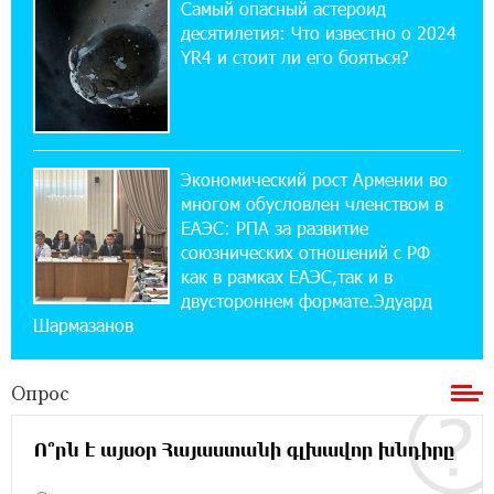
Самый опасный астероид
решение
десятилетия: Что известно о 2024
YR4 и стоит ли его бояться?
14:44:13 29-07-2026
Состоялось открытие Khachaturian Rooftop
при поддержке IDBank
Экономический рост Армении во
18:38:18 28-07-2026
многом обусловлен членством в
Пашинян ты упустил свой шанс уйти
спокойно. Аршак Карапетян
ЕАЭС: РПА за развитие
союзнических отношений с РФ
как в рамках ЕАЭС,так и в
12:04:53 28-07-2026
двустороннем формате.Эдуард
Обновленный Центр продаж и обслуживания
Шармазанов
Ucom открылся по адресу ул. Шаумяна, 24/2
в Арарате
Опрос
22:28:49 27-07-2026
Никогда Нагорный Карабах не был в составе
Ո՞րն է այսօր Հայաստանի գլխավոր խնդիրը
независимого Азербайджана. Аршак
Карапетян