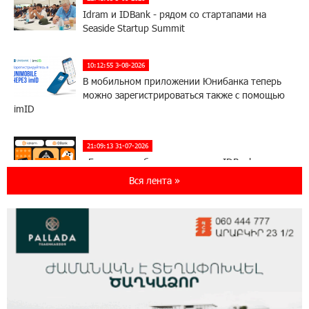
Idram и IDBank - рядом со стартапами на
Seaside Startup Summit
10:12:55 3-08-2026
В мобильном приложении Юнибанка теперь
можно зарегистрироваться также с помощью
imID
21:09:13 31-07-2026
«Бесплатные бонусы в играх»: IDBank
предупреждает о кибератаках на школьников
Вся лента »
11:21:15 31-07-2026
ЕАЭС со временем будет расширяться. Когда-
нибудь это поймёт и рядовой армянин, но
будет уже поздно
11:03:52 31-07-2026