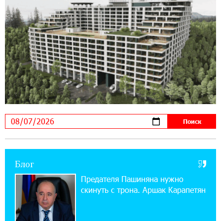
Если Израиль использует тему Геноцида
армян против Эрдогана, то что для него
значит сам Геноцид?
17:16:14 30-07-2026
ВТБ (Армения): вклад «Стабильный» — до
10% годовых и оформление в мобильном
приложении
17:03:49 30-07-2026
Платформа Rate.Trading на Seaside Startup
Summit: IDBank представил инновационное
решение
Блог
14:44:13 29-07-2026
Состоялось открытие Khachaturian Rooftop
Предателя Пашиняна нужно
при поддержке IDBank
скинуть с трона. Аршак Карапетян
18:38:18 28-07-2026