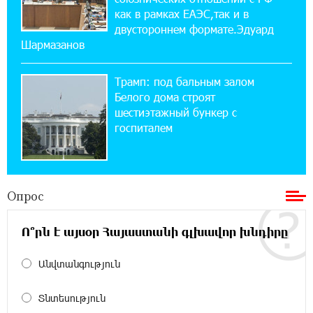
как в рамках ЕАЭС,так и в
Против кого вооружается Азербайджан?
Аршак Карапетян
двустороннем формате.Эдуард
Шармазанов
12:04:45 23-07-2026
Трамп: под бальным залом
При поддержке Ucom в спортивной школе
Вайка установлена солнечная
Белого дома строят
электростанция мощностью 15 кВт
шестиэтажный бункер с
госпиталем
20:50:22 22-07-2026
Новые финансовые навыки на «Давидбекских
играх»: Idram&IDBank
Опрос
11:25:48 21-07-2026
Ո՞րն է այսօր Հայաստանի գլխավոր խնդիրը
Кругом война. А вас вводят в заблуждение.
Аршак Карапетян
Անվտանգություն
16:32:52 20-07-2026
Տնտեսություն
Центр продаж и обслуживания Ucom в