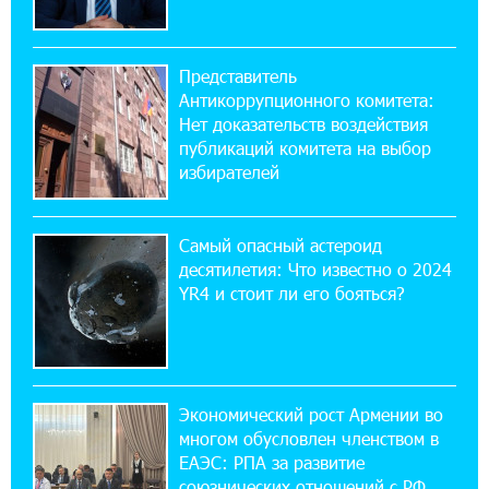
Пашинян ты упустил свой шанс уйти
спокойно. Аршак Карапетян
Представитель
12:04:53 28-07-2026
Антикоррупционного комитета:
Обновленный Центр продаж и обслуживания
Нет доказательств воздействия
Ucom открылся по адресу ул. Шаумяна, 24/2
публикаций комитета на выбор
в Арарате
избирателей
22:28:49 27-07-2026
Никогда Нагорный Карабах не был в составе
Самый опасный астероид
независимого Азербайджана. Аршак
десятилетия: Что известно о 2024
Карапетян
YR4 и стоит ли его бояться?
17:52:29 25-07-2026
Бывший премьер-министр Словакии
обратился к президенту страны с просьбой
содействовать освобождению армянских заключенных,
Экономический рост Армении во
осужденных в Азербайджане
многом обусловлен членством в
ЕАЭС: РПА за развитие
союзнических отношений с РФ
12:17:04 23-07-2026