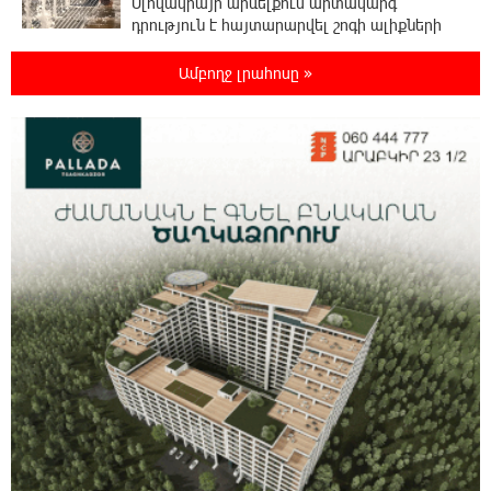
Սլովակիայի արևելքում արտակարգ
դրություն է հայտարարվել շոգի ալիքների
պատճառով
Ամբողջ լրահոսը »
19:53:41 7-08-2026
Երթևեկության կազմակերպման
փոփոխություն տեղի կունենա
19:35:21 7-08-2026
Հայաստանի հավաքականի նախկին
մարզիչը կգլխավորի Ղազախստանի
հավաքականը
19:17:59 7-08-2026
ԱԱԾ-ն զեկույց է ներկայացրել
18:58:46 7-08-2026
Թրամփը ասել է, որ հանրապետականները
կարող են պարտվել Կոնգրեսի միջանկյալ