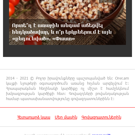
12:09:36 7-08-2026
Գրանադայում տեղի ունեցած քառակողմ
Որտե՞ղ է առաջին անգամ աճեցվել
հանդիպումից հետո տարածված
հնդկաձավար, և ո՞ր երկրներում է այն
հայտարարության մեջ Հայաստանի տարածքը 29800
«ընդունված». «Փաստ»
քառակուսի կիլոմետր է. Դավիթ Ղազինյան
12:00:28 7-08-2026
Փաշազադեն և Փաշինյանն ընդդեմ Հայ
Առաքելական Սուրբ Եկեղեցու
2014 - 2021 © Բոլոր իրավունքները պաշտպանված են: Orer.am
կայքի նյութերի օգտագործումն առանց հղման արգելվում է:
11:39:39 7-08-2026
Հրապարակման հեղինակի կարծիքը ոչ միշտ է համընկնում
Բարձր տեխնոլոգիաները զարգանում են
խմբագրության կարծիքի հետ: Գովազդների բովանդակության
համար պատասխանատվությունը գովազդատուներինն է:
հանքարդյունաբերության շնորհիվ․ ԶՊՄԿ
11:18:51 7-08-2026
Հետադարձ կապ
Մեր մասին
Գովազդատուներին
Ucom-ի աջակցությամբ ներկայացվեց
«Մտապահիր կենդանիներին» կրթական
խաղը