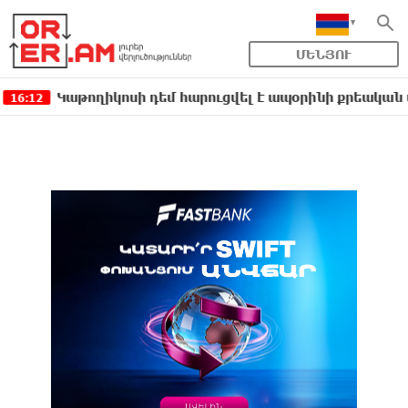
ՄԵՆՅՈՒ
Կաթողիկոսի դեմ հարուցվել է ապօրինի քրեական վարույթ