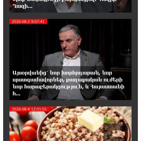
14:48:31 7-08-2026
Ղազի...
Տիկի՜ն Ղազարյան, ցույց տվե՜ք այն էջը,
4
որտեղ գրված է Ուժեղ Հայաստանի անունը,
2026-08-2 9:07:41
չեք կարող, որովհետև նման էջ այդ զեկույցում գոյություն
չունի. Ղահրամանյանը՝ Ղազարյանի հայտարարության
մասին
14:40:34 7-08-2026
Եթե հարց գոյություն չունի, ինչո՞ւ մի
դեպքում մերժում են, իսկ մյուս դեպքում՝
Այսօրվանից՝ նոր խորհրդարան, նոր
համաձայնում․ Էդմոն Մարուքյան
պատգամավորներ, քաղաքական ուժերի
նոր հարաբերակցություն, և Հայաստանի
14:34:48 7-08-2026
հ...
Այսօր ամոթի օր է, այսօր Էջմիածնում
դատում են Ամենայն Հայոց Կաթողիկոսին
2026-08-4 12:01:01
5
14:26:23 7-08-2026
«Արտ Լանչ»-ն արդեն Միացյալ
Նահանգներում է․ նոր մասնաճյուղ Լոս
Անջելեսում