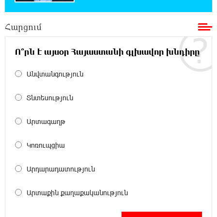
18:08:44 7-08-2026
Հարցում
Դանակահարություն՝ Մասիսի
գազալցակայաններից մեկի մոտ.
կասկածյալը ձերբակալվել է
Ո՞րն է այսօր Հայաստանի գլխավոր խնդիրը
17:58:24 7-08-2026
Անվտանգություն
Դատական նիստից հետո Մայր Տաճարում
Վեհափառ Հայրապետը աղոթք է հնչեցնում
Տնտեսություն
ժողովրդի հետ
Արտագաղթ
17:31:07 7-08-2026
Վեհափառի հանդեպ տիտանական
Կոռուպցիա
ապօրինություն կա, անասելի ցավ եմ զգում.
Վարդևանյան
Արդարադատություն
17:30:48 7-08-2026
Արտաքին քաղաքականություն
Արժանապատիվ դատավորը ինքնաբացարկ
հայտնեց և հրաժարվեց քննել գործն ու
դատել կաթողիկոսին. Մարիաննա Ղահրամանյան