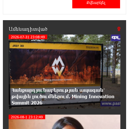
17:07:39 7-08-2026
Նարեկ Կարապետյանը` Կաթողիկոսին
հեռացնել փորձելու մասին
Ամենադիտված
2026-07-31 23:08:49
1
16:57:42 7-08-2026
«ՀայաՔվեն» կանգնած է Հայ առաքելական
եկեղեցու պաշտպանության առաջնագծում.
մաս 3
16:50:26 7-08-2026
Վարչապետ լինել, չի նշանակում ինչ ուզել
անել
Հանքարդյունաբերության ապագան՝
թվային լուծումներում. Mining Innovation
Summit 2026
16:42:49 7-08-2026
«ՀայաՔվեն» կանգնած է Հայ առաքելական
եկեղեցու պաշտպանության առաջնագծում.
2026-08-1 23:12:49
մաս 2