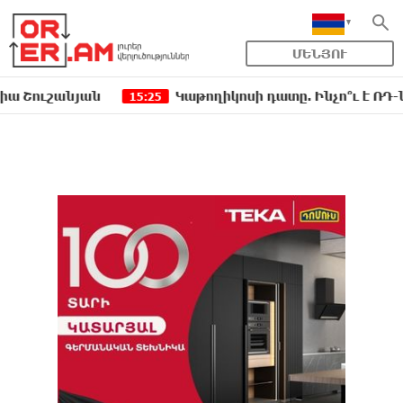
ՄԵՆՅՈՒ
շանյան
Կաթողիկոսի դատը. Ինչո՞ւ է ՌԴ-ն սահմա
15:25