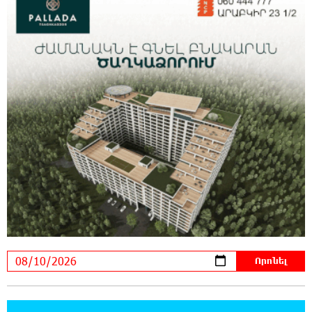
9:27:19 10-08-2026
Պատասխանատվության և առաջնային
նպատակի՝ մեր բոլորի երազած ուժեղ
Հայաստանի մասին. Արամ Վարդևանյան
22:45:13 9-08-2026
Կոչ` Նիկոլ Փաշինյանին. չեղարկե՛ք
«Թրամփի ուղի» հայաստանակործան
ադրբեջանա-թուրքական ծրագիրը. Խաչիկ Ասրյան
19:45:21 9-08-2026
«Երբ Եկեղեցու ինքնավարությունը դառնում
է քրեական գործ»․ Լիլիա Շուշանյան
15:25:49 9-08-2026
Կաթողիկոսի դատը. Ինչո՞ւ է ՌԴ-ն
սահմանափակումներ կիրառել․ ԵԱՏՄ
կոլապսը. Էդմոն Մարուքյան