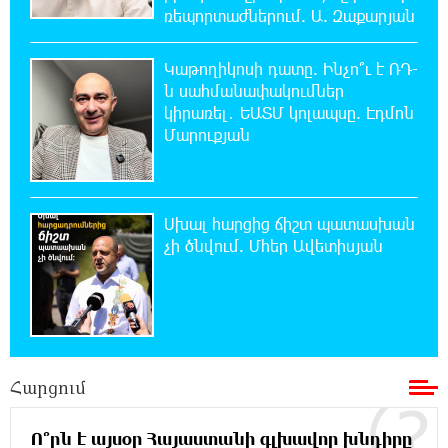
ռեպորտաժներում. Ա. Զաքարյան
1:00:08 9-08-2026
Կաթողիկոսի դատը. Ինչո՞ւ է ՌԴ-
Օգոստոսի 10-ից 13-ը գազանջատումներ են
ն սահմանափակումներ
սպասվում
կիրառել․ ԵԱՏՄ կոլապսը. Էդմոն
Մարուքյան
0:42:48 9-08-2026
Գերմանիայում ցույց է անցկացվել Մերցի
կառավարության դեմ
Սխալ հարցից ճիշտ պատասխան
չի ծնվում. Մհեր Ավետիսյան
0:25:00 9-08-2026
Մոդին համաշխարհային ռեկորդ է
սահմանել. 303 միլիոն դիտում՝ 24 ժամում
23:58:58 8-08-2026
23-ամյա ուսանողի մշակած հավելվածը
հարավկորեական App Store-ում շրջանցել է
Հարցում
նույնիսկ Google Maps-ը
Ո՞րն է այսօր Հայաստանի գլխավոր խնդիրը