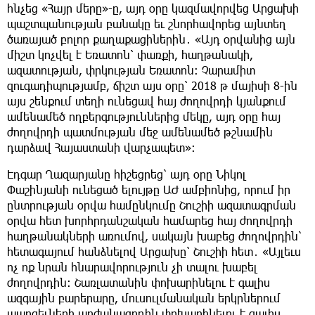
հնչեց «Հայր մերը»-ը, այդ օրը կազմավորվեց Արցախի
պաշտպանության բանակը եւ շնորհավորեց այնտեղ
ծառայած բոլոր քաղաքացիներին․ «Այդ օրվանից այն
միշտ կոչվել է Եռատոն՝ փառքի, հաղթանակի,
ազատության, փրկության Եռատոն։ Չարամիտ
զուգադիպությամբ, ճիշտ այս օրը՝ 2018 թ մայիսի 8-ին
այս շենքում տեղի ունեցավ հայ ժողովրդի կյանքում
ամենամեծ ողբերգություններից մեկը, այդ օրը հայ
ժողովրդի պատմության մեջ ամենամեծ թշնամին
դարձավ Հայաստանի վարչապետ»։
Էդգար Ղազարյանը հիշեցրեց՝ այդ օրը Նիկոլ
Փաշինյանի ունեցած ելույթը ԱԺ ամբիոնից, որում իր
ընտրության օրվա համընկումը Շուշիի ազատագրման
օրվա հետ խորհրդանշական համարեց հայ ժողովրդի
հաղթանակների առումով, սակայն խաբեց ժողովրդին՝
հետագայում հանձնելով Արցախը՝ Շուշիի հետ․ «Այլեւս
ոչ ոք նրան հնարավորություն չի տալու խաբել
ժողովրդին։ Շառլատանին փոխարինելու է գալիս
ազգային բարերարը, մուսուլմանական երկրներում
պարգեւների արժանացողին փոխարինելու է գալիս