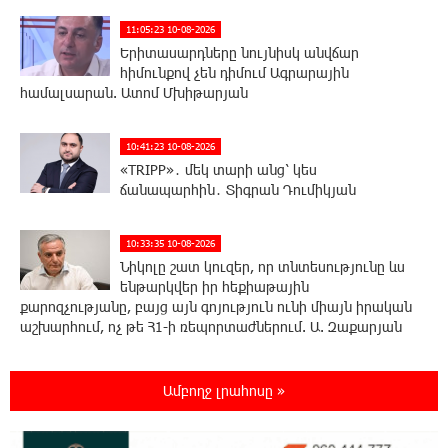
11:05:23 10-08-2026
Երիտասարդները նույնիսկ անվճար
հիմունքով չեն դիմում Ագրարային
համալսարան. Ատոմ Մխիթարյան
10:41:23 10-08-2026
«TRIPP»․ մեկ տարի անց՝ կես
ճանապարհին․ Տիգրան Դումիկյան
10:33:35 10-08-2026
Նիկոլը շատ կուզեր, որ տնտեսությունը ևս
ենթարկվեր իր հեքիաթային
քարոզչությանը, բայց այն գոյություն ունի միայն իրական
աշխարհում, ոչ թե Հ1-ի ռեպորտաժներում. Ա. Զաքարյան
9:33:03 10-08-2026
Ամբողջ լրահոսը »
Ժամանակի ընթացքում Հայաստանի բոլոր
գյուղերը այսպիսի տեսք կստանան. Նարեկ
Կարապետյան