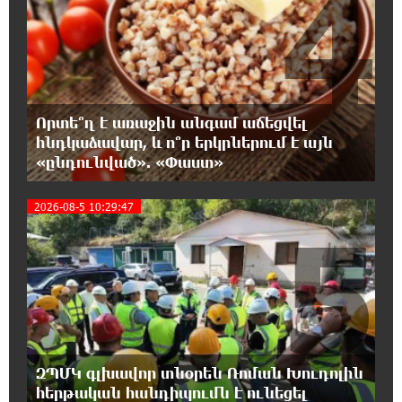
4
վարույթի շրջանակներում
19:37:10 8-08-2026
Փաշինյանն ու Թրամփը հեռախոսազրույց
են ունեցել
Որտե՞ղ է առաջին անգամ աճեցվել
հնդկաձավար, և ո՞ր երկրներում է այն
19:19:12 8-08-2026
«ընդունված». «Փաստ»
Չհանե´ս խաչդ, Հայաստան աշխարհ․ Ուժեղ
Հայաստան
2026-08-5 10:29:47
5
19:18:03 8-08-2026
Սիցիլիայի օդանավակայանը փակվել է
Էթնա հրաբխի ժայթքման պատճառով
19:16:13 8-08-2026
Հետվճարի փոխարեն՝ արժանապատիվ և
ֆիքսված թոշակ․ ինչու է գործող
ԶՊՄԿ գլխավոր տնօրեն Ռոման Խուդոլին
համակարգը սոցիալական անարդարության խնդիր
հերթական հանդիպումն է ունեցել
ստեղծում. Հրայր Կամենդատյան