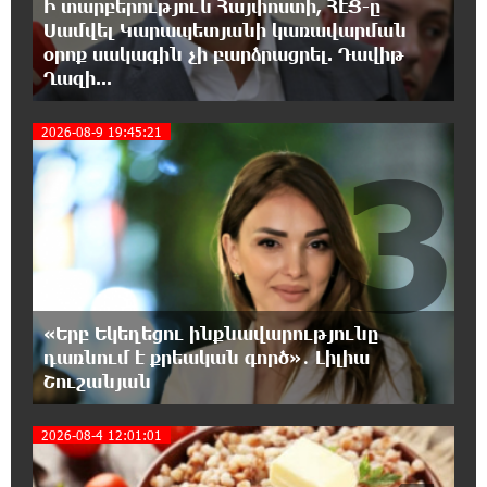
Ի տարբերություն Հայփոստի, ՀԷՑ-ը
ՄԻՊ
Սամվել Կարապետյանի կառավարման
օրոք սակագին չի բարձրացրել. Դավիթ
Ղազի...
20:51:38 8-08-2026
Զելենսկին ու Վուչիչը քննարկել են
համագործակցությունն ընդլայնելու
2026-08-9 19:45:21
3
հնարավորությունները
20:33:21 8-08-2026
Հրդեհի ահազանգ Սայաթ-Նովա
պողոտայում. շենքից տարհանվել է 5
բնակիչ
«Երբ Եկեղեցու ինքնավարությունը
20:14:36 8-08-2026
դառնում է քրեական գործ»․ Լիլիա
Ճապոնական Յակիշիմե կերամիկայի
ցուցահանդեսը երկարաձգվել է մինչև
Շուշանյան
օգոստոսի 30-ը
2026-08-4 12:01:01
19:55:28 8-08-2026
Որոնվում է նախաձեռնված քրեական