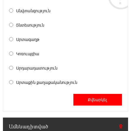
23:39:22 8-08-2026
Ռուսաստանի տարածքում ոչնչացվել է
Անվտանգություն
ուկրաինական 360 անօդաչու թռչող սարք
Տնտեսություն
23:20:45 8-08-2026
Օգոստոսի 10-ին, 11-ին, 12-ին, 13-ին, 14-ին,
Արտագաղթ
17-ին, 18-ին և 20-ին հարյուրավոր
հասցեներում լույս չի լինելու
Կոռուպցիա
23:01:57 8-08-2026
Արդարադատություն
Ողբերգական դեպք՝ Երևանում․ Կիևյան
կամրջի տակ հայտնաբերվել է տղամարդու
Արտաքին քաղաքականություն
մարմին
22:43:21 8-08-2026
Ադրբեջանի Սարով գյուղում տանը 18-ամյա
աղջկա դի է հայտնաբերվել
Ամենադիտված
22:25:11 8-08-2026