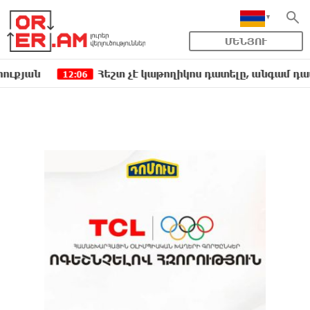
ՄԵՆՅՈՒ
եշտ չէ կաթողիկոս դատելը, անգամ դատավորներն են հրա