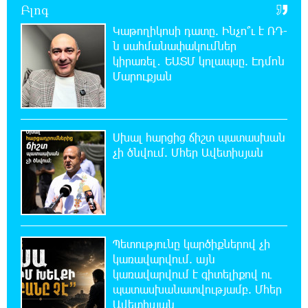
Բլոգ
Հայհիդրոմետի տնօրենը գրել է
Կաթողիկոսի դատը. Ինչո՞ւ է ՌԴ-
ն սահմանափակումներ
22:07:09 8-08-2026
կիրառել․ ԵԱՏՄ կոլապսը. Էդմոն
Արտակարգ դեպք՝ Երևանում․ կոտրել են
Մարուքյան
«Հույս բոլոր մարդկանց» հիմնադրամի
շենքի պատուհաններն ու դռները
Սխալ հարցից ճիշտ պատասխան
21:48:41 8-08-2026
Ալիևն ու Թրամփը հեռախոսազրույց են
չի ծնվում. Մհեր Ավետիսյան
ունեցել
21:29:45 8-08-2026
«Ինտեր»-ը հաղթեց «Յուվենտուս»-ին
Պետությունը կարծիքներով չի
կառավարվում. այն
21:10:46 8-08-2026
կառավարվում է գիտելիքով ու
Քրեական վարույթի շրջանակում անձի
պատասխանատվությամբ. Մհեր
անձնական և ընտանեկան կյանքին առնչվող
Ավետիսյան
տվյալների անհարկի հրապարակումն անթույլատրելի է.