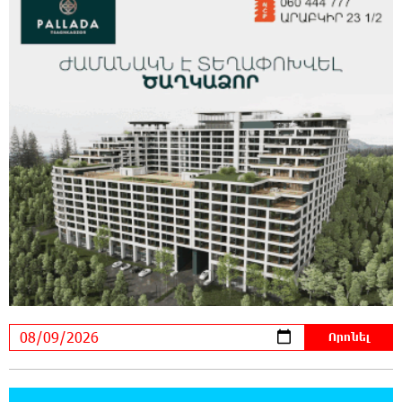
23:39:22 8-08-2026
Ռուսաստանի տարածքում ոչնչացվել է
ուկրաինական 360 անօդաչու թռչող սարք
23:20:45 8-08-2026
Օգոստոսի 10-ին, 11-ին, 12-ին, 13-ին, 14-ին,
17-ին, 18-ին և 20-ին հարյուրավոր
հասցեներում լույս չի լինելու
23:01:57 8-08-2026
Ողբերգական դեպք՝ Երևանում․ Կիևյան
կամրջի տակ հայտնաբերվել է տղամարդու
մարմին
22:43:21 8-08-2026
Ադրբեջանի Սարով գյուղում տանը 18-ամյա
աղջկա դի է հայտնաբերվել
22:25:11 8-08-2026