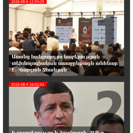
2026-08-6 12:54:29
1
18:59:05 8-08-2026
Երևանի Կենտրոնում փոշու
պարունակությունը գրեթե ամբողջ շաբաթ
գերազանցել է թույլատրելի սահմանը
18:40:08 8-08-2026
Առանց հանքարդյունաբերության
Իրանը պատրաստ է բացել Հորմուզի
տեխնոլոգիական առաջընթացն անհնար
նեղուցը, եթե ԱՄՆ-ն ընդունի
է․ Վարդան Ջհանյան
հանրապետության պայմանները
2
2026-08-4 16:52:02
18:21:30 8-08-2026
Երևանում անցկացվել է հաշմանդամություն
ունեցող անձանց միջազգային մարզական
փառատոն
18:02:58 8-08-2026
Դմիտրի Մեդվեդև. Արևմուտքի
Ի տարբերություն Հայփոստի, ՀԷՑ-ը
քաղաքականությունը Հայաստանի