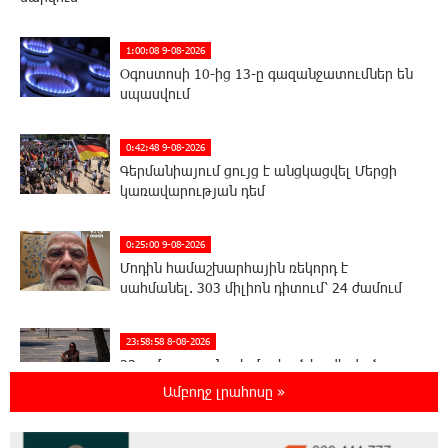
1:00:08 9-08-2026
Օգոստոսի 10-ից 13-ը գազանջատումներ են
սպասվում
0:42:48 9-08-2026
Գերմանիայում ցույց է անցկացվել Մերցի
կառավարության դեմ
0:25:00 9-08-2026
Մոդին համաշխարհային ռեկորդ է
սահմանել. 303 միլիոն դիտում՝ 24 ժամում
23:58:58 8-08-2026
23-ամյա ուսանողի մշակած հավելվածը
հարավկորեական App Store-ում շրջանցել է
Ամբողջ լրահոսը »
նույնիսկ Google Maps-ը