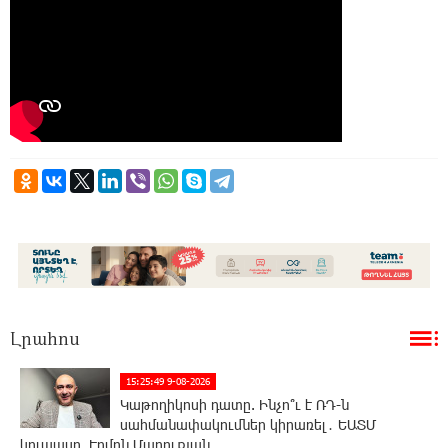
Լրահոս
15:25:49 9-08-2026
Կաթողիկոսի դատը. Ինչո՞ւ է ՌԴ-ն
սահմանափակումներ կիրառել․ ԵԱՏՄ
կոլապսը. Էդմոն Մարուքյան