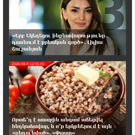
3
20:14:36 8-08-2026
Ճապոնական Յակիշիմե կերամիկայի
ցուցահանդեսը երկարաձգվել է մինչև
օգոստոսի 30-ը
«Երբ Եկեղեցու ինքնավարությունը
դառնում է քրեական գործ»․ Լիլիա
19:55:28 8-08-2026
Որոնվում է նախաձեռնված քրեական
Շուշանյան
վարույթի շրջանակներում
2026-08-4 12:01:01
4
19:37:10 8-08-2026
Փաշինյանն ու Թրամփը հեռախոսազրույց
են ունեցել
19:19:12 8-08-2026
Չհանե´ս խաչդ, Հայաստան աշխարհ․ Ուժեղ
Հայաստան
Որտե՞ղ է առաջին անգամ աճեցվել
հնդկաձավար, և ո՞ր երկրներում է այն
19:18:03 8-08-2026
«ընդունված». «Փաստ»