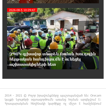
Սիցիլիայի օդանավակայանը փակվել է
Էթնա հրաբխի ժայթքման պատճառով
2026-08-5 10:29:47
5
19:16:13 8-08-2026
Հետվճարի փոխարեն՝ արժանապատիվ և
ֆիքսված թոշակ․ ինչու է գործող
համակարգը սոցիալական անարդարության խնդիր
ստեղծում. Հրայր Կամենդատյան
18:59:05 8-08-2026
ԶՊՄԿ գլխավոր տնօրեն Ռոման Խուդոլին
Երևանի Կենտրոնում փոշու
հերթական հանդիպումն է ունեցել
պարունակությունը գրեթե ամբողջ շաբաթ
աշխատակիցների հետ
գերազանցել է թույլատրելի սահմանը
18:40:08 8-08-2026
Իրանը պատրաստ է բացել Հորմուզի
նեղուցը, եթե ԱՄՆ-ն ընդունի
հանրապետության պայմանները
2014 - 2021 © Բոլոր իրավունքները պաշտպանված են: Orer.am
կայքի նյութերի օգտագործումն առանց հղման արգելվում է:
Հրապարակման հեղինակի կարծիքը ոչ միշտ է համընկնում