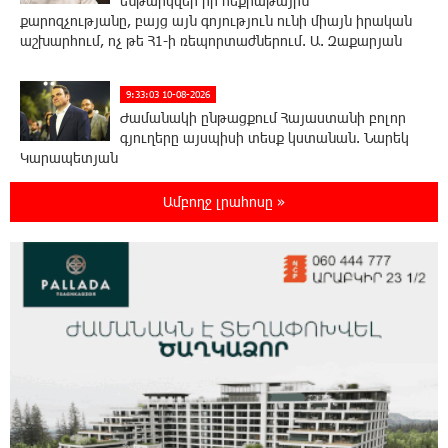
ենթարկվեր իր հեքիաթային
քարոզչությանը, բայց այն գոյություն ունի միայն իրական
աշխարհում, ոչ թե Հ1-ի ռեպորտաժներում. Ա. Զաքարյան
9:33:03 10-08-2026
Ժամանակի ընթացքում Հայաստանի բոլոր
գյուղերը այսպիսի տեսք կստանան. Նարեկ
Կարապետյան
Ամբողջ լրահոսը »
9:27:19 10-08-2026
Պատասխանատվության և առաջնային
նպատակի՝ մեր բոլորի երազած ուժեղ
Հայաստանի մասին. Արամ Վարդևանյան
22:45:13 9-08-2026
Կոչ` Նիկոլ Փաշինյանին. չեղարկե՛ք
«Թրամփի ուղի» հայաստանակործան
ադրբեջանա-թուրքական ծրագիրը. Խաչիկ Ասրյան
19:45:21 9-08-2026