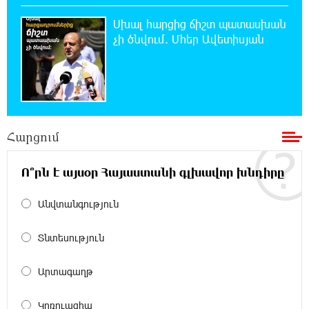
սահմանել. 303 միլիոն դիտում՝ 24 ժամում
Սխալ հարցից ճիշտ պատասխան
չի ծնվում. Մհեր Ավետիսյան
23:58:58 8-08-2026
23-ամյա ուսանողի մշակած հավելվածը
հարավկորեական App Store-ում շրջանցել է
նույնիսկ Google Maps-ը
23:39:22 8-08-2026
Ռուսաստանի տարածքում ոչնչացվել է
Հարցում
ուկրաինական 360 անօդաչու թռչող սարք
Ո՞րն է այսօր Հայաստանի գլխավոր խնդիրը
23:20:45 8-08-2026
Օգոստոսի 10-ին, 11-ին, 12-ին, 13-ին, 14-ին,
Անվտանգություն
17-ին, 18-ին և 20-ին հարյուրավոր
հասցեներում լույս չի լինելու
Տնտեսություն
23:01:57 8-08-2026
Արտագաղթ
Ողբերգական դեպք՝ Երևանում․ Կիևյան
կամրջի տակ հայտնաբերվել է տղամարդու
Կոռուպցիա