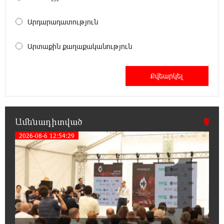
մարմին
Արդարադատություն
22:43:21 8-08-2026
Ադրբեջանի Սարով գյուղում տանը 18-ամյա
Արտաքին քաղաքականություն
աղջկա դի է հայտնաբերվել
22:25:11 8-08-2026
Հայհիդրոմետի տնօրենը գրել է
Ամենադիտված
22:07:09 8-08-2026
Արտակարգ դեպք՝ Երևանում․ կոտրել են
2026-08-6 12:54:29
1
«Հույս բոլոր մարդկանց» հիմնադրամի
շենքի պատուհաններն ու դռները
21:48:41 8-08-2026
Ալիևն ու Թրամփը հեռախոսազրույց են
ունեցել