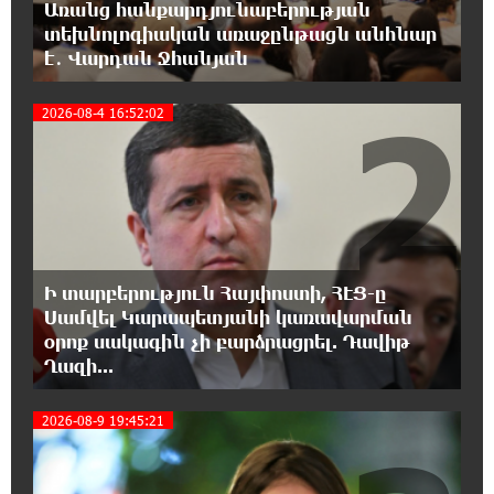
Առանց հանքարդյունաբերության
21:29:45 8-08-2026
տեխնոլոգիական առաջընթացն անհնար
«Ինտեր»-ը հաղթեց «Յուվենտուս»-ին
է․ Վարդան Ջհանյան
2
21:10:46 8-08-2026
2026-08-4 16:52:02
Քրեական վարույթի շրջանակում անձի
անձնական և ընտանեկան կյանքին առնչվող
տվյալների անհարկի հրապարակումն անթույլատրելի է.
ՄԻՊ
20:51:38 8-08-2026
Զելենսկին ու Վուչիչը քննարկել են
Ի տարբերություն Հայփոստի, ՀԷՑ-ը
համագործակցությունն ընդլայնելու
Սամվել Կարապետյանի կառավարման
հնարավորությունները
օրոք սակագին չի բարձրացրել. Դավիթ
Ղազի...
20:33:21 8-08-2026
Հրդեհի ահազանգ Սայաթ-Նովա
2026-08-9 19:45:21
պողոտայում. շենքից տարհանվել է 5
բնակիչ