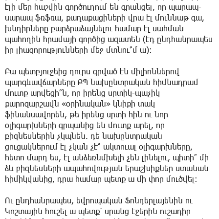
էլի մեր հաշվին գործուղում են գրանցել, որ պարապ-
սարապ ֆռֆռա, քաղաքացիների վրա էլ մուննաթ գա,
խնդիրները բարձրաձայնելու համար էլ սահման
պահողին հրամայի գործից ազատեն (էդ ընդհանրապես
իր լիազորությունների մեջ մտնու՞մ ա)։
Բա պետբյուջեից դուրս գրված էն միլիոններով
պարգևավճարները ՔՊ նախընտրական հիմնադրամ
մուտք արվեցի՞ն, որ իրենց սրտիկ-պաչիկ
քարոզարշավն «օրինական» կնիքի տակ
ֆինանսավորեն, թե իրենց սրտի հին ու նոր
օլիգարխների գրպանից են մուտք արել, որ
բիզնեսներին չկպնեն. դե նախընտրական
ցուցակներում էլ չկան չէ՞ ակտուալ օլիգարխները,
հետո մարդ ես, էլ անձեռնմխելի չեն լինելու, պիտի՞ մի
ձև բիզնեսների ապահովության երաշխիքներ ստանան
հիմիկվանից, դրա համար պետք ա մի փոր մուծվել։
Ու ընդհանրապես, եվրոպական Ֆոնդերլայենին ու
Կոշտային հուշել ա պետք՝ սրանց էջերին ուշադիր