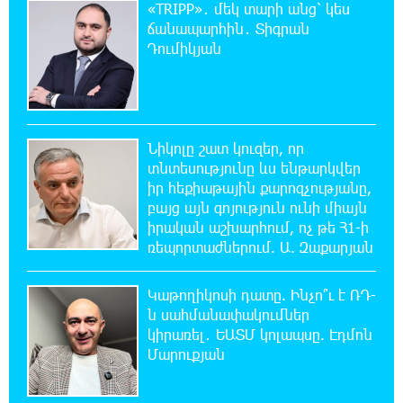
Պետությունը կարծիքներով չի
«TRIPP»․ մեկ տարի անց՝ կես
կառավարվում. այն կառավարվում է
ճանապարհին․ Տիգրան
գիտելիքով ու պատասխանատվությամբ. Մհեր Ավետիսյան
Դումիկյան
9:28:15 9-08-2026
Ռուսաստանի ամենամեծ արևային
էլեկտրակայանը կկառուցվի Ամուրի
մարզում
Նիկոլը շատ կուզեր, որ
տնտեսությունը ևս ենթարկվեր
իր հեքիաթային քարոզչությանը,
1:00:08 9-08-2026
բայց այն գոյություն ունի միայն
Օգոստոսի 10-ից 13-ը գազանջատումներ են
իրական աշխարհում, ոչ թե Հ1-ի
սպասվում
ռեպորտաժներում. Ա. Զաքարյան
0:42:48 9-08-2026
Կաթողիկոսի դատը. Ինչո՞ւ է ՌԴ-
Գերմանիայում ցույց է անցկացվել Մերցի
ն սահմանափակումներ
կառավարության դեմ
կիրառել․ ԵԱՏՄ կոլապսը. Էդմոն
Մարուքյան
0:25:00 9-08-2026
Մոդին համաշխարհային ռեկորդ է