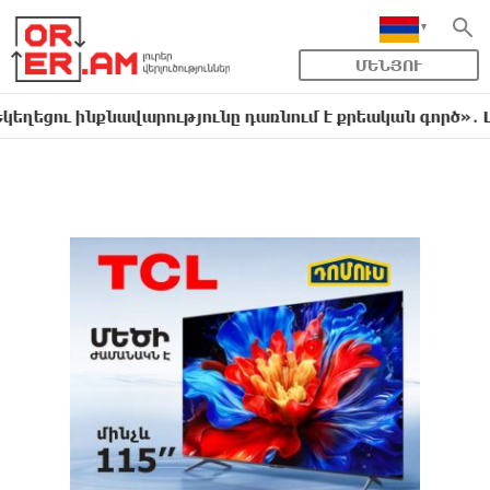
ՄԵՆՅՈՒ
ինքնավարությունը դառնում է քրեական գործ»․ Լիլիա Շո