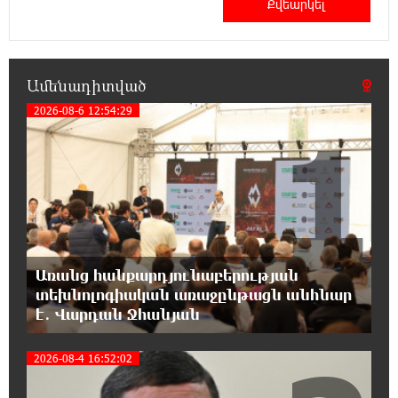
քաղաքականությունը Հայաստանի
նկատմամբ կրկնում է վրացական սցենարը
17:36:59 8-08-2026
Ամենադիտված
Ադրբեջանցիների բնակեցումը
Հայաստանում լուրջ վտանգներ է
2026-08-6 12:54:29
1
պարունակում. Ավետիք Չալաբյան
17:28:45 8-08-2026
«Հայաքվե»-ի հայտարարությունից հետո
WCC-ն արձագանքել է Հայ Եկեղեցու շուրջ
ստեղծված իրավիճակին
Առանց հանքարդյունաբերության
16:58:38 8-08-2026
տեխնոլոգիական առաջընթացն անհնար
«Շտապ հաստատեք քարտի տվյալները»․
է․ Վարդան Ջհանյան
IDBank-ը զգուշացնում է հյուրանոցների
ամրագրման հետ կապված զեղծարարությունների մասին
2026-08-4 16:52:02
16:29:54 8-08-2026