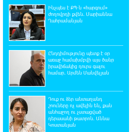
Որոնվում է նախաձեռնված քրեական
վարույթի շրջանակներում
Ինչպես է ՔՊ-ն «հարգում»
ժողովրդի քվեն. Մարիաննա
Ղահրամանյան
19:37:10 8-08-2026
Փաշինյանն ու Թրամփը հեռախոսազրույց
են ունեցել
19:19:12 8-08-2026
Ընդդիմությունը պետք է օր
Չհանե´ս խաչդ, Հայաստան աշխարհ․ Ուժեղ
առաջ համախմբվի այս ծանր
Հայաստան
իրավիճակից դուրս գալու
համար. Արմեն Մանվելյան
19:18:03 8-08-2026
Սիցիլիայի օդանավակայանը փակվել է
Էթնա հրաբխի ժայթքման պատճառով
Դուք ու ձեր անտաղանդ
շոուները ոչ ավելին են, քան
19:16:13 8-08-2026
անհաջող ու չստացված
Հետվճարի փոխարեն՝ արժանապատիվ և
դերասանի թատրոն. Աննա
ֆիքսված թոշակ․ ինչու է գործող
Կոստանյան
համակարգը սոցիալական անարդարության խնդիր