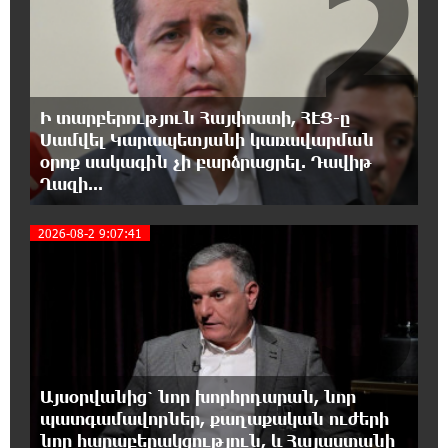
2
Մհեր Անանյանն ընդգրկվել է Յունիբանկի
Վարչության կազմում
16:05:54 8-08-2026
«Սմայլ Սվիթ»-ի զարգացման ճանապարհը
Ի տարբերություն Հայփոստի, ՀԷՑ-ը
Կոնվերս Բանկի գործընկերությամբ
Սամվել Կարապետյանի կառավարման
օրոք սակագին չի բարձրացրել. Դավիթ
15:33:02 8-08-2026
Ղազի...
Ինչպես է ՔՊ-ն «հարգում» ժողովրդի քվեն.
Մարիաննա Ղահրամանյան
3
2026-08-2 9:07:41
15:21:17 8-08-2026
Ընդդիմությունը պետք է օր առաջ
համախմբվի այս ծանր իրավիճակից դուրս
գալու համար. Արմեն Մանվելյան
15:07:43 8-08-2026
Այսօրվանից՝ նոր խորհրդարան, նոր
Դուք ու ձեր անտաղանդ շոուները ոչ ավելին
պատգամավորներ, քաղաքական ուժերի
են, քան անհաջող ու չստացված դերասանի
նոր հարաբերակցություն, և Հայաստանի