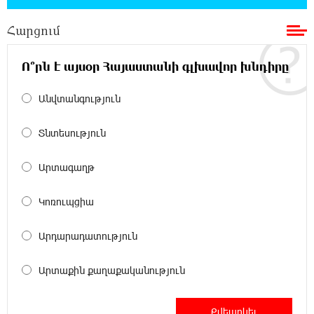
23-ամյա ուսանողի մշակած հավելվածը
հարավկորեական App Store-ում շրջանցել է
Հարցում
նույնիսկ Google Maps-ը
Ո՞րն է այսօր Հայաստանի գլխավոր խնդիրը
23:39:22 8-08-2026
Ռուսաստանի տարածքում ոչնչացվել է
Անվտանգություն
ուկրաինական 360 անօդաչու թռչող սարք
Տնտեսություն
23:20:45 8-08-2026
Օգոստոսի 10-ին, 11-ին, 12-ին, 13-ին, 14-ին,
Արտագաղթ
17-ին, 18-ին և 20-ին հարյուրավոր
հասցեներում լույս չի լինելու
Կոռուպցիա
23:01:57 8-08-2026
Արդարադատություն
Ողբերգական դեպք՝ Երևանում․ Կիևյան
կամրջի տակ հայտնաբերվել է տղամարդու
Արտաքին քաղաքականություն
մարմին
22:43:21 8-08-2026