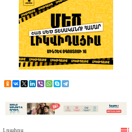
Լրահոս