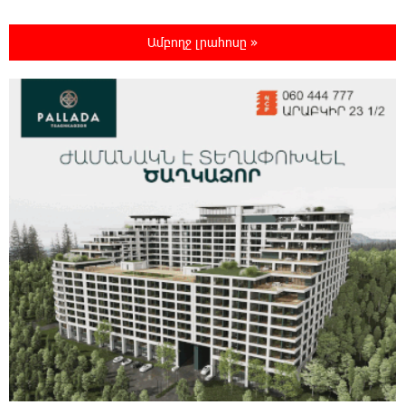
9:33:03 10-08-2026
Ամբողջ լրահոսը »
Ժամանակի ընթացքում Հայաստանի բոլոր
գյուղերը այսպիսի տեսք կստանան. Նարեկ
Կարապետյան
9:27:19 10-08-2026
Պատասխանատվության և առաջնային
նպատակի՝ մեր բոլորի երազած ուժեղ
Հայաստանի մասին. Արամ Վարդևանյան
22:45:13 9-08-2026
Կոչ` Նիկոլ Փաշինյանին. չեղարկե՛ք
«Թրամփի ուղի» հայաստանակործան
ադրբեջանա-թուրքական ծրագիրը. Խաչիկ Ասրյան
19:45:21 9-08-2026
«Երբ Եկեղեցու ինքնավարությունը դառնում
է քրեական գործ»․ Լիլիա Շուշանյան