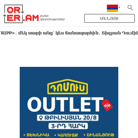
ՄԵՆՅՈՒ
 մեկ տարի անց՝ կես ճանապարհին․ Տիգրան Դումիկյան