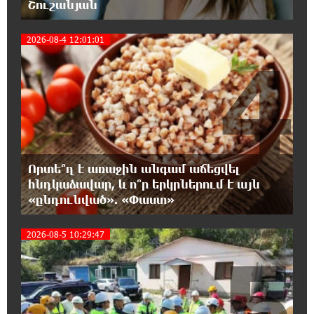
ցուցահանդեսը երկարաձգվել է մինչև
Շուշանյան
օգոստոսի 30-ը
2026-08-4 12:01:01
4
19:55:28 8-08-2026
Որոնվում է նախաձեռնված քրեական
վարույթի շրջանակներում
19:37:10 8-08-2026
Փաշինյանն ու Թրամփը հեռախոսազրույց
են ունեցել
Որտե՞ղ է առաջին անգամ աճեցվել
հնդկաձավար, և ո՞ր երկրներում է այն
19:19:12 8-08-2026
«ընդունված». «Փաստ»
Չհանե´ս խաչդ, Հայաստան աշխարհ․ Ուժեղ
Հայաստան
2026-08-5 10:29:47
5
19:18:03 8-08-2026
Սիցիլիայի օդանավակայանը փակվել է
Էթնա հրաբխի ժայթքման պատճառով