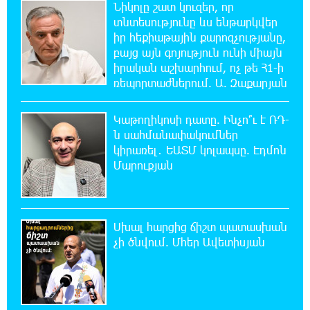
Նիկոլը շատ կուզեր, որ
տնտեսությունը ևս ենթարկվեր
9:28:15 9-08-2026
իր հեքիաթային քարոզչությանը,
Ռուսաստանի ամենամեծ արևային
բայց այն գոյություն ունի միայն
էլեկտրակայանը կկառուցվի Ամուրի
իրական աշխարհում, ոչ թե Հ1-ի
մարզում
ռեպորտաժներում. Ա. Զաքարյան
1:00:08 9-08-2026
Կաթողիկոսի դատը. Ինչո՞ւ է ՌԴ-
Օգոստոսի 10-ից 13-ը գազանջատումներ են
ն սահմանափակումներ
սպասվում
կիրառել․ ԵԱՏՄ կոլապսը. Էդմոն
Մարուքյան
0:42:48 9-08-2026
Գերմանիայում ցույց է անցկացվել Մերցի
կառավարության դեմ
Սխալ հարցից ճիշտ պատասխան
չի ծնվում. Մհեր Ավետիսյան
0:25:00 9-08-2026
Մոդին համաշխարհային ռեկորդ է
սահմանել. 303 միլիոն դիտում՝ 24 ժամում
23:58:58 8-08-2026