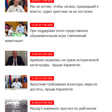
15:41:07 7-08-2026
Мы не хотим, чтобы сатана, пришедший к
власти, судил христиан за их поступки
11:25:10 7-08-2026
При поддержке Ucom представлена
образовательная игра «Запоминай
животных»
19:58:45 6-08-2026
Армения оказалась на грани исторической
катастрофы․ Аршак Карапетян
17:28:15 6-08-2026
Выполняя требования агрессора, мира не
достичь. Аршак Карапетян
16:36:59 6-08-2026
Moody’s изменило прогноз по рейтингам