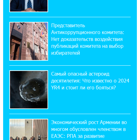
значит сам Геноцид?
17:16:14 30-07-2026
Представитель
ВТБ (Армения): вклад «Стабильный» — до
Антикоррупционного комитета:
10% годовых и оформление в мобильном
приложении
Нет доказательств воздействия
публикаций комитета на выбор
избирателей
17:03:49 30-07-2026
Платформа Rate.Trading на Seaside Startup
Summit: IDBank представил инновационное
Самый опасный астероид
решение
десятилетия: Что известно о 2024
YR4 и стоит ли его бояться?
14:44:13 29-07-2026
Состоялось открытие Khachaturian Rooftop
при поддержке IDBank
Экономический рост Армении во
18:38:18 28-07-2026
многом обусловлен членством в
Пашинян ты упустил свой шанс уйти
спокойно. Аршак Карапетян
ЕАЭС: РПА за развитие