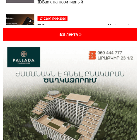
IDBank на позитивный
17:22:07 5-08-2026
IDBank представляет новую карту Mastercard
World с преимуществами для путешествий и
Вся лента »
специальной акцией
14:56:06 5-08-2026
Ucom и FPWC обеспечат круглосуточный
мониторинг дикой природы в Гнишике с
помощью солнечной энергии
14:56:01 5-08-2026
Ucom и FPWC обеспечат круглосуточный
мониторинг дикой природы в Гнишике с
помощью солнечной энергии
22:41:05 3-08-2026
Idram и IDBank - рядом со стартапами на