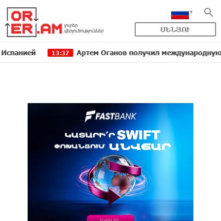
ՄԵՆՅՈՒ
й
Артем Оганов получил международную госпремию
13:37