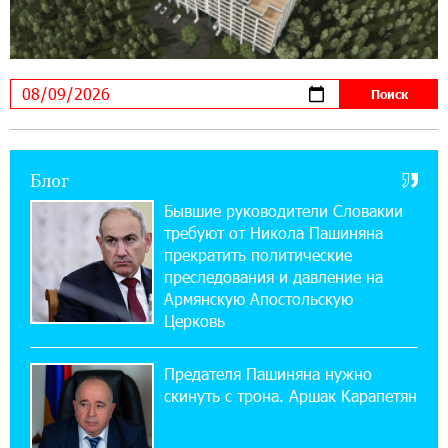
Seaside Startup Summit
10:12:55 3-08-2026
В мобильном приложении Юнибанка теперь
можно зарегистрироваться также с помощью
imID
Блог
21:09:13 31-07-2026
«Бесплатные бонусы в играх»: IDBank
Бывшие руководители Словакии
предупреждает о кибератаках на школьников
требуют от Никола Пашиняна
прекратить политические
11:21:15 31-07-2026
преследования и давление на
ЕАЭС со временем будет расширяться. Когда-
Армянскую Апостольскую
нибудь это поймёт и рядовой армянин, но
Церковь
будет уже поздно
Предателя Пашиняна нужно
11:03:52 31-07-2026
скинуть с трона. Аршак Карапетян
Если Израиль использует тему Геноцида
армян против Эрдогана, то что для него