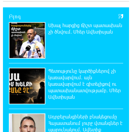
22:07:09 8-08-2026
Արտակարգ դեպք՝ Երևանում․ կոտրել են
«Հույս բոլոր մարդկանց» հիմնադրամի
Բլոգ
շենքի պատուհաններն ու դռները
Սխալ հարցից ճիշտ պատասխան
չի ծնվում. Մհեր Ավետիսյան
21:48:41 8-08-2026
Ալիևն ու Թրամփը հեռախոսազրույց են
ունեցել
21:29:45 8-08-2026
Պետությունը կարծիքներով չի
«Ինտեր»-ը հաղթեց «Յուվենտուս»-ին
կառավարվում. այն
կառավարվում է գիտելիքով ու
պատասխանատվությամբ. Մհեր
21:10:46 8-08-2026
Ավետիսյան
Քրեական վարույթի շրջանակում անձի
անձնական և ընտանեկան կյանքին առնչվող
տվյալների անհարկի հրապարակումն անթույլատրելի է.
ՄԻՊ
Ադրբեջանցիների բնակեցումը
Հայաստանում լուրջ վտանգներ է
պարունակում. Ավետիք
20:51:38 8-08-2026