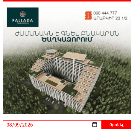
23:20:45 8-08-2026
Օգոստոսի 10-ին, 11-ին, 12-ին, 13-ին, 14-ին,
17-ին, 18-ին և 20-ին հարյուրավոր
հասցեներում լույս չի լինելու
23:01:57 8-08-2026
Ողբերգական դեպք՝ Երևանում․ Կիևյան
կամրջի տակ հայտնաբերվել է տղամարդու
մարմին
22:43:21 8-08-2026
Ադրբեջանի Սարով գյուղում տանը 18-ամյա
աղջկա դի է հայտնաբերվել
22:25:11 8-08-2026
Հայհիդրոմետի տնօրենը գրել է