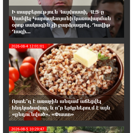
Ադրբեջանցիների բնակեցումը
Ի տարբերություն Հայփոստի, ՀԷՑ-ը
Հայաստանում լուրջ վտանգներ է
պարունակում. Ավետիք Չալաբյան
Սամվել Կարապետյանի կառավարման
օրոք սակագին չի բարձրացրել. Դավիթ
Ղազի...
17:28:45 8-08-2026
«Հայաքվե»-ի հայտարարությունից հետո
2026-08-4 12:01:01
WCC-ն արձագանքել է Հայ Եկեղեցու շուրջ
3
ստեղծված իրավիճակին
16:58:38 8-08-2026
«Շտապ հաստատեք քարտի տվյալները»․
IDBank-ը զգուշացնում է հյուրանոցների
ամրագրման հետ կապված զեղծարարությունների մասին
Որտե՞ղ է առաջին անգամ աճեցվել
16:29:54 8-08-2026
հնդկաձավար, և ո՞ր երկրներում է այն
Մհեր Անանյանն ընդգրկվել է Յունիբանկի
«ընդունված». «Փաստ»
Վարչության կազմում
2026-08-5 10:29:47
16:05:54 8-08-2026