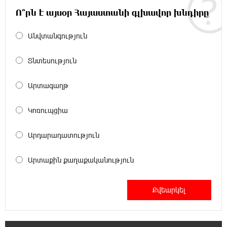
Փաշինյանն ու Թրամփը հեռախոսազրույց
Ո՞րն է այսօր Հայաստանի գլխավոր խնդիրը
են ունեցել
Անվտանգություն
19:19:12 8-08-2026
Չհանե´ս խաչդ, Հայաստան աշխարհ․ Ուժեղ
Տնտեսություն
Հայաստան
Արտագաղթ
19:18:03 8-08-2026
Սիցիլիայի օդանավակայանը փակվել է
Կոռուպցիա
Էթնա հրաբխի ժայթքման պատճառով
Արդարադատություն
19:16:13 8-08-2026
Հետվճարի փոխարեն՝ արժանապատիվ և
Արտաքին քաղաքականություն
ֆիքսված թոշակ․ ինչու է գործող
համակարգը սոցիալական անարդարության խնդիր
ստեղծում. Հրայր Կամենդատյան
18:59:05 8-08-2026