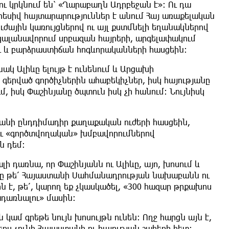
ւ կրկնում են՝ «Ղարաբաղն Ադրբեջան է»: Ու դա
րեսիվ հայտարարություններ է անում Հայ առաքելական
ւժային կառույցներով ու այլ քստմնելի եղանակներով
 կալանավորում սրբազան հայրերի, արգելափակում
 և բարձրաստիճան հոգևորականների հասցեին:
կ Ալիևը ելույթ է ունենում և Արցախի
երված գործիչներին ահաբեկիչներ, իսկ հայությանը
 իսկ Փաշինյանը ծպտուն իսկ չի հանում: Նույնիսկ
անի ընդդիմադիր քաղաքական ուժերի հասցեին,
ու «գործտվողական» խմբավորումներով
ն դեմ:
ալի դառնա, որ Փաշինյանն ու Ալիևը, այո, խոսում և
ոսքը թե՛ Հայաստանի Սահմանադրության նախաբանն ու
ն է, թե՛, կարող եք չկասկածել, «300 հազար թրքախոս
դառնալու» մասին:
 կամ գրեթե նույն խոսույթն ունեն: Ողջ հարցն այն է,
երս չունի Հայաստանի ու հայության շահերի հետ: