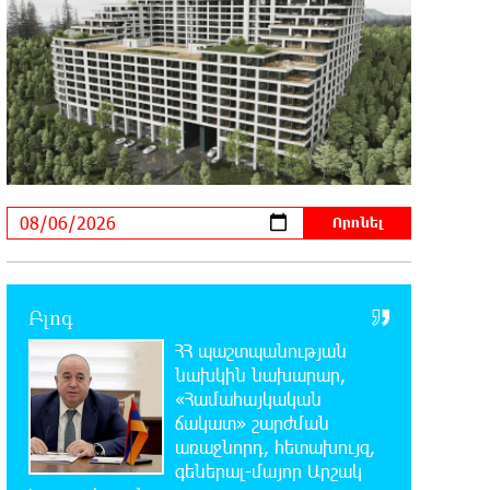
11:43:15 6-08-2026
Հայաստանը կարիք ունի Ավետիք
Չալաբյանի նման խելացի,
աշխատասեր և զարգացած մարդու. Արմեն
Մանվելյան
11:39:05 6-08-2026
Հիմա. Նարեկ Կարապետյանի
ճեպազրույցը
11:34:10 6-08-2026
ՊԱՏՄՈՒԹՅԱՆ ԱՅՍ ՕՐԸ (6
Բլոգ
օգոստոսի). Ազդարարվել է Հյուսիս-
ՀՀ պաշտպանության
Հարավ ավտոմայրուղու շինարարության
նախկին նախարար,
մեկնարկը. «Փաստ»
«Համահայկական
ճակատ» շարժման
11:03:37 6-08-2026
առաջնորդ, հետախույզ,
Եվրոպական երազանք
գեներալ-մայոր Արշակ
աղքատության հետհամով.