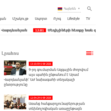
Հայերեն
կան
Մշակույթ
Սպորտ
Բլոգ
Lifestyle
TV
ն
Մեդիչիների հետքը նաև գինեգործության մեջ
12:01
Լրահոս
13:10:59 6-08-2026
9-րդ գումարման Ազգային ժողովում
այս պահին ընթանում է Արամ
Վարդևանյանի՝ ԱԺ նախագահի տեղակալի
ընտրությունը
12:54:29 6-08-2026
Առանց հանքարդյունաբերության
տեխնոլոգիական առաջընթացն