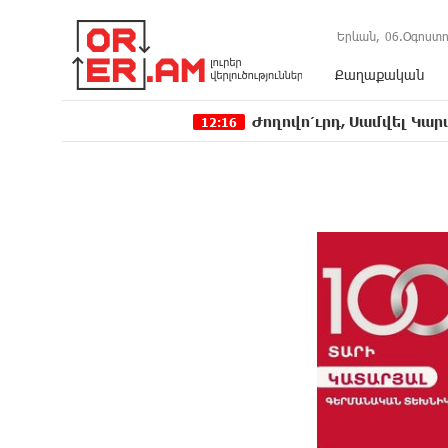
Երևան,
06.Օգոստո
Քաղաքական
Ժողովո՛ւրդ, Սամվել Կարապետյանի, ս
12:16