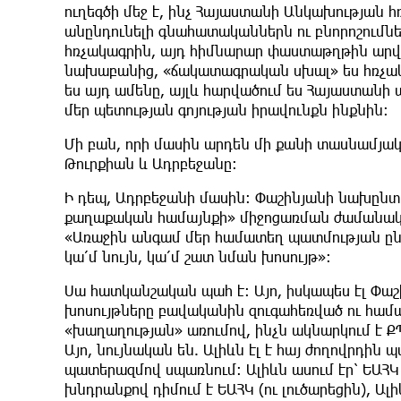
ուղեգծի մեջ է, ինչ Հայաստանի Անկախության 
անընդունելի գնահատականներն ու բնորոշումնե
հռչակագրին, այդ հիմնարար փաստաթղթին արվա
նախաբանից, «ճակատագրական սխալ» ես հռչակո
ես այդ ամենը, այլև հարվածում ես Հայաստանի
մեր պետության գոյության իրավունքն ինքնին:
Մի բան, որի մասին արդեն մի քանի տասնամյակ
Թուրքիան և Ադրբեջանը:
Ի դեպ, Ադրբեջանի մասին: Փաշինյանի նախը
քաղաքական համայնքի» միջոցառման ժամանակ 
«Առաջին անգամ մեր համատեղ պատմության ըն
կա՛մ նույն, կա՛մ շատ նման խոսույթ»:
Սա հատկանշական պահ է: Այո, իսկապես էլ Փաշ
խոսույթները բավականին զուգահեռված ու համահ
«խաղաղության» առումով, ինչն ակնարկում է ՔՊ 
Այո, նույնական են. Ալիևն էլ է հայ ժողովրդին
պատերազմով սպառնում: Ալիևն ասում էր՝ ԵԱՀԿ 
խնդրանքով դիմում է ԵԱՀԿ (ու լուծարեցին), Ալ