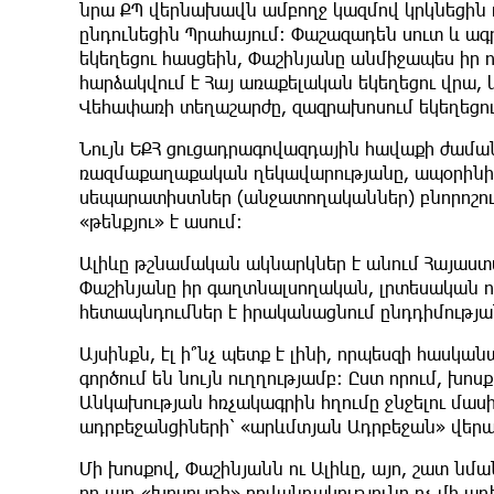
նրա ՔՊ վերնախավն ամբողջ կազմով կրկնեցին ո
ընդունեցին Պրահայում: Փաշազադեն սուտ և ագ
եկեղեցու հասցեին, Փաշինյանը անմիջապես իր ո
հարձակվում է Հայ առաքելական եկեղեցու վրա,
Վեհափառի տեղաշարժը, զազրախոսում եկեղեցու
Նույն ԵՔՀ ցուցադրագովազդային հավաքի ժամանա
ռազմաքաղաքական ղեկավարությանը, ապօրինի գ
սեպարատիստներ (անջատողականներ) բնորոշում,
«թենքյու» է ասում:
Ալիևը թշնամական ակնարկներ է անում Հայաստ
Փաշինյանը իր գաղտնալսողական, լրտեսական 
հետապնդումներ է իրականացնում ընդդիմությա
Այսինքն, էլ ի՞նչ պետք է լինի, որպեսզի հասկան
գործում են նույն ուղղությամբ: Ըստ որում, խ
Անկախության հռչակագրին հղումը ջնջելու մասի
ադրբեջանցիների՝ «արևմտյան Ադրբեջան» վերա
Մի խոսքով, Փաշինյանն ու Ալիևը, այո, շատ նման
որ այդ «խոսույթի» բովանդակությունը ոչ մի աղ