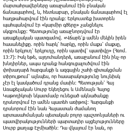
մարտահրավերները առաջանում էին բնական
ճանապարհով, և, հետևաբար, բնական ճանապարհով էլ
հաղթահարվում էին դրանք։ Երկուստեք խստորեն
պահպանվում էր «կարմիր գծերը» չանցնելու
սկզբունքը։ Պետությունը առաջնորդվում էր
առաքելական պատգամով. «Վճարե՛ք ամեն մեկին իրեն
հասանելիքը. որին հարկ՝ հարկը, որին մաքս՝ մաքսը,
որին երկյուղ՝ երկյուղը, որին պատիվ՝ պատիվը» (Հռոմ.
13։7)։ Իսկ եթե, այդուհանդերձ, առաջանում էին ինչ-որ
խնդիրներ, ապա դրանք հանգուցալուծվում էին
փոխադարձ հարգանքի և ազգային շահի գիտակցման
տիրույթում՝ այնպես, որ հասարակությունը նույնիսկ
չէր էլ կասկածում դրանց մասին։ Պետության՝ Հայ
Առաքելական Սուրբ Եկեղեցու և Ամենայն Հայոց
Կաթողիկոսի նկատմամբ ունեցած ակնածանքը
դրսևորվում էր ամեն պատեհ առիթով։ Հարգանքի
դրսևորում էին նաև Հայաստան ժամանող
արտասահմանյան պետական բոլոր պաշտոնյաների ու
պատվիրակությունների պարտադիր այցելությունները
Սուրբ քաղաք Էջմիածին։ Դա վկայում էր նաև, որ