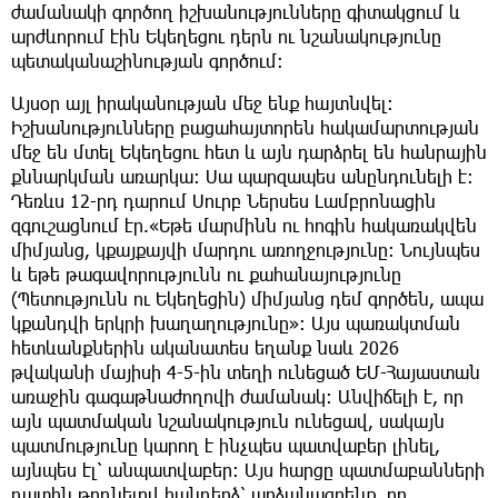
ժամանակի գործող իշխանությունները գիտակցում և
արժևորում էին Եկեղեցու դերն ու նշանակությունը
պետականաշինության գործում։
Այսօր այլ իրականության մեջ ենք հայտնվել։
Իշխանությունները բացահայտորեն հակամարտության
մեջ են մտել Եկեղեցու հետ և այն դարձրել են հանրային
քննարկման առարկա։ Սա պարզապես անընդունելի է:
Դեռևս 12-րդ դարում Սուրբ Ներսես Լամբրոնացին
զգուշացնում էր.«Եթե մարմինն ու հոգին հակառակվեն
միմյանց, կքայքայվի մարդու առողջությունը։ Նույնպես
և եթե թագավորությունն ու քահանայությունը
(Պետությունն ու Եկեղեցին) միմյանց դեմ գործեն, ապա
կքանդվի երկրի խաղաղությունը»։ Այս պառակտման
հետևանքներին ականատես եղանք նաև 2026
թվականի մայիսի 4-5-ին տեղի ունեցած ԵՄ-Հայաստան
առաջին գագաթնաժողովի ժամանակ։ Անվիճելի է, որ
այն պատմական նշանակություն ունեցավ, սակայն
պատմությունը կարող է ինչպես պատվաբեր լինել,
այնպես էլ՝ անպատվաբեր։ Այս հարցը պատմաբանների
դատին թողնելով հանդերձ՝ արձանագրենք, որ