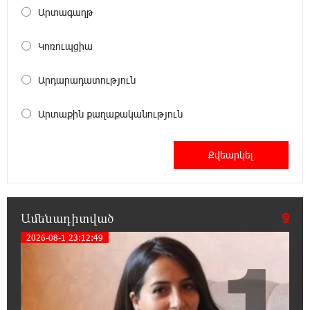
Երևանում և մարզերում էլեկտրաէներգիայի
Արտագաղթ
ընդհատումներ կլինեն
Կոռուպցիա
21:26:16 7-08-2026
Ստեփանավանում ռուս կին է փորձել
Արդարադատություն
ինքնասպան լինել
Արտաքին քաղաքականություն
21:08:37 7-08-2026
ԵԱՏՄ֊ն չի ուզում, որ իր միջոցներով
զարգանա Հայաստանի տնտեսությունը ու
հետո գնա ԵՄ. Արշակ Կարապետյան
21:07:27 7-08-2026
Ամենադիտված
ԱՄՆ վերաքննիչ դատարանը արգելափակել
է Թրամփի 400 միլիոն դոլար արժողությամբ
2026-08-1 23:12:49
1
Սպիտակ տան պարահանդեսային դահլիճի նախագիծը
21:03:44 7-08-2026
Կաթողիկոսի նկատմամբ իրականացվող