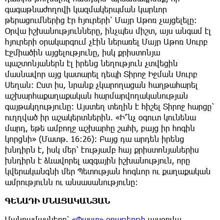
գագաթնաժողովի կազմակերպման կարևոր
թերացումներից էր հյուրերի՝ Մայր Աթոռ չայցելելը։
Օրվա իշխանությունները, ինչպես միշտ, այս անգամ էլ
հյուրերի օրակարգում չէին ներառել Մայր Աթոռ Սուրբ
Էջմիածին այցելությունը, իսկ քրիստոնյա
պաշտոնյաներն էլ իրենց նեղություն չտվեցին
մասնավոր այց կատարել դեպի Տիրոջ Իջման Սուրբ
Սեղան։ Ըստ իս, նրանք չկարողացան հաղթահարել
աշխարհաքաղաքական հարմարվողականության
գայթակղությունը։ Այստեղ տեղին է հիշել Տիրոջ հարցը՝
ուղղված իր աշակերտներին. «Ի՞նչ օգուտ կունենա
մարդ, եթե ամբողջ աշխարհը շահի, բայց իր հոգին
կորցնի» (Մատթ. 16։26)։ Բայց դա արդեն իրենց
խնդիրն է, իսկ մեր՝ էությամբ հայ քրիստոնյաներիս
խնդիրն է ձևավորել ազգային իշխանություն, որը
կվերականգնի մեր Պետության հոգևոր ու քաղաքական
ամրությունն ու անսասանությունը։
ԳԵՆԱԴԻ ՄՆԱՑԱԿԱՆՅԱՆ
Մանրամասները
՝ «Փաստ» օրաթերթի
այսօրվա