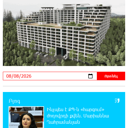
Ավետիք Չալաբյանն օրինակելի հայ է և չի
վախենում իշխանությունների
ապօրինություններից. Լարիսա Ալավերդյան
10:11:47 8-08-2026
Մեր ուժը մեր աշխատակիցներն են. ԶՊՄԿ
10:02:07 8-08-2026
«Պատմական հիշողությունը չի կարելի
քաղաքականություն դարձնել». Կարպիս
Փաշոյան
0:55:39 8-08-2026
Երևանի և մարզերի տասնյակ հասցեներում
օգոստոսի 10-ին, 11-ին, 12-ին և 13-ին գազ
Բլոգ
չի լինելու
Ինչպես է ՔՊ-ն «հարգում»
ժողովրդի քվեն. Մարիաննա
0:35:27 8-08-2026
Ղահրամանյան
Հայ ուշուիստները 37 մեդալ են նվաճել