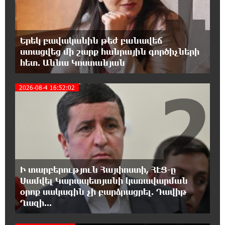
բռնադատավարությունը միահեծան
իշխանության հետևանք է. Հանրային Դաշինք
Երեկ բավականին թեժ բանավեճ
20:59:50 7-08-2026
ստացվեց մի շարք հանրային գործիչների
Մեր երկրում իշխանության և ընդդիմության
հետ. Աննա Կոստանյան
անվերջանալի պայքարում տուժում է միայն
ու միայն ՀՀ քաղաքացին. Աննա Կոստանյան
2
2026-08-4 16:52:02
20:49:35 7-08-2026
Փրկարարները հայտանաբերել են մոլորված
զբոսաշրջիկներին
20:39:24 7-08-2026
ԼՀԿ-ն պահանջում է դադարեցնել Գարեգին
Ի տարբերություն Հայփոստի, ՀԷՑ-ը
Բ-ի և եպիսկոպոսների դեմ քրեական
Սամվել Կարապետյանի կառավարման
հետապնդումը
օրոք սակագին չի բարձրացրել. Դավիթ
Ղազի...
20:30:30 7-08-2026
Սարյան փողոցի բնակարաններից մեկում