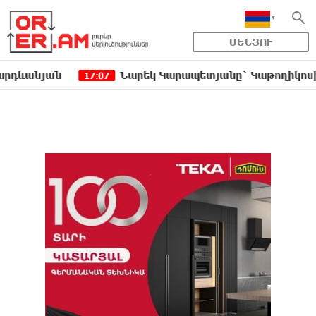
ՄԵՆՅՈՒ
ան
Նարեկ Կարապետյանը` Կաթողիկոսին հեռացն
17:07