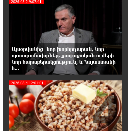
3
2026-08-2 9:07:41
պայթյունի հետևանքով 55-ամյա
տղամարդը այրվածքներով տեղափոխվել է
«Այրվածքաբանության ազգային կենտրոն»
20:11:48 7-08-2026
Սլովակիայի արևելքում արտակարգ
դրություն է հայտարարվել շոգի ալիքների
Այսօրվանից՝ նոր խորհրդարան, նոր
պատճառով
պատգամավորներ, քաղաքական ուժերի
նոր հարաբերակցություն, և Հայաստանի
19:53:41 7-08-2026
հ...
Երթևեկության կազմակերպման
փոփոխություն տեղի կունենա
2026-08-4 12:01:01
4
19:35:21 7-08-2026
Հայաստանի հավաքականի նախկին
մարզիչը կգլխավորի Ղազախստանի
հավաքականը
19:17:59 7-08-2026