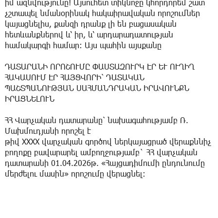
իմ ազնվությունը! Այսուհետ տիկնոջը կհորդորեմ շատ
չշտապել նմանօրինակ հակաիրավական որոշումներ
կայացնելիս, քանզի դրանք լի են բացասական
հետևանքներով և‘ իր, և‘ արդարադատության
համակարգի համար: Այս պահին այսքանը
ԴԱՏԱՐԱՆԻ ՈՐՈՇՈՒՄԸ ՓԱՍՏԱԶՈՒՐԿ ԷՐ ԵՒ ՈՒՂԻՂ
ՀԱԿԱՍՈՒՄ ԷՐ ՀԱՅՑՎՈՐԻ՝ ԴԱՏԱԿԱՆ
ՊԱՇՏՊԱՆՈՒԹՅԱՆ ՍԱՀՄԱՆԴՐԱԿԱՆ ԻՐԱՎՈՒՆՔՆ
ԻՐԱՑՆԵԼՈՒՆ
ՀՀ Վարչական դատարանը՝ նախագահությամբ Ռ.
Մախմուդյանի որոշել է
թիվ XXXX վարչական գործով ներկայացրած վերաքննիչ
բողոքը բավարարել ամբողջությամբ` ՀՀ վարչական
դատարանի 01.04.2026թ. «Հայցադիմումի ընդունումը
մերժելու մասին» որոշումը վերացնել։