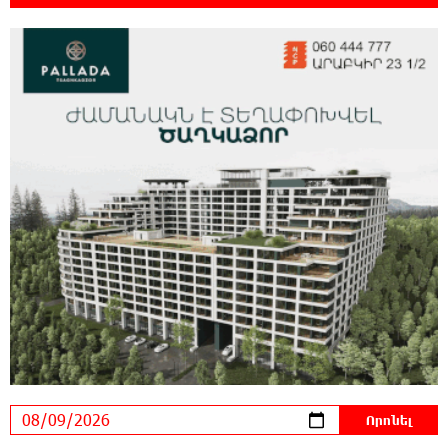
նույնիսկ Google Maps-ը
23:39:22 8-08-2026
Ռուսաստանի տարածքում ոչնչացվել է
ուկրաինական 360 անօդաչու թռչող սարք
23:20:45 8-08-2026
Օգոստոսի 10-ին, 11-ին, 12-ին, 13-ին, 14-ին,
17-ին, 18-ին և 20-ին հարյուրավոր
հասցեներում լույս չի լինելու
23:01:57 8-08-2026
Ողբերգական դեպք՝ Երևանում․ Կիևյան
կամրջի տակ հայտնաբերվել է տղամարդու
մարմին
22:43:21 8-08-2026
Ադրբեջանի Սարով գյուղում տանը 18-ամյա
աղջկա դի է հայտնաբերվել