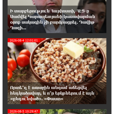
18:02:58 8-08-2026
Դմիտրի Մեդվեդև. Արևմուտքի
Ի տարբերություն Հայփոստի, ՀԷՑ-ը
քաղաքականությունը Հայաստանի
նկատմամբ կրկնում է վրացական սցենարը
Սամվել Կարապետյանի կառավարման
օրոք սակագին չի բարձրացրել. Դավիթ
Ղազի...
17:36:59 8-08-2026
Ադրբեջանցիների բնակեցումը
2026-08-4 12:01:01
Հայաստանում լուրջ վտանգներ է
3
պարունակում. Ավետիք Չալաբյան
17:28:45 8-08-2026
«Հայաքվե»-ի հայտարարությունից հետո
WCC-ն արձագանքել է Հայ Եկեղեցու շուրջ
ստեղծված իրավիճակին
Որտե՞ղ է առաջին անգամ աճեցվել
16:58:38 8-08-2026
հնդկաձավար, և ո՞ր երկրներում է այն
«Շտապ հաստատեք քարտի տվյալները»․
«ընդունված». «Փաստ»
IDBank-ը զգուշացնում է հյուրանոցների
ամրագրման հետ կապված զեղծարարությունների մասին
2026-08-5 10:29:47