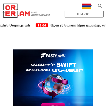
ՄԵՆՅՈՒ
րուքյան
Հեշտ չէ կաթողիկոս դատելը, անգամ դա
12:06