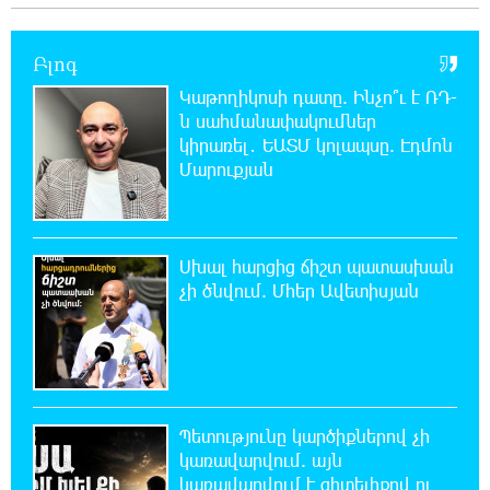
22:25:11 8-08-2026
Բլոգ
Հայհիդրոմետի տնօրենը գրել է
Կաթողիկոսի դատը. Ինչո՞ւ է ՌԴ-
ն սահմանափակումներ
22:07:09 8-08-2026
կիրառել․ ԵԱՏՄ կոլապսը. Էդմոն
Արտակարգ դեպք՝ Երևանում․ կոտրել են
Մարուքյան
«Հույս բոլոր մարդկանց» հիմնադրամի
շենքի պատուհաններն ու դռները
Սխալ հարցից ճիշտ պատասխան
21:48:41 8-08-2026
Ալիևն ու Թրամփը հեռախոսազրույց են
չի ծնվում. Մհեր Ավետիսյան
ունեցել
21:29:45 8-08-2026
«Ինտեր»-ը հաղթեց «Յուվենտուս»-ին
Պետությունը կարծիքներով չի
կառավարվում. այն
21:10:46 8-08-2026
կառավարվում է գիտելիքով ու