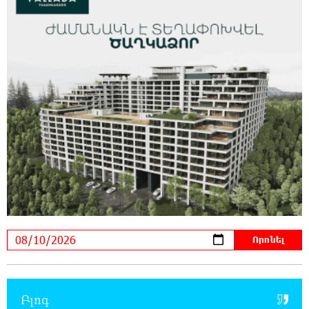
9:46:33 9-08-2026
Պետությունը կարծիքներով չի
կառավարվում. այն կառավարվում է
գիտելիքով ու պատասխանատվությամբ. Մհեր Ավետիսյան
9:28:15 9-08-2026
Ռուսաստանի ամենամեծ արևային
էլեկտրակայանը կկառուցվի Ամուրի
մարզում
1:00:08 9-08-2026
Օգոստոսի 10-ից 13-ը գազանջատումներ են
սպասվում
0:42:48 9-08-2026
Գերմանիայում ցույց է անցկացվել Մերցի
կառավարության դեմ
Բլոգ