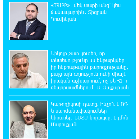
0:25:00 9-08-2026
«TRIPP»․ մեկ տարի անց՝ կես
Մոդին համաշխարհային ռեկորդ է
ճանապարհին․ Տիգրան
սահմանել. 303 միլիոն դիտում՝ 24 ժամում
Դումիկյան
23:58:58 8-08-2026
23-ամյա ուսանողի մշակած հավելվածը
հարավկորեական App Store-ում շրջանցել է
նույնիսկ Google Maps-ը
Նիկոլը շատ կուզեր, որ
տնտեսությունը ևս ենթարկվեր
իր հեքիաթային քարոզչությանը,
23:39:22 8-08-2026
բայց այն գոյություն ունի միայն
Ռուսաստանի տարածքում ոչնչացվել է
իրական աշխարհում, ոչ թե Հ1-ի
ուկրաինական 360 անօդաչու թռչող սարք
ռեպորտաժներում. Ա. Զաքարյան
23:20:45 8-08-2026
Կաթողիկոսի դատը. Ինչո՞ւ է ՌԴ-
Օգոստոսի 10-ին, 11-ին, 12-ին, 13-ին, 14-ին,
ն սահմանափակումներ
17-ին, 18-ին և 20-ին հարյուրավոր
հասցեներում լույս չի լինելու
կիրառել․ ԵԱՏՄ կոլապսը. Էդմոն
Մարուքյան
23:01:57 8-08-2026