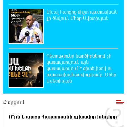
Ողբերգական դեպք՝ Երևանում․ Կիևյան
կամրջի տակ հայտնաբերվել է տղամարդու
Սխալ հարցից ճիշտ պատասխան
մարմին
չի ծնվում. Մհեր Ավետիսյան
22:43:21 8-08-2026
Ադրբեջանի Սարով գյուղում տանը 18-ամյա
աղջկա դի է հայտնաբերվել
Պետությունը կարծիքներով չի
22:25:11 8-08-2026
կառավարվում. այն
Հայհիդրոմետի տնօրենը գրել է
կառավարվում է գիտելիքով ու
պատասխանատվությամբ. Մհեր
Ավետիսյան
22:07:09 8-08-2026
Արտակարգ դեպք՝ Երևանում․ կոտրել են
«Հույս բոլոր մարդկանց» հիմնադրամի
շենքի պատուհաններն ու դռները
Հարցում
21:48:41 8-08-2026
Ո՞րն է այսօր Հայաստանի գլխավոր խնդիրը
Ալիևն ու Թրամփը հեռախոսազրույց են
ունեցել