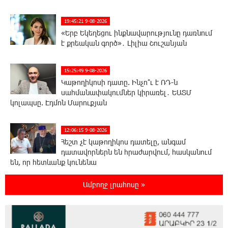
19:45:21 9-08-2026
«Երբ Եկեղեցու ինքնավարությունը դառնում
է քրեական գործ»․ Լիլիա Շուշանյան
15:25:49 9-08-2026
Կաթողիկոսի դատը. Ինչո՞ւ է ՌԴ-ն
սահմանափակումներ կիրառել․ ԵԱՏՄ
կոլապսը. Էդմոն Մարուքյան
12:06:15 9-08-2026
Հեշտ չէ կաթողիկոս դատելը, անգամ
դատավորներն են հրաժարվում, հասկանում
են, որ հետևանք կունենա
Ամբողջ լրահոսը »
9:59:49 9-08-2026
Սխալ հարցից ճիշտ պատասխան չի ծնվում.
Մհեր Ավետիսյան