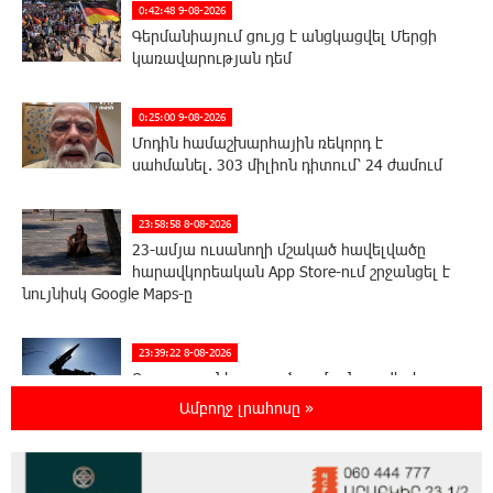
0:42:48 9-08-2026
Գերմանիայում ցույց է անցկացվել Մերցի
կառավարության դեմ
0:25:00 9-08-2026
Մոդին համաշխարհային ռեկորդ է
սահմանել. 303 միլիոն դիտում՝ 24 ժամում
23:58:58 8-08-2026
23-ամյա ուսանողի մշակած հավելվածը
հարավկորեական App Store-ում շրջանցել է
նույնիսկ Google Maps-ը
23:39:22 8-08-2026
Ռուսաստանի տարածքում ոչնչացվել է
ուկրաինական 360 անօդաչու թռչող սարք
Ամբողջ լրահոսը »
23:20:45 8-08-2026
Օգոստոսի 10-ին, 11-ին, 12-ին, 13-ին, 14-ին,