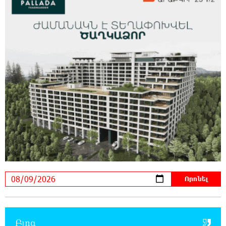
17-ին, 18-ին և 20-ին հարյուրավոր
հասցեներում լույս չի լինելու
23:01:57 8-08-2026
Ողբերգական դեպք՝ Երևանում․ Կիևյան
կամրջի տակ հայտնաբերվել է տղամարդու
մարմին
22:43:21 8-08-2026
Ադրբեջանի Սարով գյուղում տանը 18-ամյա
աղջկա դի է հայտնաբերվել
22:25:11 8-08-2026
Հայհիդրոմետի տնօրենը գրել է
22:07:09 8-08-2026
Արտակարգ դեպք՝ Երևանում․ կոտրել են
«Հույս բոլոր մարդկանց» հիմնադրամի
Բլոգ