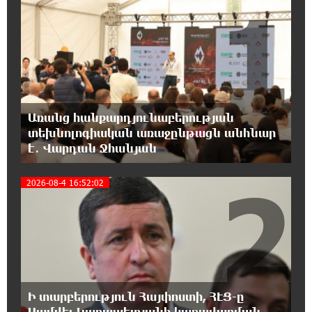
1
18:40:08 8-08-2026
Իրանը պատրաստ է բացել Հորմուզի
նեղուցը, եթե ԱՄՆ-ն ընդունի
հանրապետության պայմանները
18:21:30 8-08-2026
Առանց հանքարդյունաբերության
Երևանում անցկացվել է հաշմանդամություն
տեխնոլոգիական առաջընթացն անհնար
ունեցող անձանց միջազգային մարզական
է․ Վարդան Ջհանյան
փառատոն
2
2026-08-4 16:52:02
18:02:58 8-08-2026
Դմիտրի Մեդվեդև. Արևմուտքի
քաղաքականությունը Հայաստանի
նկատմամբ կրկնում է վրացական սցենարը
17:36:59 8-08-2026
Ադրբեջանցիների բնակեցումը
Ի տարբերություն Հայփոստի, ՀԷՑ-ը
Հայաստանում լուրջ վտանգներ է
պարունակում. Ավետիք Չալաբյան
Սամվել Կարապետյանի կառավարման