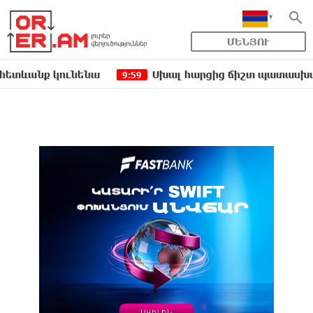
ՄԵՆՅՈՒ
նք կունենա
Սխալ հարցից ճիշտ պատասխան չի ծնվ
9:59