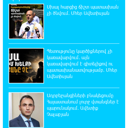
շենքի պատուհաններն ու դռները
Սխալ հարցից ճիշտ պատասխան
չի ծնվում. Մհեր Ավետիսյան
21:48:41 8-08-2026
Ալիևն ու Թրամփը հեռախոսազրույց են
ունեցել
21:29:45 8-08-2026
Պետությունը կարծիքներով չի
«Ինտեր»-ը հաղթեց «Յուվենտուս»-ին
կառավարվում. այն
կառավարվում է գիտելիքով ու
պատասխանատվությամբ. Մհեր
21:10:46 8-08-2026
Ավետիսյան
Քրեական վարույթի շրջանակում անձի
անձնական և ընտանեկան կյանքին առնչվող
տվյալների անհարկի հրապարակումն անթույլատրելի է.
ՄԻՊ
Ադրբեջանցիների բնակեցումը
Հայաստանում լուրջ վտանգներ է
պարունակում. Ավետիք
20:51:38 8-08-2026
Չալաբյան
Զելենսկին ու Վուչիչը քննարկել են
համագործակցությունն ընդլայնելու
հնարավորությունները