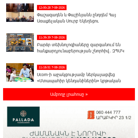
12:00:28 7-08-2026
Փաշազադեն և Փաշինյանն ընդդեմ Հայ
Առաքելական Սուրբ Եկեղեցու
11:39:39 7-08-2026
Բարձր տեխնոլոգիաները զարգանում են
հանքարդյունաբերության շնորհիվ․ ԶՊՄԿ
11:18:51 7-08-2026
Ucom-ի աջակցությամբ ներկայացվեց
«Մտապահիր կենդանիներին» կրթական
խաղը
Ամբողջ լրահոսը »
11:12:58 7-08-2026
Այսօր ժամը 15:00 ից «Ուժեղ Հայաստան»-ի
պատգամավորները կլքեն ԱԺ-ն և կշարժվեն
դեպի Էջմիածին. Նարեկ Կարապետյան