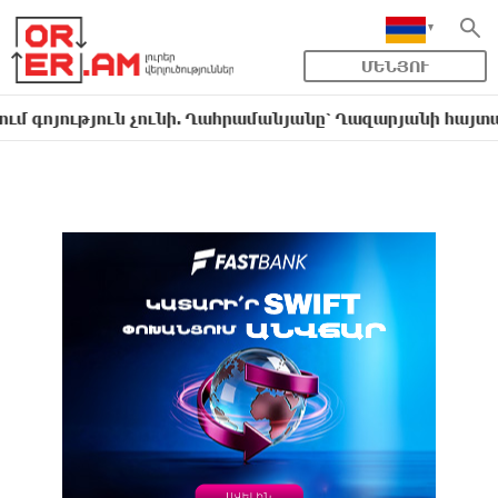
ՄԵՆՅՈՒ
յություն չունի. Ղահրամանյանը՝ Ղազարյանի հայտարարութ