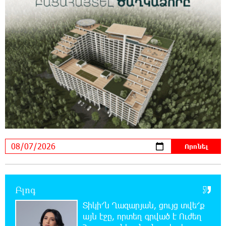
11:06:57 7-08-2026
Այսօր ամոթի օր է, այսօր Էջմիածնում
դատում են Ամենայն Հայոց Կաթողիկոսին․
Մարիաննա Ղահրամանյան
10:44:42 7-08-2026
«ՀայաՔվեն» կանգնած է Հայ առաքելական
եկեղեցու պաշտպանության առաջնագծում
10:40:33 7-08-2026
«ՀայաՔվե»-ն խստորեն դատապարտում է
Գարեգին Բ-ի և եպիսկոպոսների նկատմամբ
քրեական հետապնդումը
9:30:39 7-08-2026
Այսօր «Համահայկական ճակատ»
Բլոգ
կուսակցության ղեկավար, ՀՀ Զինված
ուժերի պահեստազորի փոխգնդապետ, հետախուզական
Տիկի՜ն Ղազարյան, ցույց տվե՜ք
զորքերի սպա Արսեն Վարդանյանի ծննդյան տարեդարձն է
այն էջը, որտեղ գրված է Ուժեղ