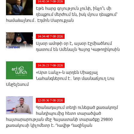
14:40:34 7-08-2026
Եթե հարց գոյություն չունի, ինչո՞ւ մի
դեպքում մերժում են, իսկ մյուս դեպքում՝
համաձայնում․ Էդմոն Մարուքյան
14:34:48 7-08-2026
Այսօր ամոթի օր է, այսօր Էջմիածնում
դատում են Ամենայն Հայոց Կաթողիկոսին
14:26:23 7-08-2026
«Արտ Լանչ»-ն արդեն Միացյալ
Նահանգներում է․ նոր մասնաճյուղ Լոս
Անջելեսում
12:09:36 7-08-2026
Գրանադայում տեղի ունեցած քառակողմ
հանդիպումից հետո տարածված
հայտարարության մեջ Հայաստանի տարածքը 29800
քառակուսի կիլոմետր է. Դավիթ Ղազինյան