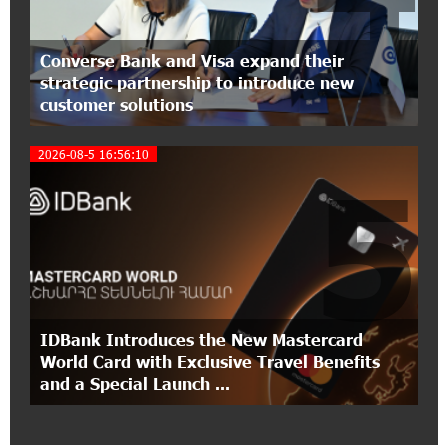
12:40:36 2-07-2026
Ucom Introduces the New uMix 5000 Regional
Converse Bank and Visa expand their
Package: 3 Services for Just AMD 5,000 per
strategic partnership to introduce new
Month
customer solutions
11:55:53 2-07-2026
2026-08-5 16:56:10
"Monaco glamour, Vegas energy, Macau prestige
5
- yet uniquely Armenian." Artak Tovmasyan on
how Seven Visions is redefining world-class hospitality
11:56:27 1-07-2026
Travel Without Borders: Ucom Introduces New
uTravel Packages
IDBank Introduces the New Mastercard
15:08:55 30-06-2026
World Card with Exclusive Travel Benefits
Artur Nakhshikyan has joined the Supervisory
and a Special Launch ...
Board of Unibank
18:19:50 29-06-2026