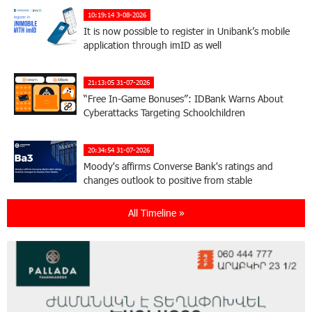
10:19:14 3-08-2026
It is now possible to register in Unibank’s mobile
application through imID as well
21:13:05 31-07-2026
“Free In-Game Bonuses”: IDBank Warns About
Cyberattacks Targeting Schoolchildren
20:34:54 31-07-2026
Moody's affirms Converse Bank's ratings and
changes outlook to positive from stable
All Timeline »
18:11:09 31-07-2026
New Achievements in Europe: "Armenian
Virtuosos" Scholarship Recipients Embark on
Educational Trips to Prestigious Music Academies
16:54:53 30-07-2026