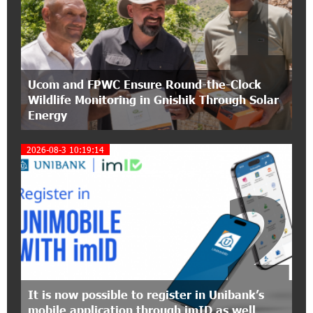
1
15:47:51 9-07-2026
A little corner of France in Hrazdan, with the
partnership of Converse SME
17:31:55 8-07-2026
Ucom and FPWC Ensure Round-the-Clock
Idram is the general partner of the "Towards
Wildlife Monitoring in Gnishik Through Solar
Conscious Parenting 2026" annual conference
Energy
12:40:22 8-07-2026
2026-08-3 10:19:14
Polytechnic University Graduation Ceremony
Held with the Support of Unibank
2
17:10:45 7-07-2026
Converse Bank Completes the Placement of
EBRD Bonds
17:27:45 6-07-2026
From Financial Adventures to Great Victories:
It is now possible to register in Unibank’s
The 4th Junius Financial Online Tournament
mobile application through imID as well