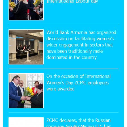
Internatioanal Labour day
Ucom Supports the Installation of a 15 kW Solar
Power Plant at the Vayk Sports School
20:56:14 22-07-2026
New Financial Skills at the Davidbek Games:
World Bank Armenia has organized
Idram&IDBank
discussion on facilitating women’s
wider engagement in sectors that
17:52:52 20-07-2026
have been traditionally male
CashIn Services at AraratBank ATMs: Fast,
dominated in the country
Simple, and Secure
On the occasion of International
16:29:04 20-07-2026
Women's Day ZCMC employees
Ucom Sales and Service Center Reopens at 3/47
were awarded
Yerevanyan Street in Yeghvard
15:47:47 17-07-2026
Up to 25% idcoin when purchasing Flyone flight
tickets: Idram&IDBank
ZCMC declares, that the Russian
company GeoProMining LLC has