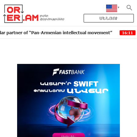
ՄԵՆՅՈՒ
r of “Pan-Armenian intellectual movement”
IDBank is
16:11