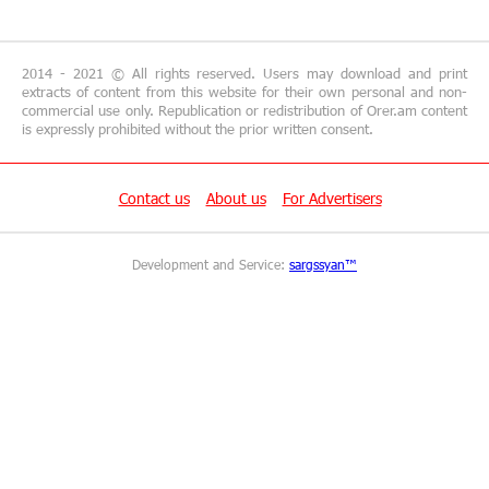
"Your smartphone is locked": IDBank warns of
cyberextortion that turns your smartphone into
a "brick"
2014 - 2021 © All rights reserved. Users may download and print
extracts of content from this website for their own personal and non-
commercial use only. Republication or redistribution of Orer.am content
14:57:04 29-06-2026
is expressly prohibited without the prior written consent.
“From Classroom to Orbit”: With Ucom’s
Support, “Space 1.0” Is Being Introduced in 15
Schools Across Armenia
Contact us
About us
For Advertisers
13:02:19 29-06-2026
Development and Service:
sargssyan™
AraratBank Reports Growth in its SME Loan
Portfolio in 2025
16:54:39 26-06-2026
Converse Bank and ADB expand access to MSME
and sustainable finance in Armenia
15:48:02 26-06-2026