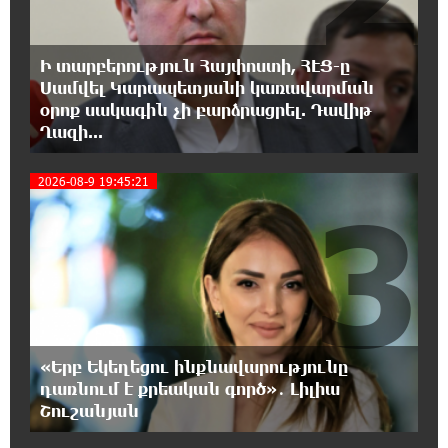
21:48:41 8-08-2026
Ի տարբերություն Հայփոստի, ՀԷՑ-ը
Ալիևն ու Թրամփը հեռախոսազրույց են
ունեցել
Սամվել Կարապետյանի կառավարման
օրոք սակագին չի բարձրացրել. Դավիթ
Ղազի...
21:29:45 8-08-2026
«Ինտեր»-ը հաղթեց «Յուվենտուս»-ին
2026-08-9 19:45:21
3
21:10:46 8-08-2026
Քրեական վարույթի շրջանակում անձի
անձնական և ընտանեկան կյանքին առնչվող
տվյալների անհարկի հրապարակումն անթույլատրելի է.
ՄԻՊ
«Երբ Եկեղեցու ինքնավարությունը
20:51:38 8-08-2026
դառնում է քրեական գործ»․ Լիլիա
Զելենսկին ու Վուչիչը քննարկել են
համագործակցությունն ընդլայնելու
Շուշանյան
հնարավորությունները