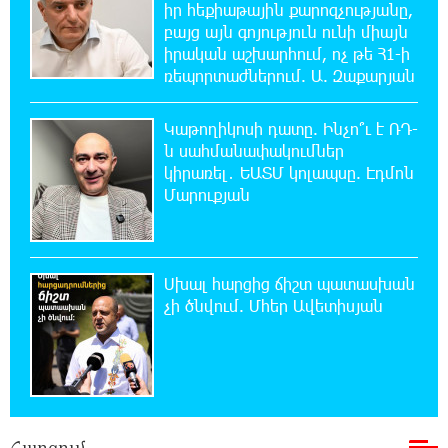
իր հեքիաթային քարոզչությանը,
9:59:49 9-08-2026
բայց այն գոյություն ունի միայն
Սխալ հարցից ճիշտ պատասխան չի ծնվում.
իրական աշխարհում, ոչ թե Հ1-ի
Մհեր Ավետիսյան
ռեպորտաժներում. Ա. Զաքարյան
9:46:33 9-08-2026
Կաթողիկոսի դատը. Ինչո՞ւ է ՌԴ-
Պետությունը կարծիքներով չի
ն սահմանափակումներ
կառավարվում. այն կառավարվում է
կիրառել․ ԵԱՏՄ կոլապսը. Էդմոն
գիտելիքով ու պատասխանատվությամբ. Մհեր Ավետիսյան
Մարուքյան
9:28:15 9-08-2026
Ռուսաստանի ամենամեծ արևային
էլեկտրակայանը կկառուցվի Ամուրի
Սխալ հարցից ճիշտ պատասխան
մարզում
չի ծնվում. Մհեր Ավետիսյան
1:00:08 9-08-2026
Օգոստոսի 10-ից 13-ը գազանջատումներ են
սպասվում
0:42:48 9-08-2026
Հարցում