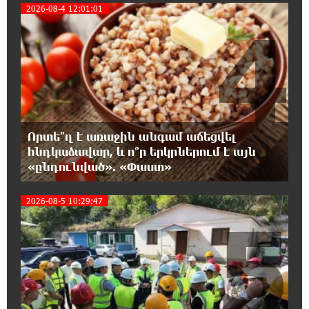
2026-08-4 12:01:01
4
20:33:21 8-08-2026
Հրդեհի ահազանգ Սայաթ-Նովա
պողոտայում. շենքից տարհանվել է 5
բնակիչ
20:14:36 8-08-2026
Ճապոնական Յակիշիմե կերամիկայի
ցուցահանդեսը երկարաձգվել է մինչև
Որտե՞ղ է առաջին անգամ աճեցվել
օգոստոսի 30-ը
հնդկաձավար, և ո՞ր երկրներում է այն
«ընդունված». «Փաստ»
19:55:28 8-08-2026
2026-08-5 10:29:47
Որոնվում է նախաձեռնված քրեական
5
վարույթի շրջանակներում
19:37:10 8-08-2026
Փաշինյանն ու Թրամփը հեռախոսազրույց
են ունեցել