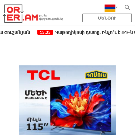
ՄԵՆՅՈՒ
անյան
Կաթողիկոսի դատը. Ինչո՞ւ է ՌԴ-ն սահման
15:25