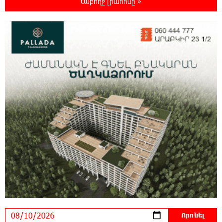
Ամբողջ լրահոսը »
«TRIPP»․ մեկ տարի անց՝ կես
ճանապարհին․ Տիգրան Դումիկյան
10:33:35 10-08-2026
Նիկոլը շատ կուզեր, որ տնտեսությունը ևս
ենթարկվեր իր հեքիաթային
քարոզչությանը, բայց այն գոյություն ունի միայն իրական
աշխարհում, ոչ թե Հ1-ի ռեպորտաժներում. Ա. Զաքարյան
9:33:03 10-08-2026
Ժամանակի ընթացքում Հայաստանի բոլոր
գյուղերը այսպիսի տեսք կստանան. Նարեկ
Կարապետյան
9:27:19 10-08-2026
Պատասխանատվության և առաջնային
նպատակի՝ մեր բոլորի երազած ուժեղ
Հայաստանի մասին. Արամ Վարդևանյան