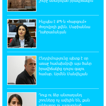
շուրջ ստեղծված իրավիճակին
ստեղծում. Հրայր Կամենդատյան
18:59:05 8-08-2026
Երևանի Կենտրոնում փոշու
Ինչպես է ՔՊ-ն «հարգում»
պարունակությունը գրեթե ամբողջ շաբաթ
ժողովրդի քվեն. Մարիաննա
գերազանցել է թույլատրելի սահմանը
Ղահրամանյան
18:40:08 8-08-2026
Իրանը պատրաստ է բացել Հորմուզի
նեղուցը, եթե ԱՄՆ-ն ընդունի
հանրապետության պայմանները
Ընդդիմությունը պետք է օր
առաջ համախմբվի այս ծանր
իրավիճակից դուրս գալու
18:21:30 8-08-2026
համար. Արմեն Մանվելյան
Երևանում անցկացվել է հաշմանդամություն
ունեցող անձանց միջազգային մարզական
փառատոն
Դուք ու ձեր անտաղանդ
18:02:58 8-08-2026
շոուները ոչ ավելին են, քան
Դմիտրի Մեդվեդև. Արևմուտքի
անհաջող ու չստացված