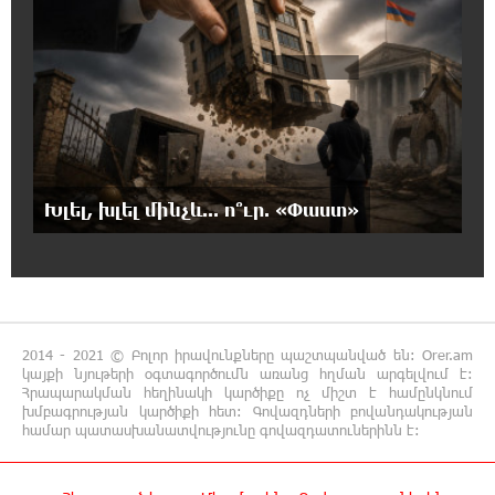
10:11:47 8-08-2026
5
Մեր ուժը մեր աշխատակիցներն են. ԶՊՄԿ
10:02:07 8-08-2026
«Պատմական հիշողությունը չի կարելի
քաղաքականություն դարձնել». Կարպիս
Փաշոյան
Խլել, խլել մինչև... ո՞ւր. «Փաստ»
0:55:39 8-08-2026
Երևանի և մարզերի տասնյակ հասցեներում
օգոստոսի 10-ին, 11-ին, 12-ին և 13-ին գազ
չի լինելու
2014 - 2021 © Բոլոր իրավունքները պաշտպանված են: Orer.am
0:35:27 8-08-2026
կայքի նյութերի օգտագործումն առանց հղման արգելվում է:
Հայ ուշուիստները 37 մեդալ են նվաճել
Հրապարակման հեղինակի կարծիքը ոչ միշտ է համընկնում
խմբագրության կարծիքի հետ: Գովազդների բովանդակության
միջազգային մրցաշարում
համար պատասխանատվությունը գովազդատուներինն է:
0:17:18 8-08-2026