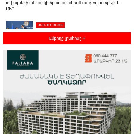
տվյալների անհարկի հրապարակումն անթույլատրելի է.
ՄԻՊ
20:51:38 8-08-2026
Զելենսկին ու Վուչիչը քննարկել են
համագործակցությունն ընդլայնելու
Ամբողջ լրահոսը »
հնարավորությունները
20:33:21 8-08-2026
Հրդեհի ահազանգ Սայաթ-Նովա
պողոտայում. շենքից տարհանվել է 5
բնակիչ
20:14:36 8-08-2026
Ճապոնական Յակիշիմե կերամիկայի
ցուցահանդեսը երկարաձգվել է մինչև
օգոստոսի 30-ը
19:55:28 8-08-2026