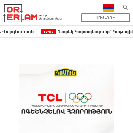
ՄԵՆՅՈՒ
ևանյան
Նարեկ Կարապետյանը` Կաթողիկոսին հեռ
17:07