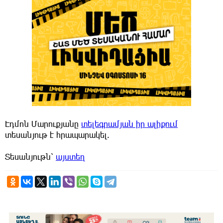
Էդմոն Մարուքյանը
տելեգրամյան իր ալիքում
տեսանյութ է հրապարակել.
Տեսանյութն՝
այստեղ