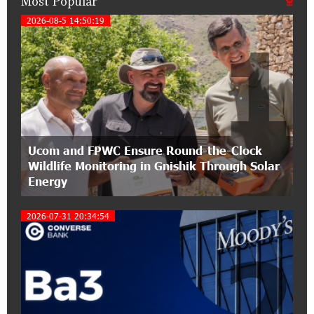
Most Popular
A little corner of France in Hrazdan, with the
2026-08-5 14:50:19
1
partnership of Converse SME
17:31:55 8-07-2026
Idram is the general partner of the "Towards
Conscious Parenting 2026" annual conference
12:40:22 8-07-2026
Ucom and FPWC Ensure Round-the-Clock
Polytechnic University Graduation Ceremony
Wildlife Monitoring in Gnishik Through Solar
Held with the Support of Unibank
Energy
17:10:45 7-07-2026
2026-07-31 20:34:54
Converse Bank Completes the Placement of
EBRD Bonds
2
17:27:45 6-07-2026
From Financial Adventures to Great Victories:
The 4th Junius Financial Online Tournament