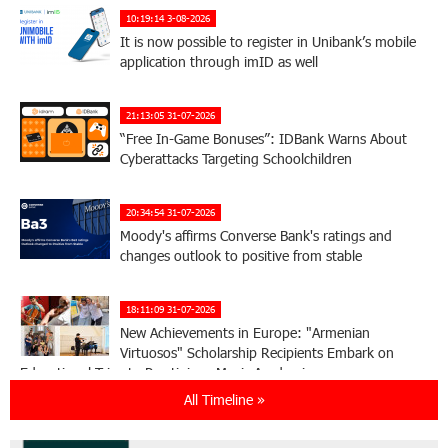
10:19:14 3-08-2026
It is now possible to register in Unibank’s mobile
application through imID as well
21:13:05 31-07-2026
“Free In-Game Bonuses”: IDBank Warns About
Cyberattacks Targeting Schoolchildren
20:34:54 31-07-2026
Moody's affirms Converse Bank's ratings and
changes outlook to positive from stable
18:11:09 31-07-2026
New Achievements in Europe: "Armenian
Virtuosos" Scholarship Recipients Embark on
Educational Trips to Prestigious Music Academies
All Timeline »
16:54:53 30-07-2026