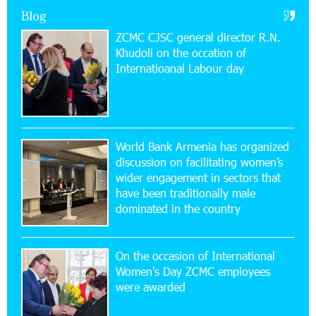
Ucom Supports the Installation of a 15 kW Solar
Blog
Power Plant at the Vayk Sports School
ZCMC CJSC general director R.N.
Khudoli on the օccation of
20:56:14 22-07-2026
Internatioanal Labour day
New Financial Skills at the Davidbek Games:
Idram&IDBank
17:52:52 20-07-2026
CashIn Services at AraratBank ATMs: Fast,
World Bank Armenia has organized
Simple, and Secure
discussion on facilitating women’s
wider engagement in sectors that
16:29:04 20-07-2026
have been traditionally male
Ucom Sales and Service Center Reopens at 3/47
dominated in the country
Yerevanyan Street in Yeghvard
On the occasion of International
15:47:47 17-07-2026
Women's Day ZCMC employees
Up to 25% idcoin when purchasing Flyone flight
were awarded
tickets: Idram&IDBank