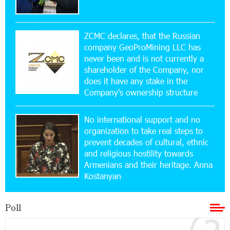
15:10:21 17-07-2026
Converse Bank Named Armenia’s Best Digital
Bank for Consumers by Euromoney
ZCMC declares, that the Russian
company GeoProMining LLC has
never been and is not currently a
11:36:50 17-07-2026
shareholder of the Company, nor
Ucom and Microsoft Innovation Center Help
School Students Build Cybersecurity Skills
does it have any stake in the
Company's ownership structure
12:45:18 16-07-2026
No international support and no
Ucom Supports Installation of 10 kW Solar Plant
in Shenavan, Lori
organization to take real steps to
prevent decades of cultural, ethnic
and religious hostility towards
20:34:31 14-07-2026
Armenians and their heritage. Anna
Unibank to Raffle a Trip to Italy
Kostanyan
18:00:34 13-07-2026
Poll
Customer Appreciation Day in Vanadzor: IDBank