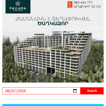
Rate.Trading Platform at Seaside Startup
Summit: IDBank Introduces an Innovative
Solution
14:34:49 29-07-2026
Khachaturian Rooftop Grand Opening
Supported by IDBank
11:59:57 28-07-2026
Ucom’s Sales and Service Center Reopens at
24/2 Shahumyan Street in Ararat
19:04:38 23-07-2026
Scholarship recipients of the “Armenian
Virtuosos” Program participated in the Järvi
Academy and Pärnu Music Festival in Estonia, representing
Armenia on the international stage
11:53:39 23-07-2026