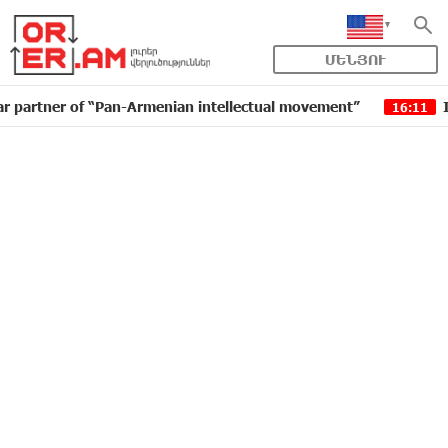
ՄԵՆՅՈՒ
r of “Pan-Armenian intellectual movement”
IDBank is
16:11