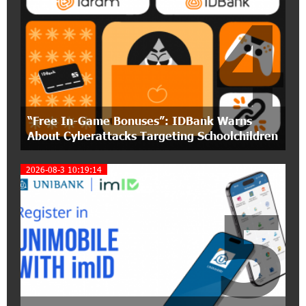
4
12:40:36 2-07-2026
Ucom Introduces the New uMix 5000 Regional
Package: 3 Services for Just AMD 5,000 per
Month
11:55:53 2-07-2026
"Monaco glamour, Vegas energy, Macau prestige
“Free In-Game Bonuses”: IDBank Warns
- yet uniquely Armenian." Artak Tovmasyan on
how Seven Visions is redefining world-class hospitality
About Cyberattacks Targeting Schoolchildren
2026-08-3 10:19:14
11:56:27 1-07-2026
Travel Without Borders: Ucom Introduces New
5
uTravel Packages
15:08:55 30-06-2026
Artur Nakhshikyan has joined the Supervisory
Board of Unibank
18:19:50 29-06-2026