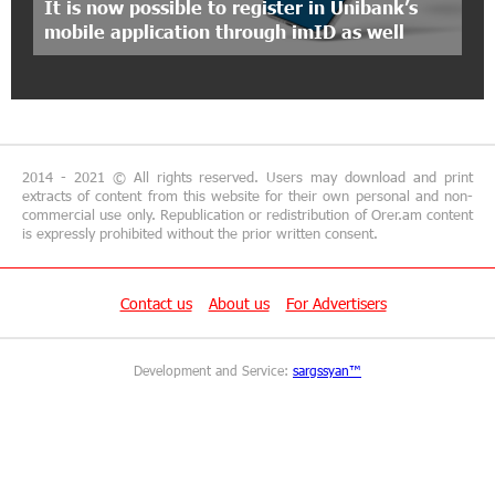
It is now possible to register in Unibank’s
"Your smartphone is locked": IDBank warns of
mobile application through imID as well
cyberextortion that turns your smartphone into
a "brick"
14:57:04 29-06-2026
“From Classroom to Orbit”: With Ucom’s
Support, “Space 1.0” Is Being Introduced in 15
2014 - 2021 © All rights reserved. Users may download and print
Schools Across Armenia
extracts of content from this website for their own personal and non-
commercial use only. Republication or redistribution of Orer.am content
is expressly prohibited without the prior written consent.
13:02:19 29-06-2026
AraratBank Reports Growth in its SME Loan
Portfolio in 2025
Contact us
About us
For Advertisers
16:54:39 26-06-2026
Development and Service:
sargssyan™
Converse Bank and ADB expand access to MSME
and sustainable finance in Armenia
15:48:02 26-06-2026
Unibank and "Vanq" Charity Fund Support