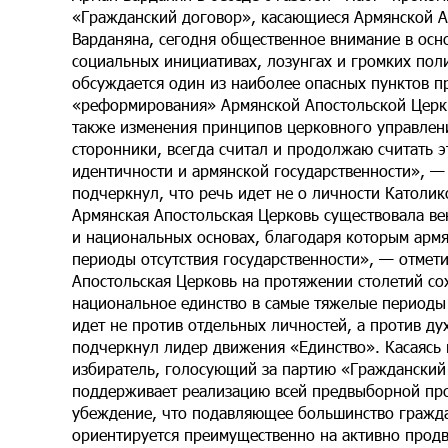
«Гражданский договор», касающиеся Армянской А
Варданяна, сегодня общественное внимание в ос
социальных инициативах, лозунгах и громких пол
обсуждается один из наиболее опасных пунктов 
«реформирования» Армянской Апостольской Церкв
также изменения принципов церковного управлени
сторонники, всегда считал и продолжаю считать 
идентичности и армянской государственности», — 
подчеркнул, что речь идет не о личности Католико
Армянская Апостольская Церковь существовала ве
и национальных основах, благодаря которым армя
периоды отсутствия государственности», — отмет
Апостольская Церковь на протяжении столетий сох
национальное единство в самые тяжелые периоды 
идет не против отдельных личностей, а против д
подчеркнул лидер движения «Единство». Касаясь 
избиратель, голосующий за партию «Гражданский
поддерживает реализацию всей предвыборной про
убеждение, что подавляющее большинство гражда
ориентируется преимущественно на активно прод