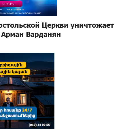
остольской Церкви уничтожает
 Арман Варданян