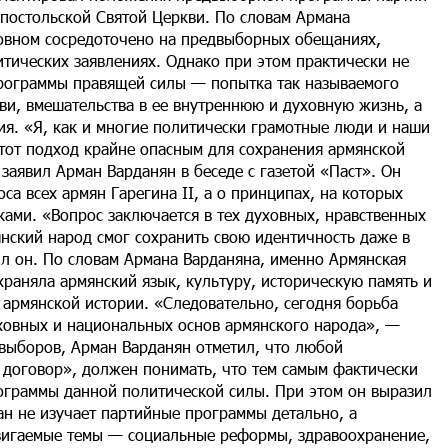
постольской Святой Церкви. По словам Армана
новном сосредоточено на предвыборных обещаниях,
итических заявлениях. Однако при этом практически не
программы правящей силы — попытка так называемого
и, вмешательства в ее внутреннюю и духовную жизнь, а
я. «Я, как и многие политически грамотные люди и наши
этот подход крайне опасным для сохранения армянской
заявил Арман Варданян в беседе с газетой «Паст». Он
са всех армян Гарегина II, а о принципах, на которых
ками. «Вопрос заключается в тех духовных, нравственных
нский народ смог сохранить свою идентичность даже в
ил он. По словам Армана Варданяна, именно Армянская
раняла армянский язык, культуру, историческую память и
армянской истории. «Следовательно, сегодня борьба
уховных и национальных основ армянского народа», —
выборов, Арман Варданян отметил, что любой
 договор», должен понимать, что тем самым фактически
граммы данной политической силы. При этом он выразил
н не изучает партийные программы детально, а
вигаемые темы — социальные реформы, здравоохранение,