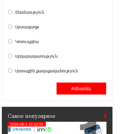
Аршак Карапетян
Տնտեսություն
17:52:29 25-07-2026
Бывший премьер-министр Словакии
Արտագաղթ
обратился к президенту страны с
просьбой содействовать освобождению армянских
Կոռուպցիա
заключенных, осужденных в Азербайджане
Արդարադատություն
12:17:04 23-07-2026
Против кого вооружается
Արտաքին քաղաքականություն
Азербайджан? Аршак Карапетян
12:04:45 23-07-2026
При поддержке Ucom в спортивной
школе Вайка установлена солнечная
электростанция мощностью 15 кВт
Самое популярное
2026-08-3 10:12:55
20:50:22 22-07-2026
Новые финансовые навыки на