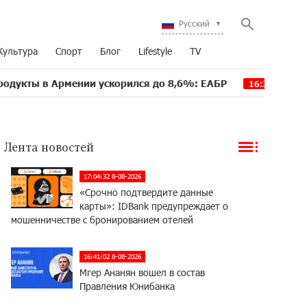
Русский
Культура
Спорт
Блог
Lifestyle
TV
рмении ускорился до 8,6%: ЕАБР
Трамп: США больш
16:39
Лента новостей
17:04:32 8-08-2026
«Срочно подтвердите данные
карты»: IDBank предупреждает о
мошенничестве с бронированием отелей
16:41:02 8-08-2026
Мгер Ананян вошел в состав
Правления Юнибанка