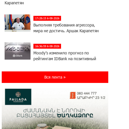
Карапетян
17:28:15 6-08-2026
Выполняя требования агрессора,
мира не достичь. Аршак Карапетян
16:36:59 6-08-2026
Moody’s изменило прогноз по
рейтингам IDBank на позитивный
17:22:07 5-08-2026
Вся лента »
IDBank представляет новую карту
Mastercard World с преимуществами
для путешествий и специальной акцией
14:56:06 5-08-2026
Ucom и FPWC обеспечат
круглосуточный мониторинг дикой
природы в Гнишике с помощью солнечной энергии