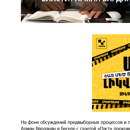
На фоне обсуждений предвыборных процессов и п
Арман Варданян в беседе с газетой «Паст» прок