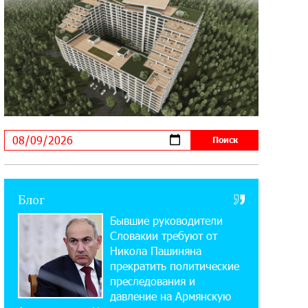
14:56:01 5-08-2026
Ucom и FPWC обеспечат
круглосуточный мониторинг дикой
природы в Гнишике с помощью солнечной энергии
22:41:05 3-08-2026
Idram и IDBank - рядом со
стартапами на Seaside Startup
Summit
10:12:55 3-08-2026
Блог
В мобильном приложении Юнибанка
Бывшие руководители
теперь можно зарегистрироваться
также с помощью imID
Словакии требуют от
Никола Пашиняна
прекратить политические
21:09:13 31-07-2026
преследования и
«Бесплатные бонусы в играх»:
давление на Армянскую
IDBank предупреждает о