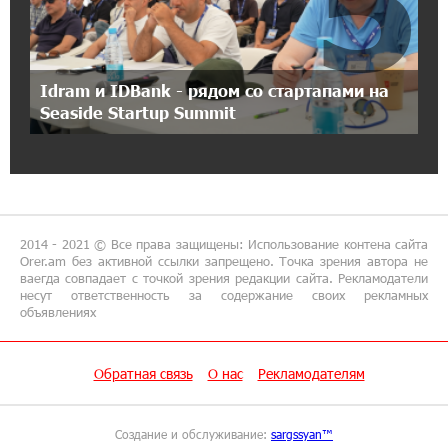
5
IDBank предупреждает о мошеннических
звонках от имени пенсионных фондов
Idram и IDBank - рядом со стартапами на
15:50:50 9-07-2026
Seaside Startup Summit
Небольшой французский уголок в Раздане
при сотрудничестве с Конверс МСБ
15:18:39 9-07-2026
Предателя Пашиняна нужно скинуть с трона.
Аршак Карапетян
2014 - 2021 © Все права защищены: Использование контена сайта
Orer.am без активной ссылки запрещено. Точка зрения автора не
ваегда совпадает с точкой зрения редакции сайта. Рекламодатели
18:38:14 8-07-2026
несут ответственность за содержание своих рекламных
объявлениях
Зачем Пашинян полетел в Россию?․ Аршак
Карапетян
Обратная связь
О нас
Рекламодателям
17:46:18 8-07-2026
Глава МИД Иордании: Подписание мирного
соглашения между Арменией и
Создание и обслуживание:
sargssyan™