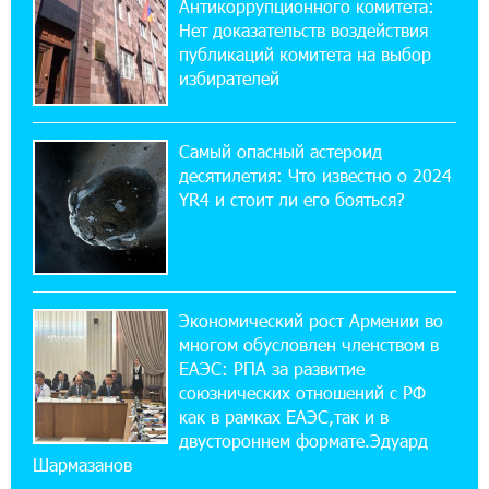
Антикоррупционного комитета:
10% годовых и оформление в мобильном
приложении
Нет доказательств воздействия
публикаций комитета на выбор
избирателей
17:03:49 30-07-2026
Платформа Rate.Trading на Seaside Startup
Summit: IDBank представил инновационное
Самый опасный астероид
решение
десятилетия: Что известно о 2024
YR4 и стоит ли его бояться?
14:44:13 29-07-2026
Состоялось открытие Khachaturian Rooftop
при поддержке IDBank
Экономический рост Армении во
18:38:18 28-07-2026
многом обусловлен членством в
Пашинян ты упустил свой шанс уйти
спокойно. Аршак Карапетян
ЕАЭС: РПА за развитие
союзнических отношений с РФ
как в рамках ЕАЭС,так и в
12:04:53 28-07-2026
двустороннем формате.Эдуард
Обновленный Центр продаж и обслуживания
Шармазанов
Ucom открылся по адресу ул. Шаумяна, 24/2