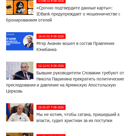
17:04:32 8-08-2026
«Срочно подтвердите данные карты»:
IDBank предупреждает о мошенничестве с
бронированием отелей
16:41:02 8-08-2026
Мгер Ананян вошел в состав Правления
Юнибанка
12:12:41 8-08-2026
Бывшие руководители Словакии требуют от
Никола Пашиняна прекратить политические
преследования и давление на Армянскую Апостольскую
Церковь
15:41:07 7-08-2026
Мы не хотим, чтобы сатана, пришедший к
власти, судил христиан за их поступки