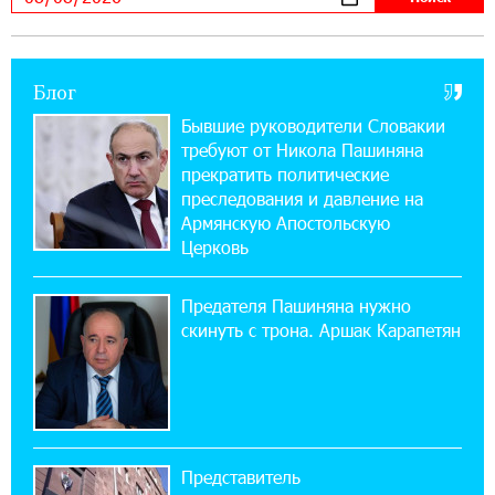
можно зарегистрироваться также с помощью
imID
Блог
21:09:13 31-07-2026
«Бесплатные бонусы в играх»: IDBank
Бывшие руководители Словакии
предупреждает о кибератаках на школьников
требуют от Никола Пашиняна
прекратить политические
11:21:15 31-07-2026
преследования и давление на
ЕАЭС со временем будет расширяться. Когда-
Армянскую Апостольскую
нибудь это поймёт и рядовой армянин, но
Церковь
будет уже поздно
Предателя Пашиняна нужно
11:03:52 31-07-2026
скинуть с трона. Аршак Карапетян
Если Израиль использует тему Геноцида
армян против Эрдогана, то что для него
значит сам Геноцид?
17:16:14 30-07-2026
Представитель
ВТБ (Армения): вклад «Стабильный» — до