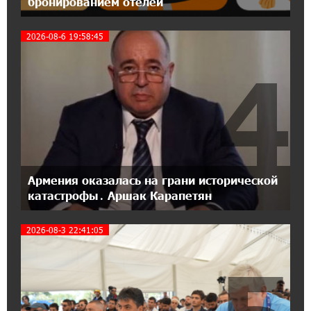
бронированием отелей
18:04:39 13-07-2026
2026-08-6 19:58:45
День благодарности клиентам в Ванадзоре:
IDBank
4
17:07:36 11-07-2026
Пашинян замотивирован уничтожить
Армению․ Аршак Карапетян
14:27:40 11-07-2026
«Мой лес Армения» — бенефициар
Армения оказалась на грани исторической
инициативы «Сила одного драма» в июле
катастрофы․ Аршак Карапетян
2026-08-3 22:41:05
12:56:04 11-07-2026
Станьте акционером Юнибанка и
воспользуйтесь выгодным инвестиционным
предложением
21:45:09 9-07-2026