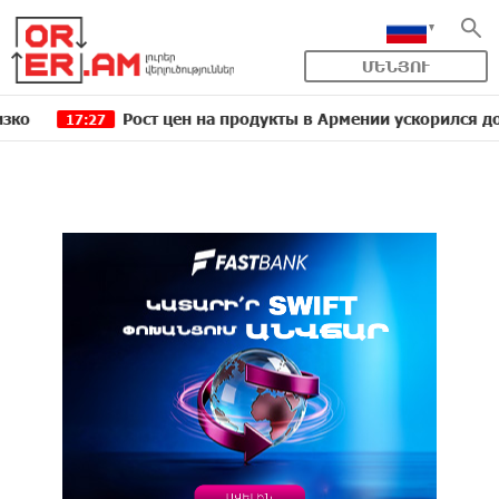
ՄԵՆՅՈՒ
Рост цен на продукты в Армении ускорился до 8,6%: 
7:27