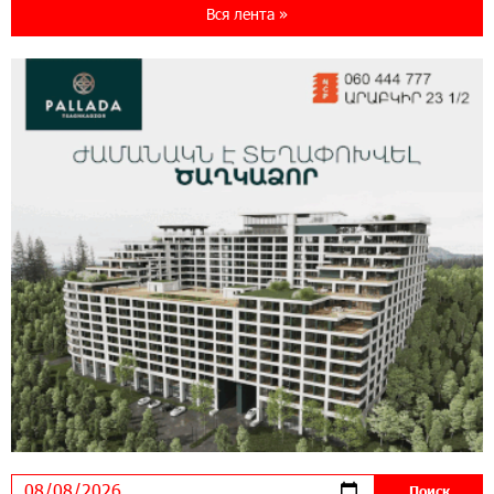
World с преимуществами для путешествий и
Вся лента »
специальной акцией
14:56:06 5-08-2026
Ucom и FPWC обеспечат круглосуточный
мониторинг дикой природы в Гнишике с
помощью солнечной энергии
14:56:01 5-08-2026
Ucom и FPWC обеспечат круглосуточный
мониторинг дикой природы в Гнишике с
помощью солнечной энергии
22:41:05 3-08-2026
Idram и IDBank - рядом со стартапами на
Seaside Startup Summit
10:12:55 3-08-2026
В мобильном приложении Юнибанка теперь