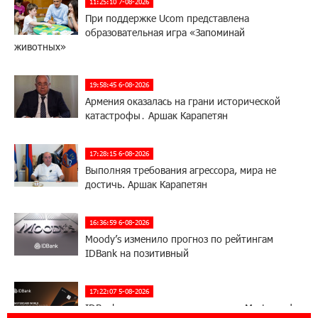
11:25:10 7-08-2026
При поддержке Ucom представлена
образовательная игра «Запоминай
животных»
19:58:45 6-08-2026
Армения оказалась на грани исторической
катастрофы․ Аршак Карапетян
17:28:15 6-08-2026
Выполняя требования агрессора, мира не
достичь. Аршак Карапетян
16:36:59 6-08-2026
Moody’s изменило прогноз по рейтингам
IDBank на позитивный
17:22:07 5-08-2026
IDBank представляет новую карту Mastercard