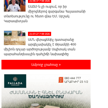
21:08:37 7-08-2026
ԵԱՏՄ֊ն չի ուզում, որ իր
միջոցներով զարգանա Հայաստանի
տնտեսությունը ու հետո գնա ԵՄ. Արշակ
Կարապետյան
21:07:27 7-08-2026
ԱՄՆ վերաքննիչ դատարանը
արգելափակել է Թրամփի 400
միլիոն դոլար արժողությամբ Սպիտակ տան
պարահանդեսային դահլիճի նախագիծը
Ամբողջ լրահոսը »
21:03:44 7-08-2026
Կաթողիկոսի նկատմամբ
իրականացվող
բռնադատավարությունը միահեծան
իշխանության հետևանք է. Հանրային Դաշինք
20:59:50 7-08-2026
Մեր երկրում իշխանության և