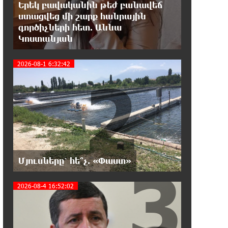
Թուրքական ապրանքանիշը
Երեկ բավականին թեժ բանավեճ
դադարեցնում է գործունեությունը
ստացվեց մի շարք հանրային
Ռուսաստանում
գործիչների հետ. Աննա
Կոստանյան
18:08:44 7-08-2026
Դանակահարություն՝ Մասիսի
2026-08-1 6:32:42
2
գազալցակայաններից մեկի մոտ.
կասկածյալը ձերբակալվել է
17:58:24 7-08-2026
Դատական նիստից հետո Մայր
Տաճարում Վեհափառ Հայրապետը
աղոթք է հնչեցնում ժողովրդի հետ
3
Մյուսները՝ հե՞չ. «Փաստ»
17:31:07 7-08-2026
Վեհափառի հանդեպ տիտանական
2026-08-4 16:52:02
ապօրինություն կա, անասելի ցավ
եմ զգում. Վարդևանյան