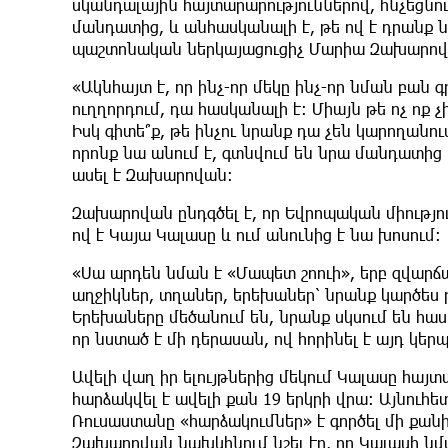
սկանդալային հայտարարություններով, հնչեցնո
մանդատից, և անհասկանալի է, թե ով է դրանք 
պաշտոնական ներկայացուցիչ Մարիա Զախարով
«Ակնհայտ է, որ ինչ-որ մեկը ինչ-որ նման բան գ
ուղղորդում, դա հասկանալի է։ Միայն թե ոչ ոք 
Իսկ գիտե՞ք, թե ինչու նրանք դա չեն կարողանո
որոնք նա անում է, գտնվում են նրա մանդատից 
ասել է Զախարովան։
Զախարովան ընդգծել է, որ Եվրոպական միությու
ով է Կայա Կալասը և ում անունից է նա խոսում։
«Սա արդեն նման է «Մապետ շոուի», երբ զվարճալ
աղջիկներ, տղաներ, երեխաներ՝ նրանք կարծես թ
Երեխաները մեծանում են, նրանք սկսում են հասկ
որ նստած է մի դերասան, ով հորինել է այդ կե
Ավելի վաղ իր ելույթներից մեկում Կալասը հայտ
հարձակվել է ավելի քան 19 երկրի վրա։ Այնուհետ
Ռուսաստանը «հարձակումներ» է գործել մի քանի
Զախարովան նախկինում նշել էր, որ Կալասի ն