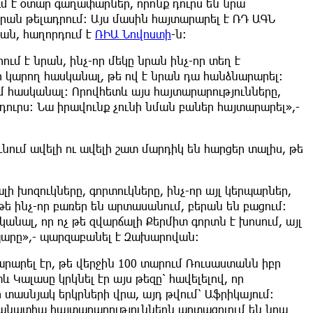
ւմ է օտար գաղափարներ, որոնք դուրս են նրա
նրան թելադրում: Այս մասին հայտարարել է ՌԴ ԱԳՆ
ան, հաղորդում է
ՌԻԱ Նովոստի
-ն:
րում է նրան, ինչ-որ մեկը նրան ինչ-որ տեղ է
չի կարող հասկանալ, թե ով է նրան դա հանձնարարել։
ւմ հասկանալ։ Որովհետև այս հայտարարությունները,
դուրս։ Նա իրավունք չունի նման բաներ հայտարարել»,-
նում ավելի ու ավելի շատ մարդիկ են հարցեր տալիս, թե
ի խոզուկները, գորտուկները, ինչ-որ այլ կերպարներ,
ե ինչ-որ բառեր են արտասանում, բերան են բացում:
անալ, որ ոչ թե զվարճալի Քերմիտ գորտն է խոսում, այլ
րպարը»,- պարզաբանել է Զախարովան։
արարել էր, թե վերջին 100 տարում Ռուսաստանն իբր
և Կալասը կրկնել էր այս թեզը՝ հավելելով, որ
 տասնյակ երկրների վրա, այդ թվում՝ Աֆրիկայում։
մանատիպ հայտարարություններն արտացոլում են նրա