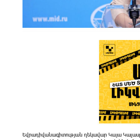
Եվրադիվանագիտության ղեկավար Կայա Կալասը, 