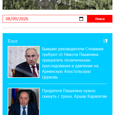
10:12:55 3-08-2026
В мобильном приложении Юнибанка теперь
можно зарегистрироваться также с помощью
imID
Блог
21:09:13 31-07-2026
«Бесплатные бонусы в играх»: IDBank
Бывшие руководители Словакии
предупреждает о кибератаках на школьников
требуют от Никола Пашиняна
прекратить политические
11:21:15 31-07-2026
преследования и давление на
ЕАЭС со временем будет расширяться. Когда-
Армянскую Апостольскую
нибудь это поймёт и рядовой армянин, но
Церковь
будет уже поздно
Предателя Пашиняна нужно
11:03:52 31-07-2026
скинуть с трона. Аршак Карапетян
Если Израиль использует тему Геноцида
армян против Эрдогана, то что для него
значит сам Геноцид?