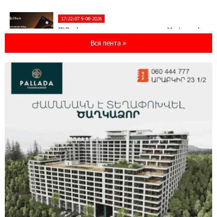
17:22:07 5-08-2026
IDBank представляет новую карту Mastercard
World с преимуществами для путешествий и
Вся лента »
специальной акцией
14:56:06 5-08-2026
Ucom и FPWC обеспечат круглосуточный
мониторинг дикой природы в Гнишике с
помощью солнечной энергии
14:56:01 5-08-2026
Ucom и FPWC обеспечат круглосуточный
мониторинг дикой природы в Гнишике с
помощью солнечной энергии
22:41:05 3-08-2026
Idram и IDBank - рядом со стартапами на
Seaside Startup Summit