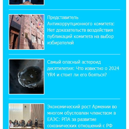
17:16:14 30-07-2026
Представитель
ВТБ (Армения): вклад «Стабильный» — до
Антикоррупционного комитета:
10% годовых и оформление в мобильном
приложении
Нет доказательств воздействия
публикаций комитета на выбор
избирателей
17:03:49 30-07-2026
Платформа Rate.Trading на Seaside Startup
Summit: IDBank представил инновационное
Самый опасный астероид
решение
десятилетия: Что известно о 2024
YR4 и стоит ли его бояться?
14:44:13 29-07-2026
Состоялось открытие Khachaturian Rooftop
при поддержке IDBank
Экономический рост Армении во
18:38:18 28-07-2026
многом обусловлен членством в
Пашинян ты упустил свой шанс уйти
спокойно. Аршак Карапетян
ЕАЭС: РПА за развитие
союзнических отношений с РФ