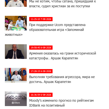
Мы не хотим, чтобы сатана, пришедший к
власти, судил христиан за их поступки
11:25:10 7-08-2026
При поддержке Ucom представлена
образовательная игра «Запоминай
животных»
19:58:45 6-08-2026
Армения оказалась на грани исторической
катастрофы․ Аршак Карапетян
17:28:15 6-08-2026
Выполняя требования агрессора, мира не
достичь. Аршак Карапетян
16:36:59 6-08-2026
Moody’s изменило прогноз по рейтингам
IDBank на позитивный