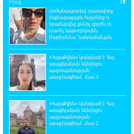
Բլոգ
Արժանապատիվ դատավորը
21:03:44 7-08-2026
ինքնաբացարկ հայտնեց և
Կաթողիկոսի նկատմամբ իրականացվող
հրաժարվեց քննել գործն ու
բռնադատավարությունը միահեծան
դատել կաթողիկոսին.
իշխանության հետևանք է. Հանրային Դաշինք
Մարիաննա Ղահրամանյան
20:59:50 7-08-2026
Մեր երկրում իշխանության և ընդդիմության
«ՀայաՔվեն» կանգնած է Հայ
անվերջանալի պայքարում տուժում է միայն
առաքելական եկեղեցու
ու միայն ՀՀ քաղաքացին. Աննա Կոստանյան
պաշտպանության
առաջնագծում. մաս 3
20:49:35 7-08-2026
Փրկարարները հայտանաբերել են մոլորված
զբոսաշրջիկներին
«ՀայաՔվեն» կանգնած է Հայ
առաքելական եկեղեցու
20:39:24 7-08-2026
պաշտպանության
ԼՀԿ-ն պահանջում է դադարեցնել Գարեգին
առաջնագծում. մաս 2
Բ-ի և եպիսկոպոսների դեմ քրեական
հետապնդումը