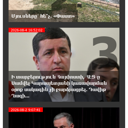
զարգացումների, Գյուղացիներին
վերաբերող առաջնային հարցերի մասին՝
Մյուսները՝ հե՞չ. «Փաստ»
գյուղտեխնիկայից մինչև անվճար երթուղի. Անդրանիկ
Գևորգյան
3
2026-08-4 16:52:02
18:25:05 7-08-2026
Թուրքական ապրանքանիշը դադարեցնում է
գործունեությունը Ռուսաստանում
18:08:44 7-08-2026
Դանակահարություն՝ Մասիսի
Ի տարբերություն Հայփոստի, ՀԷՑ-ը
գազալցակայաններից մեկի մոտ.
Սամվել Կարապետյանի կառավարման
կասկածյալը ձերբակալվել է
օրոք սակագին չի բարձրացրել. Դավիթ
Ղազի...
17:58:24 7-08-2026
Դատական նիստից հետո Մայր Տաճարում
2026-08-2 9:07:41
Վեհափառ Հայրապետը աղոթք է հնչեցնում
ժողովրդի հետ