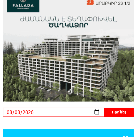
հարվшծները կառավարելու համար
21:45:44 7-08-2026
Երևանում և մարզերում էլեկտրաէներգիայի
ընդհատումներ կլինեն
21:26:16 7-08-2026
Ստեփանավանում ռուս կին է փորձել
ինքնասպան լինել
21:08:37 7-08-2026
ԵԱՏՄ֊ն չի ուզում, որ իր միջոցներով
զարգանա Հայաստանի տնտեսությունը ու
հետո գնա ԵՄ. Արշակ Կարապետյան
21:07:27 7-08-2026
ԱՄՆ վերաքննիչ դատարանը արգելափակել
է Թրամփի 400 միլիոն դոլար արժողությամբ
Սպիտակ տան պարահանդեսային դահլիճի նախագիծը