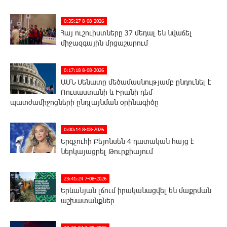
0:35:27 8-08-2026
Հայ ուշուիստները 37 մեդալ են նվաճել
միջազգային մրցաշարում
0:17:18 8-08-2026
ԱՄՆ Սենատը մեծամասնությամբ ընդունել է
Ռուսաստանի և Իրանի դեմ
պատժամիջոցների ընդլայնման օրինագիծը
0:00:14 8-08-2026
Երգչուհի Բեյոնսեն ​​4 դատական հայց է
ներկայացրել Թուրքիայում
23:41:24 7-08-2026
Երևանյան լճում իրականացվել են մաքրման
աշխատանքներ