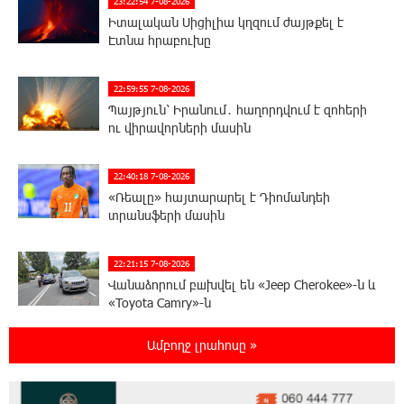
23:22:54 7-08-2026
Իտալական Սիցիլիա կղզում ժայթքել է
Էտնա հրաբուխը
22:59:55 7-08-2026
Պայթյուն՝ Իրանում․ հաղորդվում է զոհերի
ու վիրավորների մասին
22:40:18 7-08-2026
«Ռեալը» հայտարարել է Դիոմանդեի
տրանսֆերի մասին
22:21:15 7-08-2026
Վանաձորում բшխվել են «Jeep Cherokee»-ն և
«Toyota Camry»-ն
Ամբողջ լրահոսը »
22:03:58 7-08-2026
Մասկը մերժել է Կիևի խնդրանքը՝
օգտագործել Starlink-ը Ռուսաստանի դեմ