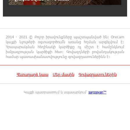
16:50:26 7-08-2026
Վարչապետ լինել, չի նշանակում ինչ ուզել
անել
16:42:49 7-08-2026
2014 - 2021 © Բոլոր իրավունքները պաշտպանված են: Orer.am
«ՀայաՔվեն» կանգնած է Հայ առաքելական
կայքի նյութերի օգտագործումն առանց հղման արգելվում է:
եկեղեցու պաշտպանության առաջնագծում.
Հրապարակման հեղինակի կարծիքը ոչ միշտ է համընկնում
մաս 2
խմբագրության կարծիքի հետ: Գովազդների բովանդակության
համար պատասխանատվությունը գովազդատուներինն է:
16:26:52 7-08-2026
«ՀայաՔվեն» կանգնած է Հայ առաքելական
Հետադարձ կապ
Մեր մասին
Գովազդատուներին
եկեղեցու պաշտպանության առաջնագծում
Կայքի պատրաստում և սպասարկում՝
sargssyan™
16:17:55 7-08-2026
Սիրո, ազատության ու պարտքի մասին.
Մենուա Սողոմոնյան
16:12:38 7-08-2026
Կաթողիկոսի դեմ հարուցվել է ապօրինի