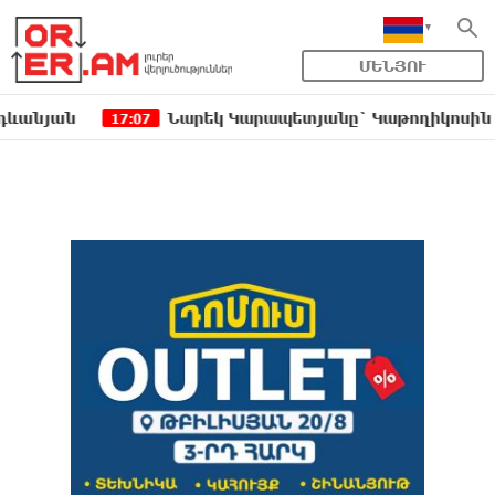
ՄԵՆՅՈՒ
ան
Նարեկ Կարապետյանը` Կաթողիկոսին հեռացնե
17:07