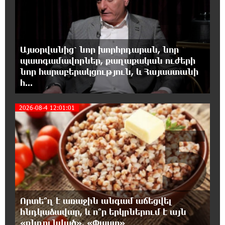
4
17:31:07 7-08-2026
Վեհափառի հանդեպ տիտանական
ապօրինություն կա, անասելի ցավ եմ զգում.
Վարդևանյան
Այսօրվանից՝ նոր խորհրդարան, նոր
պատգամավորներ, քաղաքական ուժերի
17:30:48 7-08-2026
նոր հարաբերակցություն, և Հայաստանի
Արժանապատիվ դատավորը ինքնաբացարկ
հ...
հայտնեց և հրաժարվեց քննել գործն ու
դատել կաթողիկոսին. Մարիաննա Ղահրամանյան
2026-08-4 12:01:01
5
17:07:39 7-08-2026
Նարեկ Կարապետյանը` Կաթողիկոսին
հեռացնել փորձելու մասին
16:57:42 7-08-2026
«ՀայաՔվեն» կանգնած է Հայ առաքելական
եկեղեցու պաշտպանության առաջնագծում.
Որտե՞ղ է առաջին անգամ աճեցվել
մաս 3
հնդկաձավար, և ո՞ր երկրներում է այն
«ընդունված». «Փաստ»