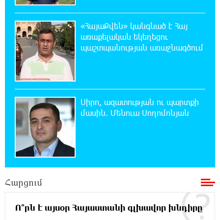
20:30:30 7-08-2026
«ՀայաՔվեն» կանգնած է Հայ
Սարյան փողոցի բնակարաններից մեկում
առաքելական եկեղեցու
պայթյունի հետևանքով 55-ամյա
պաշտպանության առաջնագծում
տղամարդը այրվածքներով տեղափոխվել է
«Այրվածքաբանության ազգային կենտրոն»
20:11:48 7-08-2026
Սլովակիայի արևելքում արտակարգ
Սիրո, ազատության ու պարտքի
դրություն է հայտարարվել շոգի ալիքների
մասին. Մենուա Սողոմոնյան
պատճառով
19:53:41 7-08-2026
Երթևեկության կազմակերպման
փոփոխություն տեղի կունենա
Հարցում
19:35:21 7-08-2026
Հայաստանի հավաքականի նախկին
Ո՞րն է այսօր Հայաստանի գլխավոր խնդիրը
մարզիչը կգլխավորի Ղազախստանի