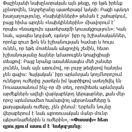
Փաշինյանի նախընտրական այն թեզը, որ եթե իրենք
չընտրվեն, Ադրբեջանը պատերազմ կսկսի։ Բացի պսևդո
խաղաղությունը, «նախկինների» թեման է շահարկում,
բայց հիմա արդեն «նախկիններին» միավորում է՝
որպես «եռագլուխ պատերազմի կուսակցություն»։ Կան
նաև, այսպես կոչված, պսևդո՝ իբր ոչ իշխանականներ,
որոնք զուտ ֆոն են իշխանության համար և հույս
ունեն, որ եթե մոտենան անցողիկ շեմին, հետո
իշխանությանը ձայներ կմատուցեն կոալիցիայի
տեսքով։ Բայց նրանք առանձնապես մեծ շանսեր
չունեն, նաև այն առումով, որ լուրջ թեզերով հանդես
չեն գալիս։ Հայկական՝ իբր արևմտյան կողմնորոշում
ունեցող ուժերից շատերն իմ կարծիքով ստեղծվել են
Ռուսաստանում ինչ-որ մի տեղ, որովհետև արևմտյան
արժեքներն ավելի վարկաբեկող կերպարներ, քան մեր
որոշ արևմտամետ համարվող պերսոնաժները և
քաղաքական ուժերը, չեն լինում։ Երբեմն նույնը
վերաբերում է նաև պրոռուսական մանր-մունր
պերսոնաժներին և ուժերին»,
-«Փաստի» հետ
զրույցում ասում է Հակոբյանը
։