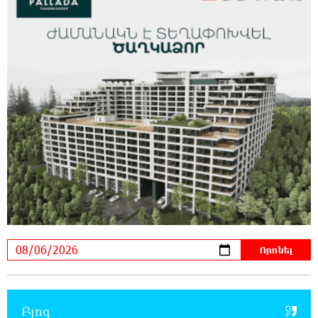
12:16:02 6-08-2026
Ժողովո՛ւրդ, Սամվել Կարապետյանի,
սրբազանների կալանքը ապօրինի է եղել.
Արամ Վարդևանյան
12:14:06 6-08-2026
Ամեն ընտրություններից հետո իշխանական
պատգամավորների թիվը փոքրանում է,
գնալով ավելի է փոքրանալու. Նարեկ Կարապետյան
12:04:12 6-08-2026
Սամվել Կարապետյանի տեսլականը
համոզեց ինձ վերադառնալ
քաղաքականություն․ Արամ Վարդևանյան
12:01:33 6-08-2026
Մեդիչիների հետքը նաև գինեգործության
մեջ. «Փաստ»
Բլոգ