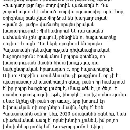
«խաղաղությունը» ժողովրդին վաճառելն է։ Դա
շարունակվում է անցած տարվա օգոստոսից, որևէ նոր,
օրիգինալ բան չկա։ Փորձում են խաղաղության
«կամուֆլ յաժը» վաճառել որպես իրական
խաղաղություն։ Հիմնավորում են դա այսպես՝
սահմանին չեն կրակում, բենզինն ու հացահատիկը
գալիս է և այլն։ Դա ներկայացնում են որպես
Հայաստանի ղեկավարության դիվանագիտական
հաջողություն։ Իրականում բոլորս գիտենք, որ
խաղաղության մասին հիմա խոսք չկա, դա
նախընտրական հրադադար է, որը հայտարարել է
Ալիևը։ Վերջինս առանձնապես չի թաքցնում, որ չի էլ
պատրաստվում պատերազմի գնալ, քանի որ համարում
է՝ իր բոլոր հարցերը լուծել է, մնացածն էլ լուծելու է
առանց պատերազմի, եթե, իհարկե, այս իշխանությունը
մնա։ Ալիևը մի քանի օր առաջ, երբ խոսում էր
եվրոպական դիտորդների մասին, նշել է՝ եթե
Հայաստանին օգնող էիք, 2020 թվականին օգնեիք, նաև
միաժամանակ ասել է՝ որևէ խնդիր չունեմ, իմ բոլոր
խնդիրները լուծել եմ։ Նա «ջարդում» է Նիկոլ