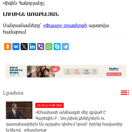
Վիգեն Հակոբյանը։
ԼՈՒՍԻՆԵ ԱՌԱՔԵԼՅԱՆ
Մանրամասները՝
«Փաստ» օրաթերթի
այսօրվա
համարում
Լրահոս
15:24:13 6-08-2026
Վեհափառի անձնագրի մեջ գրված է՝
Գարեգին Բ․ նույնիսկ քննիչներն ու
դատախազներն են այդպես դիմում նրան՝ իրենց հավատից
ելնելով․ տեսանյութ