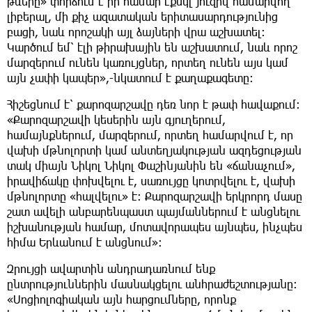
թևերը» փորձում է իր համար էքսկլ յուզիվ համարվող
լիբերալ, մի քիչ ազատական երիտասարդությունից
բացի, նաև որոշակի այլ ձայների վրա աշխատել։
Կարծում եմ՝ էլի թիրախային են աշխատում, նաև որոշ
մարզերում ունեն կառույցներ, որտեղ ունեն այս կամ
այն չափի կապեր»,-նկատում է քաղաքագետը։
Հիշեցնում է՝ քարոզարշավը դեռ նոր է թափ հավաքում։
«Քարոզարշավի կեսերին այն գյուղերում,
համայնքներում, մարզերում, որտեղ համարվում է, որ
վախի մթնոլորտի կամ անտեղյակության ազդեցության
տակ միայն Նիկոլ Նիկոլ Փաշինյանին են «ճանաչում»,
իրավիճակը փոխվելու է, սառույցը կոտրվելու է, վախի
մթնոլորտը «հալվելու» է։ Քարոզարշավի երկրորդ մասը
շատ ավելի անբարենպաստ պայմաններում է անցնելու
իշխանության համար, մոտավորապես այնպես, ինչպես
հիմա Երևանում է անցնում»։
Զրույցի ավարտին անդրադառնում ենք
ընտրություններին մասնակցելու անհրաժեշտությանը։
«Սոցիոլոգիական այն հարցումները, որոնք