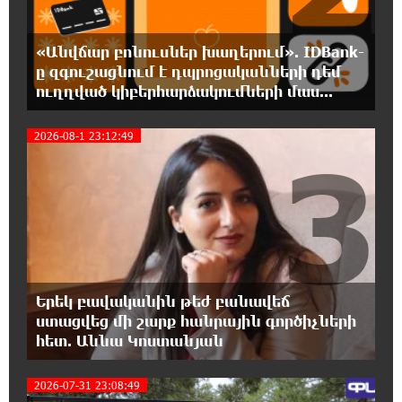
7:03:23 6-08-2026
«Անվճար բոնուսներ խաղերում». IDBank-
Ընտրություններն ավարտվեցին,
ը զգուշացնում է դպրոցականների դեմ
իշխանություններին էլ ոչինչ չի
հետաքրքրու՞մ. «Փաստ»
ուղղված կիբերհարձակումների մաս...
2026-08-1 23:12:49
6:32:20 6-08-2026
3
Նոր պարտքեր են ներգրավում ճեղքերը
փակելու համար. «Փաստ»
6:01:15 6-08-2026
Անհավասարակշռության և նոր
կախվածության վտանգները. «Փաստ»
Երեկ բավականին թեժ բանավեճ
0:57:28 6-08-2026
ստացվեց մի շարք հանրային գործիչների
Ես հավատում եմ, որ «Արարարտ-
հետ. Աննա Կոստանյան
Արմենիան» ունակ է անցնել որակավորման
վերջին փուլ. Բերեզովսկի
2026-07-31 23:08:49