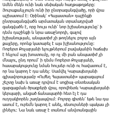
Ամեն մեկն ունի նաև սեփական հաղթաթղթերը։
Յուրաքանչյուրն ունի իր ընտրազանգվածը, որի վրա
աշխատում է։ Օրինակ՝ «Հայաստան» դաշինքի
ընտրազանգվածն արմատական տրամադրված
զանգվածն է, որը հույս ունի՝ նոր իշխանությունը՝ ի
դեմս դաշինքի և նրա առաջնորդի, գալով
իշխանության, անպատիժ չի թողնելու բոլոր այն
քայլերը, որոնք կատարել է այս իշխանությունը։
Ռոբերտ Քոչարյանի ելույթներում բավականին հաճախ
է հնչում այդ խոստումը, որ ոչ մի բան անպատիժ չի
մնալու, ընդ որում՝ ի դեմս Ռոբերտ Քոչարյանի,
հասարակությունը նման հույսեր ունի ու հավատում է,
որ նա կարող է դա անել։ Սամվել Կարապետյանի
գլխավորությամբ «Ուժեղ Հայաստանի» պարագայում
շեշտը նախ և առաջ դրվում է սոցիալ-տնտեսական
զարգացման ծրագրերի վրա, որովհետև Կարապետյանի
կերպարի, անցած ճանապարհի հետ էլ է դա
ուղղակիորեն շաղկապվում։ Բոլորը գիտեն՝ եթե նա դա
ասում է, ուրեմն կարող է անել, ռեսուրսների պակաս չի
լինելու։ Նա նաև առաջ է տանում անվտանգային