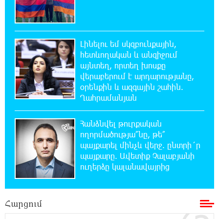
ՊԱՏՄՈՒԹՅԱՆ ԱՅՍ ՕՐԸ (6 օգոստոսի).
Ազդարարվել է Հյուսիս-Հարավ
ավտոմայրուղու շինարարության մեկնարկը. «Փաստ»
Լինելու եմ սկզբունքային,
11:03:37 6-08-2026
հետևողական և անզիջում
Եվրոպական երազանք աղքատության
այնտեղ, որտեղ խոսքը
հետհամով. առևտրային ճգնաժամը մտել է
վերաբերում է արդարությանը,
վտանգավոր փուլ. «Փաստ»
օրենքին և ազգային շահին.
Ղահրամանյան
10:43:08 6-08-2026
Հարցնում են իրար.«ամուսինդ ո՞նց է, քեռիդ
Հանձնվել թուրքական
ո՞նց է». Մարուքյանը հիասթափված է
ողորմածությա՞նը, թե՞
նորընտիր խորհրդարանից
պայքարել մինչև վերջ. ընտրի´ր
պայքարը. Ավետիք Չալաբյանի
10:35:54 6-08-2026
ուղերձը կալանավայրից
Ոչխարները արևային էլեկտրակայանի մոտ,
և դա փոխում է պատկերացումները
էներգիայի արտադրության մասին
Հարցում