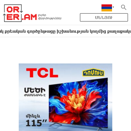
ՄԵՆՅՈՒ
գործընթացը իշխանության կողմից քաղաքական ուղիղ մի