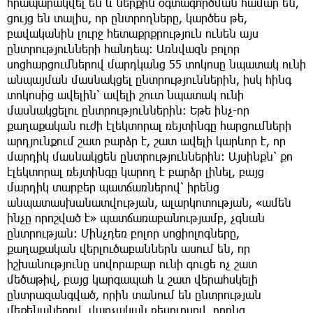
հրապարակվել են և ներքին օգտագործման համար են,
ցույց են տալիս, որ ընտրողները, կարծես թե,
բավականին լուրջ հետաքրքրություն ունեն այս
ընտրությունների հանդեպ։ Առնվազն բոլոր
սոցհարցումներով մարդկանց 55 տոկոսը նպատակ ունի
անպայման մասնակցել ընտրություններին, իսկ հինգ
տոկոսից ավելին՝ ավելի շուտ նպատակ ունի
մասնակցելու ընտրություններին։ Եթե ինչ-որ
քաղաքական ուժի էլեկտորալ ռեյտինգը հարցումների
արդյունքում շատ բարձր է, շատ ավելի կարևոր է, որ
մարդիկ մասնակցեն ընտրություններին։ Այսինքն՝ քո
էլեկտորալ ռեյտինգը կարող է բարձր լինել, բայց
մարդիկ տարբեր պատճառներով՝ իրենց
անպատասխանատվության, ալարկոտության, «ամեն
ինչը որոշված է» պատճառաբանությամբ, չգնան
ընտրության։ Մինչդեռ բոլոր սոցիոլոգները,
քաղաքական վերլուծաբաններն ասում են, որ
իշխանությունը սովորաբար ունի գուցե ոչ շատ
մեծաթիվ, բայց կարգապահ և շատ վերահսկելի
ընտրազանգված, որին տանում են ընտրության
մեքենաներով, վարչական ռեսուրսով, որոնց