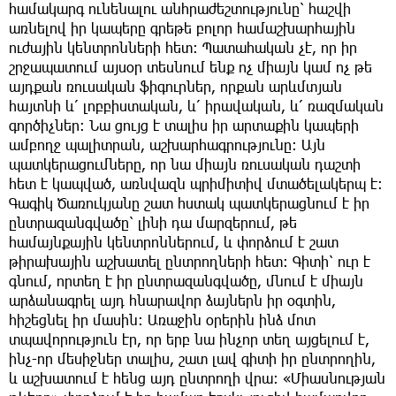
համակարգ ունենալու անհրաժեշտությունը՝ հաշվի
առնելով իր կապերը գրեթե բոլոր համաշխարհային
ուժային կենտրոնների հետ։ Պատահական չէ, որ իր
շրջապատում այսօր տեսնում ենք ոչ միայն կամ ոչ թե
այդքան ռուսական ֆիգուրներ, որքան արևմտյան
հայտնի և՛ լոբբիստական, և՛ իրավական, և՛ ռազմական
գործիչներ։ Նա ցույց է տալիս իր արտաքին կապերի
ամբողջ պալիտրան, աշխարհագրությունը։ Այն
պատկերացումները, որ նա միայն ռուսական դաշտի
հետ է կապված, առնվազն պրիմիտիվ մտածելակերպ է։
Գագիկ Ծառուկյանը շատ հստակ պատկերացնում է իր
ընտրազանգվածը՝ լինի դա մարզերում, թե
համայնքային կենտրոններում, և փորձում է շատ
թիրախային աշխատել ընտրողների հետ։ Գիտի՝ ուր է
գնում, որտեղ է իր ընտրազանգվածը, մնում է միայն
արձանագրել այդ հնարավոր ձայներն իր օգտին,
հիշեցնել իր մասին։ Առաջին օրերին ինձ մոտ
տպավորություն էր, որ երբ նա ինչոր տեղ այցելում է,
ինչ-որ մեսիջներ տալիս, շատ լավ գիտի իր ընտրողին,
և աշխատում է հենց այդ ընտրողի վրա։ «Միասնության