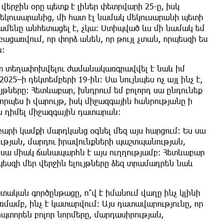
վերջին օրը պետք է լիներ փետրվարի 25-ը, իսկ
 մեկուսարանից, մի հատ էլ նամակ մեկուսարանի պետի
 ամենը անհետացել է, չկա։ Ստիպված ևս մի նամակ եմ
ացառվում, որ փորձ անեն, որ թույլ չտան, որպեսզի ես
ն։
նտ տեղափոխվելու ժամանակառգրավվել է նաև իմ
25–ի դեկտեմբերի 19-ին։ Սա նույնպես ոչ այլ ինչ է,
յթները։ Հետևաբար, խնդրում եմ բոլորդ սա ընդունեք
րպես ի վարույթ, իսկ միջազգային հանրությանը ի
ես դիմել միջազգային դատարան։
բարի կամքի մարդկանց օգնել մեզ այս հարցում։ Ես սա
ւթյան, մարդու իրավունքների պաշտպանության,
 սա միակ ճանապարհն է այս ուղղությամբ։ Հետևաբար
եսզի մեր վերջին ելույթները ձեզ տրամադրեն նաև
ատական գործընթացը, ո՞վ է իմանում վաղը ինչ կլինի
առմամբ, ինչ է կատարվում։ Այս դատավարությունը, որ
ոպտորեն բոլոր նորմերը, մարդասիրության,