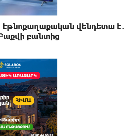
ա էթնոքաղաքական վենդետш է․
 Բաքվի բանտից