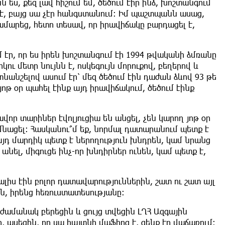
 ես, քեզ լավ հիշում եմ, ծեծում էիր ինձ, խոշտանգում
դ է, բայց սա չէր հանգստանում։ Իմ պաշտպանն ասաց,
մարեց, հետո տեսավ, որ իրավիճակը բարդացել է,
ւմ էր, որ ես իրեն խոշտանգում էի 1994 թվականի ձմռանը
ու մետր նույնն է, ոսկեգույն մորուքով, բեղերով և
տնանշելով ասում էր՝ մեզ ծեծում էին դաժան ձևով 93 թե
յոթ օր պահել էինք այդ իրավիճակում, ծեծում էինք
նավոր տարիներ էվոլյուցիա են անցել, չեն կարող յոթ օր
մնացել։ Հասկանու՞մ եք, նորմալ դատարանում պետք է
դ մարդիկ պետք է ներողություն խնդրեն, կամ նրանց
նել, միգուցե ինչ-որ խնդիրներ ունեն, կամ պետք է,
լիս էին բոլոր դատավարություններին, շատ ու շատ այլ
ան, իրենց հեռուստատեսությանը։
ժամանակ բերեցին և ցույց տվեցին ԼՂՀ Ազգային
ասեցին, որ սա հայտնի մաֆիոզ է, զենք էր վաճառում։