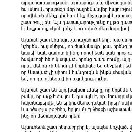
արդարադատության, արդարության, միջազգային 
եմ անում, որպեսզի մեր հայրենանվեր հայությո
որովհետև մենք դիմելու ենք միջազգային դատար
շատ թույլ են։ Այս դատավարությունը ոչ թե դա
էթնոքաղաքական լինչ է ուղղված մեր ժողովրդի
Այնքան շատ էին այդ չարաշահումները, խախտու
նշել են, հայտնելով, որ ժամանակը կգա, իրենց
կասեի նաև ցավոտ կլինի, որովհետև կան որոշ գ
հավատքի հետ կապված, որոնց խախտումը, այդ 
որևէ մեկին չի ներվում երբևիցե։ Ես մեջբերել 
որ Աստված չի սիրում հանդուգն և ինքնահավան
եմ, որ դա ունեցավ իր ազդեցությունը։
Այնքան շատ են այդ խախտումները, որ երբեմն 
բանը, որ աչք է ծակում, դա այն է, որ մեղադրա
հայտնաբերվել են երկու մետաղական իրեր՝ սպիտ
և արծաթյա թզբեհը, երկուսն էլ ձեռքի աշխատանք
ինչ-որ մետաղական իրեր։
Այնուհետև շատ հետաքրքիր է, այսպես կոչված, 