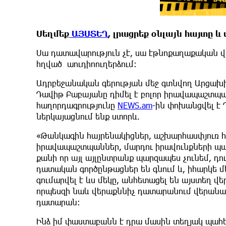
Սեղմեք
ԱՅՍՏԵՂ
, լրացրեք օնլայն հայտը 
Սա դատավարություն չէ, սա էթնոքաղաքական վ
հղված աուդիոուղերձում։
Ադրբեջանական գերության մեջ գտնվող Արցա
Դավիթ Բաբայանը դիմել է բոլոր իրավապաշտպա
հաղորդագրությունը
NEWS.am
-ին փոխանցվել է 
ներկայացնում ենք ստորև.
«Թանկագին հայրենակիցներ, աշխարհասփյուռ հա
իրավապաշտպաններ, մարդու իրավունքների պաշ
քանի որ այլ այլընտրանք պարզապես չունեմ, դու
դատական գործընթացներ են գնում և, իհարկե 
գումարվել է ևս մեկը, անհետացել են այստեղ 
որպեսզի նաև վերաքննիչ դատարանում վերանայվի
դատարան։
Ինձ իմ փաստաբանն է դրա մասին տեղյակ պահել մ