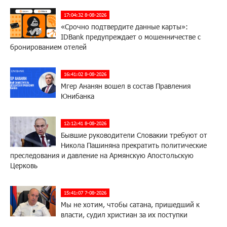
17:04:32 8-08-2026
«Срочно подтвердите данные карты»:
IDBank предупреждает о мошенничестве с
бронированием отелей
16:41:02 8-08-2026
Мгер Ананян вошел в состав Правления
Юнибанка
12:12:41 8-08-2026
Бывшие руководители Словакии требуют от
Никола Пашиняна прекратить политические
преследования и давление на Армянскую Апостольскую
Церковь
15:41:07 7-08-2026
Мы не хотим, чтобы сатана, пришедший к
власти, судил христиан за их поступки