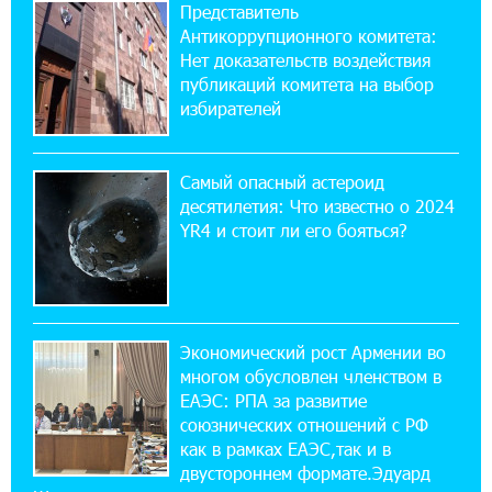
Представитель
ВТБ (Армения): вклад «Стабильный» — до
Антикоррупционного комитета:
10% годовых и оформление в мобильном
приложении
Нет доказательств воздействия
публикаций комитета на выбор
избирателей
17:03:49 30-07-2026
Платформа Rate.Trading на Seaside Startup
Summit: IDBank представил инновационное
Самый опасный астероид
решение
десятилетия: Что известно о 2024
YR4 и стоит ли его бояться?
14:44:13 29-07-2026
Состоялось открытие Khachaturian Rooftop
при поддержке IDBank
Экономический рост Армении во
18:38:18 28-07-2026
многом обусловлен членством в
Пашинян ты упустил свой шанс уйти
спокойно. Аршак Карапетян
ЕАЭС: РПА за развитие
союзнических отношений с РФ
как в рамках ЕАЭС,так и в
12:04:53 28-07-2026
двустороннем формате.Эдуард
Обновленный Центр продаж и обслуживания