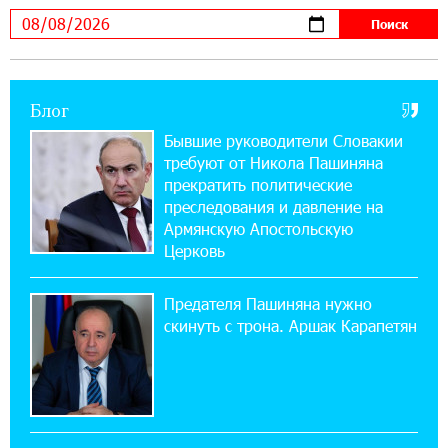
В мобильном приложении Юнибанка теперь
можно зарегистрироваться также с помощью
imID
Блог
21:09:13 31-07-2026
«Бесплатные бонусы в играх»: IDBank
Бывшие руководители Словакии
предупреждает о кибератаках на школьников
требуют от Никола Пашиняна
прекратить политические
11:21:15 31-07-2026
преследования и давление на
ЕАЭС со временем будет расширяться. Когда-
Армянскую Апостольскую
нибудь это поймёт и рядовой армянин, но
Церковь
будет уже поздно
Предателя Пашиняна нужно
11:03:52 31-07-2026
скинуть с трона. Аршак Карапетян
Если Израиль использует тему Геноцида
армян против Эрдогана, то что для него
значит сам Геноцид?
17:16:14 30-07-2026