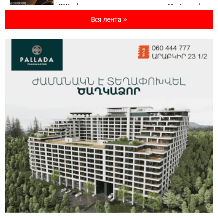
IDBank представляет новую карту Mastercard
World с преимуществами для путешествий и
Вся лента »
специальной акцией
14:56:06 5-08-2026
Ucom и FPWC обеспечат круглосуточный
мониторинг дикой природы в Гнишике с
помощью солнечной энергии
14:56:01 5-08-2026
Ucom и FPWC обеспечат круглосуточный
мониторинг дикой природы в Гнишике с
помощью солнечной энергии
22:41:05 3-08-2026
Idram и IDBank - рядом со стартапами на
Seaside Startup Summit
10:12:55 3-08-2026