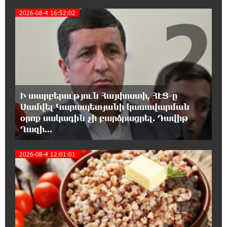
2
2026-08-4 16:52:02
17:36:59 8-08-2026
Ադրբեջանցիների բնակեցումը
Հայաստանում լուրջ վտանգներ է
պարունակում. Ավետիք Չալաբյան
17:28:45 8-08-2026
«Հայաքվե»-ի հայտարարությունից հետո
Ի տարբերություն Հայփոստի, ՀԷՑ-ը
WCC-ն արձագանքել է Հայ Եկեղեցու շուրջ
ստեղծված իրավիճակին
Սամվել Կարապետյանի կառավարման
օրոք սակագին չի բարձրացրել. Դավիթ
Ղազի...
16:58:38 8-08-2026
«Շտապ հաստատեք քարտի տվյալները»․
2026-08-4 12:01:01
IDBank-ը զգուշացնում է հյուրանոցների
3
ամրագրման հետ կապված զեղծարարությունների մասին
16:29:54 8-08-2026
Մհեր Անանյանն ընդգրկվել է Յունիբանկի
Վարչության կազմում