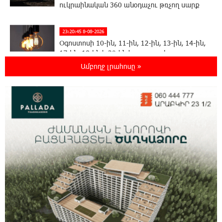
ուկրաինական 360 անօդաչու թռչող սարք
23:20:45 8-08-2026
Օգոստոսի 10-ին, 11-ին, 12-ին, 13-ին, 14-ին,
17-ին, 18-ին և 20-ին հարյուրավոր
հասցեներում լույս չի լինելու
Ամբողջ լրահոսը »
23:01:57 8-08-2026
Ողբերգական դեպք՝ Երևանում․ Կիևյան
կամրջի տակ հայտնաբերվել է տղամարդու
մարմին
22:43:21 8-08-2026
Ադրբեջանի Սարով գյուղում տանը 18-ամյա
աղջկա դի է հայտնաբերվել
22:25:11 8-08-2026
Հայհիդրոմետի տնօրենը գրել է