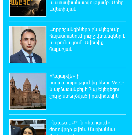
պատասխանատվությամբ. Մհեր
Ավետիսյան
20:51:38 8-08-2026
Զելենսկին ու Վուչիչը քննարկել են
համագործակցությունն ընդլայնելու
հնարավորությունները
Ադրբեջանցիների բնակեցումը
Հայաստանում լուրջ վտանգներ է
պարունակում. Ավետիք
20:33:21 8-08-2026
Չալաբյան
Հրդեհի ահազանգ Սայաթ-Նովա
պողոտայում. շենքից տարհանվել է 5
բնակիչ
«Հայաքվե»-ի
20:14:36 8-08-2026
հայտարարությունից հետո WCC-
Ճապոնական Յակիշիմե կերամիկայի
ն արձագանքել է Հայ Եկեղեցու
ցուցահանդեսը երկարաձգվել է մինչև
շուրջ ստեղծված իրավիճակին
օգոստոսի 30-ը
19:55:28 8-08-2026
Որոնվում է նախաձեռնված քրեական
Ինչպես է ՔՊ-ն «հարգում»
վարույթի շրջանակներում
ժողովրդի քվեն. Մարիաննա