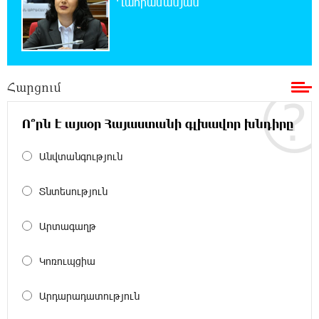
Ղահրամանյան
19:37:10 8-08-2026
Փաշինյանն ու Թրամփը հեռախոսազրույց
են ունեցել
Հարցում
19:19:12 8-08-2026
Չհանե´ս խաչդ, Հայաստան աշխարհ․ Ուժեղ
Հայաստան
Ո՞րն է այսօր Հայաստանի գլխավոր խնդիրը
Անվտանգություն
19:18:03 8-08-2026
Սիցիլիայի օդանավակայանը փակվել է
Էթնա հրաբխի ժայթքման պատճառով
Տնտեսություն
Արտագաղթ
19:16:13 8-08-2026
Հետվճարի փոխարեն՝ արժանապատիվ և
ֆիքսված թոշակ․ ինչու է գործող
Կոռուպցիա
համակարգը սոցիալական անարդարության խնդիր
ստեղծում. Հրայր Կամենդատյան
Արդարադատություն