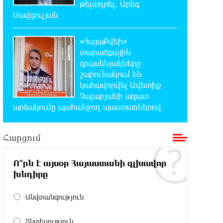
թելադրել. Արեգ
23:41:24 7-08-2026
Սավգուլյան
Երևանյան լճում իրականացվել են
մաքրման աշխատանքներ
«ՀայաՔվեի»
տարածքային
23:22:54 7-08-2026
գրասենյակները
Իտալական Սիցիլիա կղզում
շարունակում են
ժայթքել է Էտնա հրաբուխը
կահավորվել Ավետիք
Չալաբյանի ազատ
22:59:55 7-08-2026
արձակումը պահանջող պաստառներով
Պայթյուն՝ Իրանում․ հաղորդվում է
զոհերի ու վիրավորների մասին
Հարցում
22:40:18 7-08-2026
«Ռեալը» հայտարարել է
Ո՞րն է այսօր Հայաստանի գլխավոր
Դիոմանդեի տրանսֆերի մասին
խնդիրը
Անվտանգություն
22:21:15 7-08-2026
Վանաձորում բшխվել են «Jeep
Cherokee»-ն և «Toyota Camry»-ն
Տնտեսություն