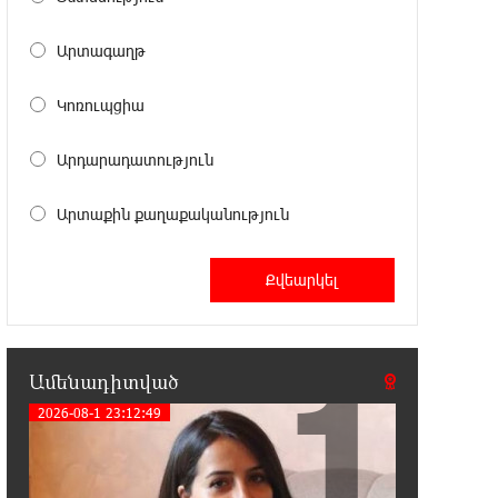
Արտագաղթ
22:03:58 7-08-2026
Մասկը մերժել է Կիևի խնդրանքը՝
օգտագործել Starlink-ը
Կոռուպցիա
Ռուսաստանի դեմ հարվшծները կառավարելու
համար
Արդարադատություն
21:45:44 7-08-2026
Արտաքին քաղաքականություն
Երևանում և մարզերում
էլեկտրաէներգիայի ընդհատումներ
կլինեն
21:26:16 7-08-2026
1
Ստեփանավանում ռուս կին է
Ամենադիտված
փորձել ինքնասպան լինել
2026-08-1 23:12:49
21:08:37 7-08-2026
ԵԱՏՄ֊ն չի ուզում, որ իր
միջոցներով զարգանա Հայաստանի