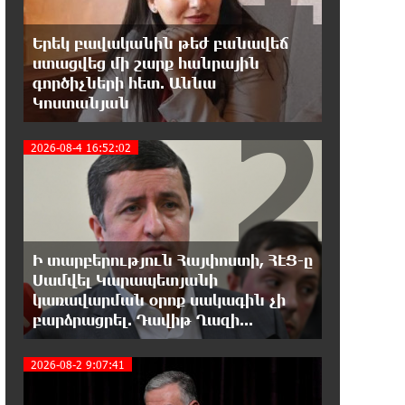
տնտեսությունը ու հետո գնա ԵՄ. Արշակ
Կարապետյան
Երեկ բավականին թեժ բանավեճ
ստացվեց մի շարք հանրային
21:07:27 7-08-2026
գործիչների հետ. Աննա
ԱՄՆ վերաքննիչ դատարանը
2
Կոստանյան
արգելափակել է Թրամփի 400
միլիոն դոլար արժողությամբ Սպիտակ տան
2026-08-4 16:52:02
պարահանդեսային դահլիճի նախագիծը
21:03:44 7-08-2026
Կաթողիկոսի նկատմամբ
իրականացվող
Ի տարբերություն Հայփոստի, ՀԷՑ-ը
բռնադատավարությունը միահեծան
իշխանության հետևանք է. Հանրային Դաշինք
Սամվել Կարապետյանի
3
կառավարման օրոք սակագին չի
բարձրացրել. Դավիթ Ղազի...
20:59:50 7-08-2026
Մեր երկրում իշխանության և
ընդդիմության անվերջանալի
2026-08-2 9:07:41
պայքարում տուժում է միայն ու միայն ՀՀ
քաղաքացին. Աննա Կոստանյան