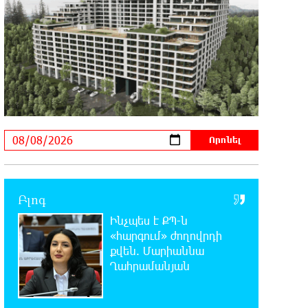
11:47:14 8-08-2026
Բանկային գաղտնիքի ապօրինի
արտահոսք, մերժված վարույթներ
և լռող բանկեր. ահազանգում է գործարարը
11:26:57 8-08-2026
Ավետիք Չալաբյանն օրինակելի
հայ է և չի վախենում
իշխանությունների ապօրինություններից.
Լարիսա Ալավերդյան
10:11:47 8-08-2026
Բլոգ
Մեր ուժը մեր աշխատակիցներն են.
ԶՊՄԿ
Ինչպես է ՔՊ-ն
«հարգում» ժողովրդի
10:02:07 8-08-2026
քվեն. Մարիաննա
«Պատմական հիշողությունը չի
Ղահրամանյան
կարելի քաղաքականություն
դարձնել». Կարպիս Փաշոյան