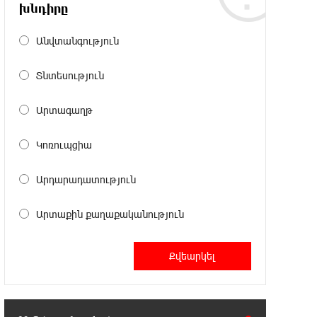
18:49:45 6-08-2026
խնդիրը
Իսրայելի ՊԲ-ն հարձակվել է
Լիբանանում «Հըզբոլլահ»-ի
Անվտանգություն
հրամանատարական կետերի և պահեստների վրա
Տնտեսություն
18:30:50 6-08-2026
«Ռեալ Մադրիդ»-ն ու «ՌԲ
Արտագաղթ
Լայպցիգը» համաձայնության են
եկել Յան Դիոմանդեի տրանսֆերի վերաբերյալ
Կոռուպցիա
18:19:28 6-08-2026
Արդարադատություն
Այսօրվա կառավարությունը
ուսանողներին առաջարկում է
Արտաքին քաղաքականություն
պահանջարկ չունեցող մասնագիտություններ.
Ատոմ Մխիթարյան
18:03:08 6-08-2026
Հայրենիքը փոքրանում է մեր
աչքերի առաջ․ ազգային
ողբերգություն է․ Ավետիք Չալաբյան