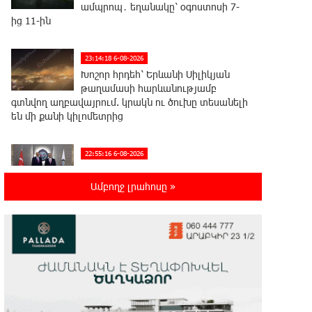
ամպրոպ․ եղանակը՝ օգոստոսի 7-
ից 11-ին
23:14:18 6-08-2026
Խոշոր հրդեհ՝ Երևանի Սիլիկյան
թաղամասի հարևանությամբ
գտնվող աղբավայրում. կրակն ու ծուխը տեսանելի
են մի քանի կիլոմետրից
22:55:16 6-08-2026
Հնդկաստանի և Իսրայելի
վարչապետները քննարկել են
Ամբողջ լրահոսը »
Մերձավոր Արևելքում տիրող իրավիճակը+
22:37:22 6-08-2026
Մալաթիա-Սեբաստիա վարչական
շրջանում արմատից փտած
հերթական ծառն է տապալվել