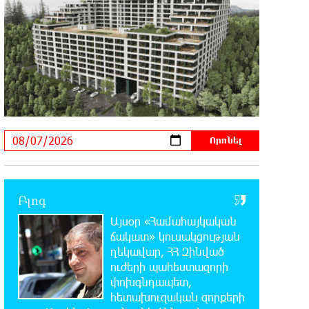
22:19:14 6-08-2026
Իրանը և Օմանը պլանավորում են
փոխել Հորմուզի նեղուցի
նավագնացության կառուցվածքը
22:00:57 6-08-2026
8-ամյա Մոնթե Մուրադյանն ու
Սյունե Քոսակյանը հաղթահարել
են Արարատի գագաթը
21:41:25 6-08-2026
Վթար Լոռու մարզում․
փրկարարները վարորդին դուրս են
Բլոգ
բերել արգելափակումից
Այսօր «Համահայկական
ճակատ» կուսակցության
21:23:57 6-08-2026
ղեկավար, ՀՀ Զինված
Երևանում երթուղիների
ուժերի պահեստազորի
փոփոխություն կլինի
փոխգնդապետ,
հետախուզական զորքերի