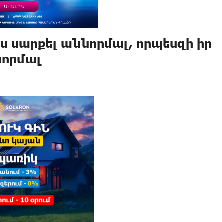
իս սարքել աննորմալ, որպեսզի իր
նորմալ