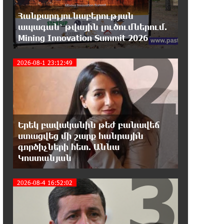
16:42:49 7-08-2026
«ՀայաՔվեն» կանգնած է Հայ
Հանքարդյունաբերության
առաքելական եկեղեցու
ապագան՝ թվային լուծումներում.
պաշտպանության առաջնագծում. մաս 2
2
Mining Innovation Summit 2026
16:26:52 7-08-2026
2026-08-1 23:12:49
«ՀայաՔվեն» կանգնած է Հայ
առաքելական եկեղեցու
պաշտպանության առաջնագծում
16:17:55 7-08-2026
Երեկ բավականին թեժ բանավեճ
Սիրո, ազատության ու պարտքի
ստացվեց մի շարք հանրային
մասին. Մենուա Սողոմոնյան
գործիչների հետ. Աննա
3
Կոստանյան
16:12:38 7-08-2026
Կաթողիկոսի դեմ հարուցվել է
2026-08-4 16:52:02
ապօրինի քրեական վարույթ,
պատմության մեջ խայտառակ երևույթ է