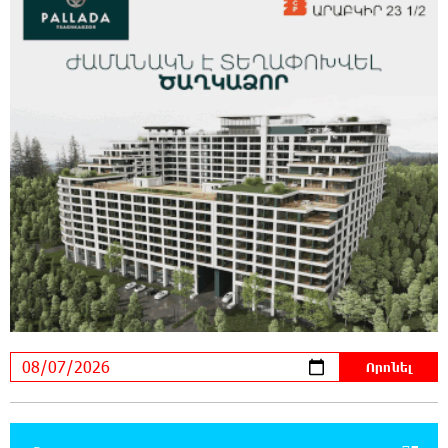
զորքերի սպա Արսեն Վարդանյանի ծննդյան տարեդարձն է
0:50:31 7-08-2026
Օգոստոսի 7-ին, 10-ին, 11-ին, 12-ին և 13-ին
գազ չի լինելու․ հասցեներ
0:30:31 7-08-2026
Հնդկաստանի հյուսիս-արևելքում տեղի
ունեցած ջրհեղեղների հետևանքով զոհերի
թիվը հասել է 97-ի
0:10:04 7-08-2026
Օգոստոսի 7-ին ժամանակավորապես
կդադարեցվի մի շարք հասցեների
էլեկտրամատակարարում
23:50:00 6-08-2026
Վինիսիուսը նոր պայմանագիր է կնքել
«Ռեալի» հետ․ պաշտոնական