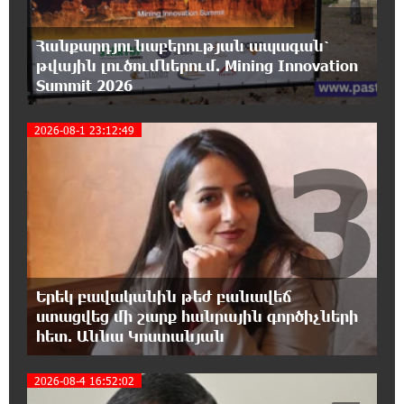
Իսրայելի ՊԲ-ն հարձակվել է Լիբանանում
«Հըզբոլլահ»-ի հրամանատարական կետերի
և պահեստների վրա
Հանքարդյունաբերության ապագան՝
թվային լուծումներում. Mining Innovation
Summit 2026
18:30:50 6-08-2026
«Ռեալ Մադրիդ»-ն ու «ՌԲ Լայպցիգը»
համաձայնության են եկել Յան Դիոմանդեի
2026-08-1 23:12:49
3
տրանսֆերի վերաբերյալ
18:19:28 6-08-2026
Այսօրվա կառավարությունը ուսանողներին
առաջարկում է պահանջարկ չունեցող
մասնագիտություններ. Ատոմ Մխիթարյան
Երեկ բավականին թեժ բանավեճ
18:03:08 6-08-2026
ստացվեց մի շարք հանրային գործիչների
Հայրենիքը փոքրանում է մեր աչքերի առաջ․
հետ. Աննա Կոստանյան
ազգային ողբերգություն է․ Ավետիք
Չալաբյան
2026-08-4 16:52:02