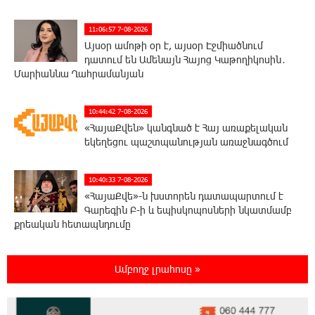
11:06:57 7-08-2026
Այսօր ամոթի օր է, այսօր Էջմիածնում
դատում են Ամենայն Հայոց Կաթողիկոսին․
Մարիաննա Ղահրամանյան
10:44:42 7-08-2026
«ՀայաՔվեն» կանգնած է Հայ առաքելական
եկեղեցու պաշտպանության առաջնագծում
10:40:33 7-08-2026
«ՀայաՔվե»-ն խստորեն դատապարտում է
Գարեգին Բ-ի և եպիսկոպոսների նկատմամբ
քրեական հետապնդումը
9:30:39 7-08-2026
Ամբողջ լրահոսը »
Այսօր «Համահայկական ճակատ»
կուսակցության ղեկավար, ՀՀ Զինված
ուժերի պահեստազորի փոխգնդապետ, հետախուզական