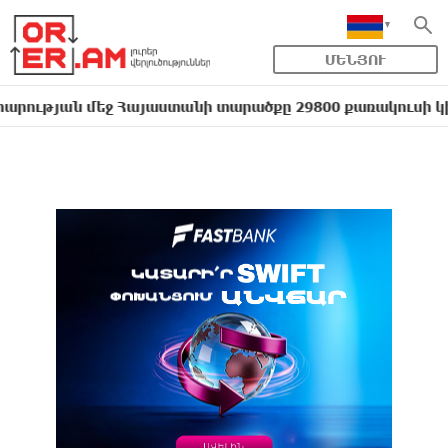
ՄԵՆՅՈՒ
 մեջ Հայաստանի տարածքը 29800 քառակուսի կիլոմետր