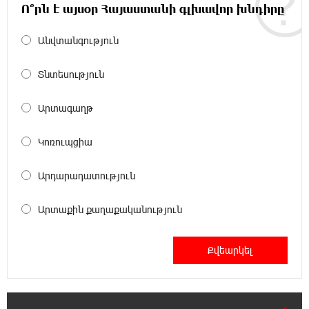
Ո՞րն է այսօր Հայաստանի գլխավոր խնդիրը
21:10:46 6-08-2026
Օգոստոսի 7-ին՝ Գարեգին Բ Ամենայն Հայոց
Անվտանգություն
Կաթողիկոսի դատական նիստը
Տնտեսություն
20:44:49 6-08-2026
ՆԳՆ-ն՝ աղբակույտի տակ մնացած
Արտագաղթ
քաղաքացու մահվան մասին
Կոռուպցիա
20:42:28 6-08-2026
«Համահայկական ճակատ» շարժումը
Արդարադատություն
զորակցություն է հայտնում Ամենայն Հայոց
Կաթողիկոսին
Արտաքին քաղաքականություն
20:26:38 6-08-2026
Ավտովթար՝ Կոտայքի մարզում. Զովունի-
Եղվարդ ճանապարհին բախվել են «Alfa
Romeo»-ն և «Opel»-ը. կա վիրավոր