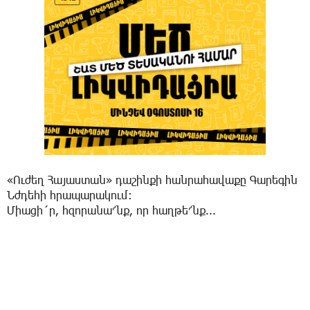
«Ուժեղ Հայաստան» դաշինքի հանրահավաքը Գարեգին
Նժդեհի հրապարակում:
Միացի´ր, հզորանա՜նք, որ հաղթե՜նք...