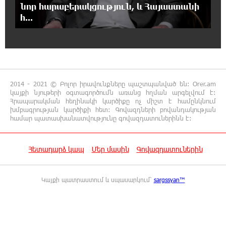
նոր հարաբերակցություն, և Հայաստանի
հ...
16:44:56 6-08-2026
Վաղը մենք ԱԺ չենք գալու. Նարեկ
Կարապետյան
16:15:33 6-08-2026
ՈւՂԻՂ. Նարեկ Կարապետյանը հանդես է
2014 - 2021 © Բոլոր իրավունքները պաշտպանված են: Orer.am
գալիս հայտարարությամբ
կայքի նյութերի օգտագործումն առանց հղման արգելվում է:
Հրապարակման հեղինակի կարծիքը ոչ միշտ է համընկնում
խմբագրության կարծիքի հետ: Գովազդների բովանդակության
համար պատասխանատվությունը գովազդատուներինն է:
16:09:42 6-08-2026
Moody’s-ը IDBank-ի վարկանիշային
հեռանկարը փոխել է դրականի
Հետադարձ կապ
Մեր մասին
Գովազդատուներին
15:24:13 6-08-2026
Վեհափառի անձնագրի մեջ գրված է՝
Կայքի պատրաստում և սպասարկում՝
sargssyan™
Գարեգին Բ․ նույնիսկ քննիչներն ու
դատախազներն են այդպես դիմում նրան՝ իրենց հավատից
ելնելով․ տեսանյութ