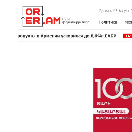
Ереван,
06.Август.
Политика
Меж
кты в Армении ускорился до 8,6%: ЕАБР
Трамп: С
16:39