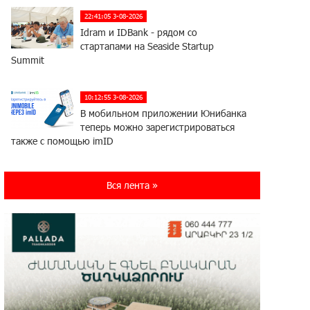
22:41:05 3-08-2026
Idram и IDBank - рядом со
стартапами на Seaside Startup
Summit
10:12:55 3-08-2026
В мобильном приложении Юнибанка
теперь можно зарегистрироваться
также с помощью imID
21:09:13 31-07-2026
Вся лента »
«Бесплатные бонусы в играх»:
IDBank предупреждает о
кибератаках на школьников
11:21:15 31-07-2026
ЕАЭС со временем будет
расширяться. Когда-нибудь это
поймёт и рядовой армянин, но будет уже поздно