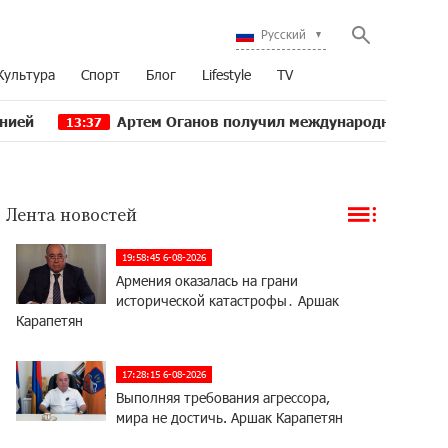
Русский
Культура
Спорт
Блог
Lifestyle
TV
Артем Оганов получил международную госпремию Китая в
7
Лента новостей
19:58:45 6-08-2026
Армения оказалась на грани
исторической катастрофы․ Аршак
Карапетян
17:28:15 6-08-2026
Выполняя требования агрессора,
мира не достичь. Аршак Карапетян