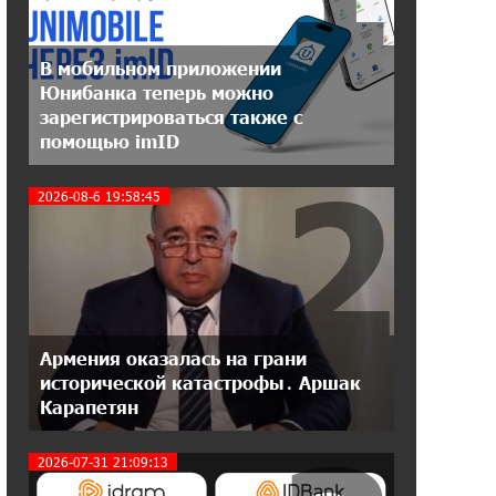
20:31:19 14-07-2026
В мобильном приложении
Юнибанк разыграет поездку в
Юнибанка теперь можно
Италию среди новых держателей
зарегистрироваться также с
карт Mastercard World «Travel»
помощью imID
2
16:43:19 14-07-2026
2026-08-6 19:58:45
Москва–Баку: есть разногласия, но
связи сохраняются. А мы что
делаем?
18:04:39 13-07-2026
День благодарности клиентам в
Ванадзоре: IDBank
Армения оказалась на грани
исторической катастрофы․ Аршак
Карапетян
17:07:36 11-07-2026
Пашинян замотивирован
уничтожить Армению․ Аршак
2026-07-31 21:09:13
Карапетян