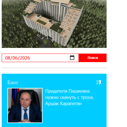
11:03:52 31-07-2026
Если Израиль использует тему
Геноцида армян против Эрдогана,
то что для него значит сам Геноцид?
17:16:14 30-07-2026
ВТБ (Армения): вклад «Стабильный»
— до 10% годовых и оформление в
мобильном приложении
17:03:49 30-07-2026
Блог
Платформа Rate.Trading на Seaside
Предателя Пашиняна
Startup Summit: IDBank представил
инновационное решение
нужно скинуть с трона.
Аршак Карапетян
14:44:13 29-07-2026
Состоялось открытие Khachaturian
Rooftop при поддержке IDBank