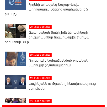
Հրդեհի ահազանգ Սայաթ-Նովա
պողոտայում. շենքից տարհանվել է 5
բնակիչ
20:14:36 8-08-2026
Ճապոնական Յակիշիմե կերամիկայի
ցուցահանդեսը երկարաձգվել է մինչև
օգոստոսի 30-ը
19:55:28 8-08-2026
Որոնվում է նախաձեռնված քրեական
վարույթի շրջանակներում
19:37:10 8-08-2026
Փաշինյանն ու Թրամփը հեռախոսազրույց
են ունեցել
19:19:12 8-08-2026
Չհանե´ս խաչդ, Հայաստան աշխարհ․ Ուժեղ