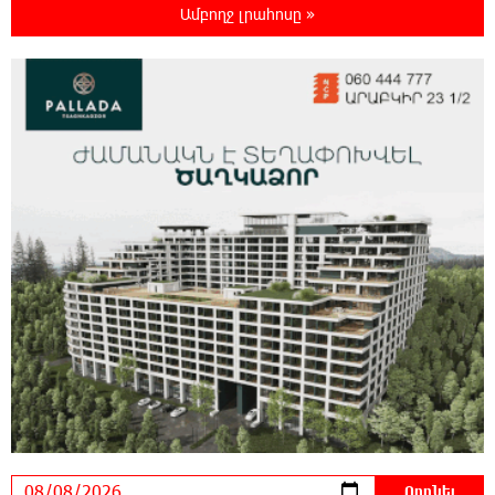
Ամբողջ լրահոսը »
Հայաստան
19:18:03 8-08-2026
Սիցիլիայի օդանավակայանը փակվել է
Էթնա հրաբխի ժայթքման պատճառով
19:16:13 8-08-2026
Հետվճարի փոխարեն՝ արժանապատիվ և
ֆիքսված թոշակ․ ինչու է գործող
համակարգը սոցիալական անարդարության խնդիր
ստեղծում. Հրայր Կամենդատյան
18:59:05 8-08-2026
Երևանի Կենտրոնում փոշու
պարունակությունը գրեթե ամբողջ շաբաթ
գերազանցել է թույլատրելի սահմանը
18:40:08 8-08-2026
Իրանը պատրաստ է բացել Հորմուզի