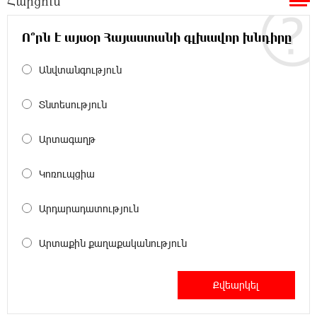
Հարցում
Մարիաննա Ղահրամանյան
Ո՞րն է այսօր Հայաստանի գլխավոր խնդիրը
15:21:17 8-08-2026
Ընդդիմությունը պետք է օր առաջ
Անվտանգություն
համախմբվի այս ծանր իրավիճակից դուրս
գալու համար. Արմեն Մանվելյան
Տնտեսություն
15:07:43 8-08-2026
Արտագաղթ
Դուք ու ձեր անտաղանդ շոուները ոչ ավելին
են, քան անհաջող ու չստացված դերասանի
Կոռուպցիա
թատրոն. Աննա Կոստանյան
Արդարադատություն
14:58:53 8-08-2026
Միայն հանրային մեծ աջակցության
Արտաքին քաղաքականություն
պարագայում ընդդիմությունը կկարողանա
օրակարգ թելադրել. Արեգ Սավգուլյան
14:44:51 8-08-2026
«ՀայաՔվեի» տարածքային գրասենյակները