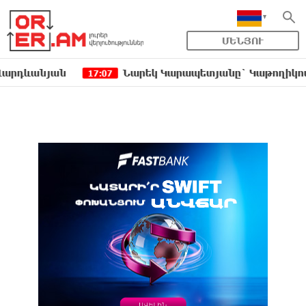
ՄԵՆՅՈՒ
նյան
Նարեկ Կարապետյանը` Կաթողիկոսին հեռաց
17:07