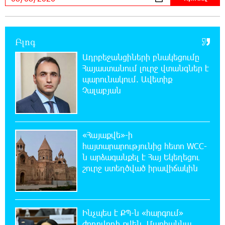
նեղուցը, եթե ԱՄՆ-ն ընդունի
հանրապետության պայմանները
Բլոգ
18:21:30 8-08-2026
Ադրբեջանցիների բնակեցումը
Երևանում անցկացվել է հաշմանդամություն
Հայաստանում լուրջ վտանգներ է
ունեցող անձանց միջազգային մարզական
փառատոն
պարունակում. Ավետիք
Չալաբյան
18:02:58 8-08-2026
Դմիտրի Մեդվեդև. Արևմուտքի
քաղաքականությունը Հայաստանի
«Հայաքվե»-ի
նկատմամբ կրկնում է վրացական սցենարը
հայտարարությունից հետո WCC-
ն արձագանքել է Հայ Եկեղեցու
17:36:59 8-08-2026
շուրջ ստեղծված իրավիճակին
Ադրբեջանցիների բնակեցումը
Հայաստանում լուրջ վտանգներ է
պարունակում. Ավետիք Չալաբյան
Ինչպես է ՔՊ-ն «հարգում»
ժողովրդի քվեն. Մարիաննա
17:28:45 8-08-2026