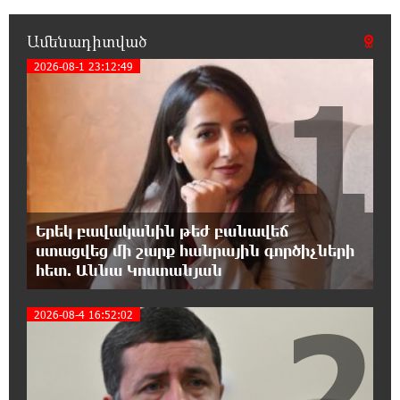
շարունակում են կահավորվել Ավետիք
Չալաբյանի ազատ արձակումը պահանջող պաստառներով
Ամենադիտված
2026-08-1 23:12:49
1
13:16:00 8-08-2026
Երկուսը մեկում. Բրիտանացի ֆերմերները
համատեղում են արևային վահանակները
ոչխարների հետ մեկ դաշտում, և դա աշխատում է
12:27:29 8-08-2026
Սաուդյան Արաբիան, Թուրքիան և
Պակիստանը համատեղ պաշտպանության
Երեկ բավականին թեժ բանավեճ
մասին համաձայնագիր են կնքել. Արտակ Զաքարյան
ստացվեց մի շարք հանրային գործիչների
հետ. Աննա Կոստանյան
12:05:38 8-08-2026
2
Սլովակիայի նախկին ղեկավարները
2026-08-4 16:52:02
պահանջում են, որ Նիկոլ Փաշինյանը
դադարեցնի Հայ Առաքելական Եկեղեցու նկատմամբ
քաղաքական հետապնդումները և ճնշումները