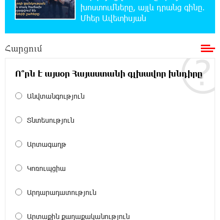
պաշտպանենք մեր եկեղեցին․ Մենուա
խոստումները, այլև դրանց գինը.
Սողոմոնյան
Մհեր Ավետիսյան
22:26:38 5-08-2026
Հարցում
Tete A Tete նախագծի շրջանակներում
Նարեկ Կարապետյանը հարցազրույց է տվել
Մհեր Բաղդասարյանին
Ո՞րն է այսօր Հայաստանի գլխավոր խնդիրը
22:17:04 5-08-2026
Անվտանգություն
Կեղծ էջով քաղաքացիներին առաջարկվում
է մասնակցել խաղարկության․ զգուշացում
Տնտեսություն
21:59:34 5-08-2026
Արտագաղթ
Հարավային Լիբանանում պայթյունի
հետևանքով զոհվել է առնվազն երկու
Կոռուպցիա
իսրայելցի զինծառայող
Արդարադատություն
21:39:45 5-08-2026
Բախվել են «Jeep»-ն ու «Ford»-ը. կա 4
Արտաքին քաղաքականություն