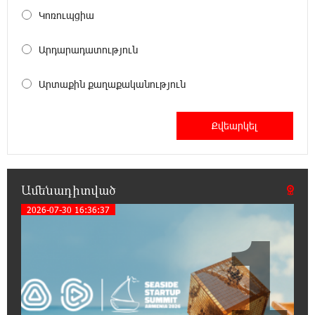
7:34:14 6-08-2026
Կոռուպցիա
Ինքնակամ կառույցները հաշվառելու
ընթացակարգում նոր փոփոխություններ
Արդարադատություն
կկատարվեն. «Փաստ»
Արտաքին քաղաքականություն
7:03:23 6-08-2026
Ընտրություններն ավարտվեցին,
իշխանություններին էլ ոչինչ չի
հետաքրքրու՞մ. «Փաստ»
6:32:20 6-08-2026
Ամենադիտված
Նոր պարտքեր են ներգրավում ճեղքերը
փակելու համար. «Փաստ»
2026-07-30 16:36:37
1
6:01:15 6-08-2026
Անհավասարակշռության և նոր
կախվածության վտանգները. «Փաստ»
0:57:28 6-08-2026