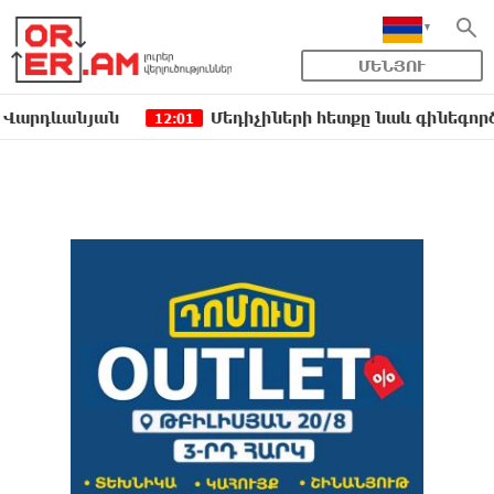
ՄԵՆՅՈՒ
ևանյան
Մեդիչիների հետքը նաև գինեգործության
12:01