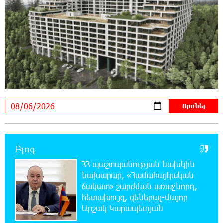
Հիմա. Նարեկ Կարապետյանի ճեպազրույցը
11:34:10 6-08-2026
ՊԱՏՄՈՒԹՅԱՆ ԱՅՍ ՕՐԸ (6 օգոստոսի).
Ազդարարվել է Հյուսիս-Հարավ
ավտոմայրուղու շինարարության մեկնարկը. «Փաստ»
11:03:37 6-08-2026
Եվրոպական երազանք աղքատության
հետհամով. առևտրային ճգնաժամը մտել է
վտանգավոր փուլ. «Փաստ»
Բլոգ
10:43:08 6-08-2026
ՀՀ պաշտպանության նախկին
Հարցնում են իրար.«ամուսինդ ո՞նց է, քեռիդ
նախարար, «Համահայկական
ո՞նց է». Մարուքյանը հիասթափված է
նորընտիր խորհրդարանից
ճակատ» շարժման առաջնորդ,
հետախույզ, գեներալ-մայոր
Արշակ Կարապետյան
10:35:54 6-08-2026