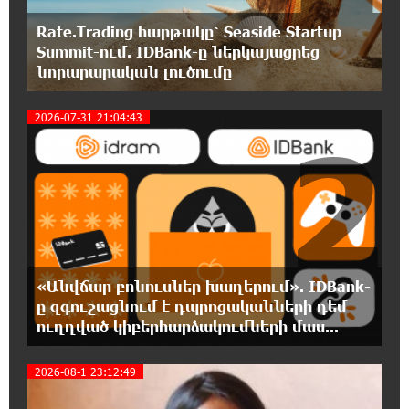
Ես հավատում եմ, որ «Արարարտ-
Արմենիան» ունակ է անցնել որակավորման
Rate.Trading հարթակը՝ Seaside Startup
վերջին փուլ. Բերեզովսկի
Summit-ում. IDBank-ը ներկայացրեց
նորարարական լուծումը
0:39:46 6-08-2026
2026-07-31 21:04:43
Գերմանիայում ահաբեկչության գործով
2
քննություն է սկսվել Լայպցիգի
օդանավակայանում պայթուցիկով անօդաչու սարք
հայտնաբերելուց հետո
0:20:46 6-08-2026
Իրազեկում․ գործարկվելու է էլեկտրական
շչակ
«Անվճար բոնուսներ խաղերում». IDBank-
ը զգուշացնում է դպրոցականների դեմ
0:03:57 6-08-2026
ուղղված կիբերհարձակումների մաս...
37 թիվն է. վաղը զանգը հնչելու է նույնիսկ
կատակ անողների համար. Մենուա
Սողոմոնյան
2026-08-1 23:12:49