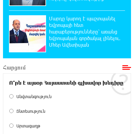
9:34:35 6-08-2026
Քարը քարին չեն թողնի. «Փաստ»
Մարդը կարող է պաշտպանել
Եվրոպայի հետ
հարաբերությունները՝ առանց
9:03:32 6-08-2026
եվրոպական գործակալ լինելու.
«Եթե չկա տնտեսական ինքնիշխանություն,
Մհեր Ավետիսյան
ապա չի կարող լինել քաղաքական
ինքնիշխանություն. առաջիկա խոշորագույն վտանգներից
է գործազրկության և աղքատության աճը». «Փաստ»
Հարցում
8:32:22 6-08-2026
Գնաճային ռիսկերի, արտահանման
Ո՞րն է այսօր Հայաստանի գլխավոր խնդիրը
խնդիրների և աճի կայունության
մարտահրավերների համախումբը. «Փաստ»
Անվտանգություն
8:01:25 6-08-2026
Տնտեսություն
Քաղաքական սուր կոնտրաստն ու
դիսբալանսը. «Փաստ»
Արտագաղթ