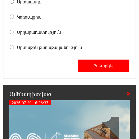
Արտագաղթ
20:53:48 5-08-2026
Լոնդոնի կենտրոնում զինված անձը
դանակով հարձակում է գործել. 4 վիրավոր
Կոռուպցիա
կա
Արդարադատություն
20:35:32 5-08-2026
Ռուսական ԱԹՍ-ներ արտադրող
Արտաքին քաղաքականություն
ընկերության ղեկավարի դեմ մահափորձ է
կատարվել
20:16:48 5-08-2026
4 մեդալ՝ մաթեմատիկական միջազգային
ուսանողական օլիմպիադայում
Ամենադիտված
2026-07-30 16:36:37
1
20:12:40 5-08-2026
Հայրենիքի զգացողությունը հողի
նկատմամբ պետք է լինի ոչ թե
թշնամության, այլ բարեկամության հիմքը. Էդգար
Ղազարյան