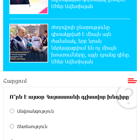
21:59:34 5-08-2026
Մհեր Ավետիսյան
Հարավային Լիբանանում պայթյունի
հետևանքով զոհվել է առնվազն երկու
իսրայելցի զինծառայող
Ժողովրդի ընտրությունը
գիտակցված է միայն այն
21:39:45 5-08-2026
ժամանակ, երբ նրան
Բախվել են «Jeep»-ն ու «Ford»-ը. կա 4
ներկայացվում են ոչ միայն
վիրավոր
խոստումները, այլև դրանց գինը.
Մհեր Ավետիսյան
21:30:30 5-08-2026
Խոշոր հրդեհ՝ Գավառի Արծվաքար
Հարցում
թաղամասի փայտի արտադրամասում.
վերջինն ամբողջությամբ վերածվել է մոխրի
Ո՞րն է այսօր Հայաստանի գլխավոր խնդիրը
21:11:08 5-08-2026
Անվտանգություն
ԱՄՆ-ը հանել է Իրանի ԻՀՊԿ-ին առնչվող
երկու ինքնաթիռի և երեք
ավիաընկերության նկատմամբ պատժամիջոցները
Տնտեսություն