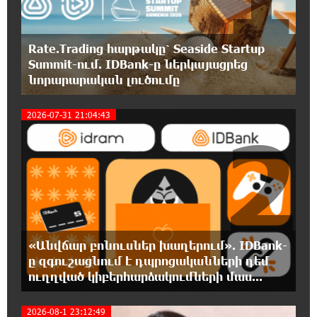
19:57:06 5-08-2026
Պեղումներ և նոր բացահայտում Հին
Rate.Trading հարթակը՝ Seaside Startup
Խնձորեսկում
Summit-ում. IDBank-ը ներկայացրեց
նորարարական լուծումը
19:39:55 5-08-2026
Սալահը կարիերան կշարունակի
2026-07-31 21:04:43
Թուրքիայում
2
19:20:45 5-08-2026
Մեքենաներից գողություններ և շորթում
Երևանում. բացահայտվել է «Տեսլայով»
հանցավոր խումբը
19:02:55 5-08-2026
«Անվճար բոնուսներ խաղերում». IDBank-
Նոր հաղորդագրություն՝ Wildberries-ից․ ի՞նչ
ը զգուշացնում է դպրոցականների դեմ
են ասում ընկերությունից
ուղղված կիբերհարձակումների մաս...
18:45:02 5-08-2026
2026-08-1 23:12:49