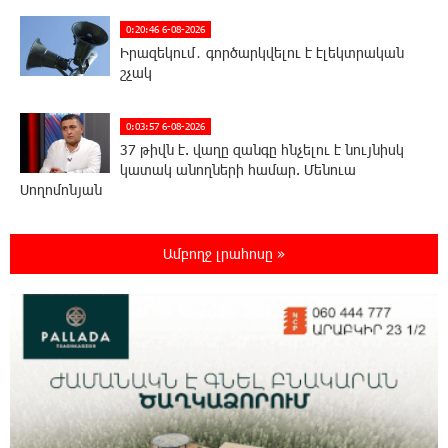
0:20:46 6-08-2026
Իրազեկում․ գործարկվելու է էլեկտրական
շչակ
0:03:57 6-08-2026
37 թիվն է. վաղը զանգը հնչելու է նույնիսկ
կատակ անողների համար. Մենուա
Սողոմոնյան
23:50:47 5-08-2026
Ամբողջ լրահոսը »
Օգոստոսի 6-ին, 7-ին, 10-ին, 11-ին, 12-ին և
13-ին հարյուրավոր հասցեներում լույս չի
լինելու
23:31:16 5-08-2026
Ջուր հավաքեք․ բազմաթիվ հասցեներում
ջուր չի լինելու