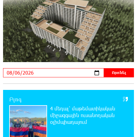
23:13:33 5-08-2026
Եվրոպայի մայրաքաղաքները գրանցում են
շոգի նոր ռեկորդներ
22:54:16 5-08-2026
Զովունի-Եղվարդ ճանապարհին բախվել են
«Alfa Romeo»-ն և «Opel»-ը. կա վիրավոր
22:44:25 5-08-2026
Անունս տալուց առաջ գոնե լվացվեք․ Էդմոն
Մարուքյան
22:40:10 5-08-2026
Բլոգ
Այսօր մենք ունենք մի իրավիճակ, երբ որ
բանտերը լիքն են քաղբանտարկյալներով,
4 մեդալ՝ մաթեմատիկական
նորերին բերելու համար, քանի որ տեղ չկա, հերթափոխով
միջազգային ուսանողական
հներին ուղարկում են տնային կալանքի․ Անահիտ
օլիմպիադայում
Ադամյան