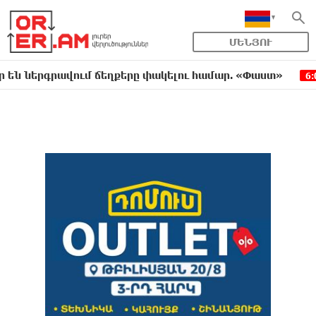
ՄԵՆՅՈՒ
րգրավում ճեղքերը փակելու համար. «Փաստ»
Անհ
6:01