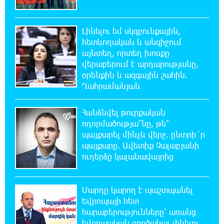
22:36:21 5-08-2026
Իրանն ու Օմանը համաձայնեցրել են
Հորմուզի նեղուցով նոր երթուղու
Լինելու եմ սկզբունքային,
կոորդինատները
հետևողական և անզիջում
այնտեղ, որտեղ խոսքը
վերաբերում է արդարությանը,
22:35:49 5-08-2026
օրենքին և ազգային շահին.
Կարենիսի Առաքելոց վանք, 5-րդ դար.
պաշտպանենք մեր եկեղեցին․ Մենուա
Ղահրամանյան
Սողոմոնյան
Հանձնվել թուրքական
22:26:38 5-08-2026
ողորմածությա՞նը, թե՞
Tete A Tete նախագծի շրջանակներում
պայքարել մինչև վերջ. ընտրի´ր
Նարեկ Կարապետյանը հարցազրույց է տվել
պայքարը. Ավետիք Չալաբյանի
Մհեր Բաղդասարյանին
ուղերձը կալանավայրից
22:17:04 5-08-2026
Մարդը կարող է պաշտպանել
Կեղծ էջով քաղաքացիներին առաջարկվում
Եվրոպայի հետ
է մասնակցել խաղարկության․ զգուշացում
հարաբերությունները՝ առանց
եվրոպական գործակալ լինելու.